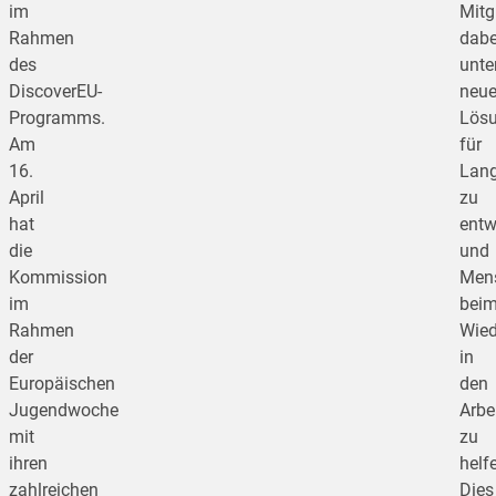
im
Mitg
Rahmen
dabe
des
unter
DiscoverEU-
neu
Programms.
Lös
Am
für
16.
Lang
April
zu
hat
entw
die
und
Kommission
Men
im
bei
Rahmen
Wied
der
in
Europäischen
den
Jugendwoche
Arbe
mit
zu
ihren
helf
zahlreichen
Dies