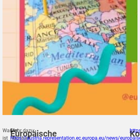
Was
Der
Mehr dazu:
http
Europäische
Ko
ist
Haushalt
https://austria.representation.ec.europa.eu/news/europais