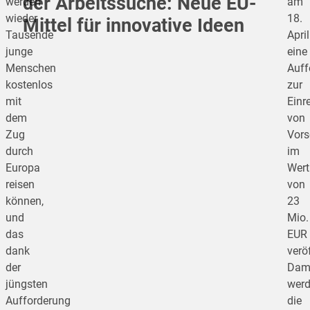
der Arbeitssuche: Neue EU-
werden
am
wieder
18.
Mittel für innovative Ideen
Tausende
April
junge
eine
Menschen
Auff
kostenlos
zur
mit
Einr
dem
von
Zug
Vors
durch
im
Europa
Wert
reisen
von
können,
23
und
Mio.
das
EUR
dank
veröf
der
Dam
jüngsten
wer
Aufforderung
die