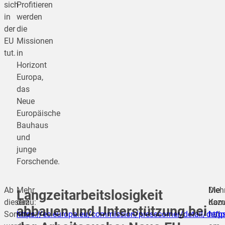
sich
Profitieren
in
werden
der
die
EU
Missionen
tut.
in
Horizont
Europa,
das
Neue
Europäische
Bauhaus
und
junge
Forschende.
Ab
Mehr
Die
Meh
Langzeitarbeitslosigkeit
diesem
dazu:
Kom
dazu
abbauen und Unterstützung bei
Sommer
https://ec.europa.eu/commission/presscorner/detail/de/
hat
http