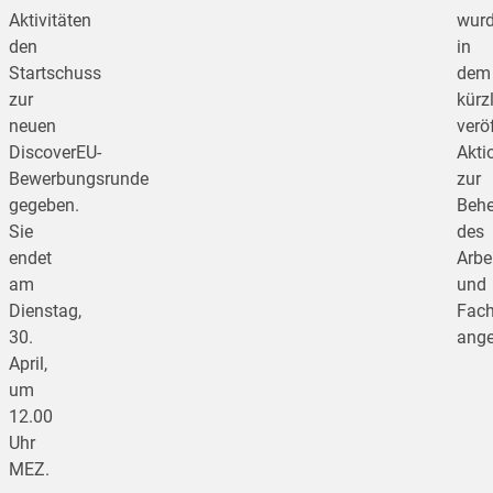
Aktivitäten
wur
den
in
Startschuss
dem
zur
kürz
neuen
verö
DiscoverEU-
Akti
Bewerbungsrunde
zur
gegeben.
Beh
Sie
des
endet
Arbei
am
und
Dienstag,
Fach
30.
ange
April,
um
12.00
Uhr
MEZ.