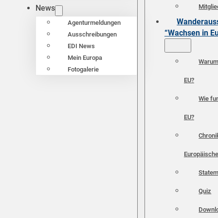
Mitgli
News
Wanderauss
Agenturmeldungen
“Wachsen in E
Ausschreibungen
EDI News
Mein Europa
Warum 
Fotogalerie
EU?
Wie fun
EU?
Chroni
Europäische
Statem
Quiz
Downl