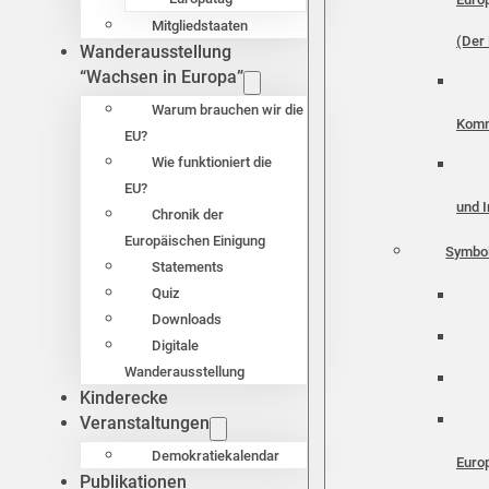
Mitgliedstaaten
(Der 
Wanderausstellung
“Wachsen in Europa”
Warum brauchen wir die
Komm
EU?
Wie funktioniert die
EU?
und I
Chronik der
Europäischen Einigung
Symbo
Statements
Quiz
Downloads
Digitale
Wanderausstellung
Kinderecke
Veranstaltungen
Demokratiekalendar
Euro
Publikationen