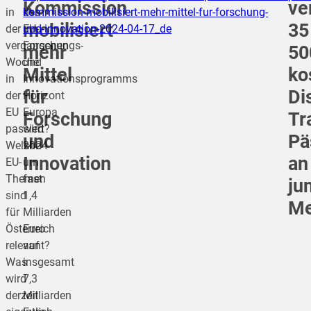
Kommission
ve
in
des
kommission-mobilisiert-mehr-mittel-fur-forschung-
mobilisiert
35
der
EU-
und-innovation-2024-04-17_de
vergangenen
Forschungs-
mehr
50
Woche
und
Mittel
ko
in
Innovationsprogramms
für
Di
der
Horizont
EU
Europa
Forschung
Tr
passiert?
wird
und
Pä
Welche
2024
Innovation
an
EU-
um
Themen
fast
ju
sind
1,4
Me
für
Milliarden
Österreich
Euro
relevant?
auf
Was
insgesamt
wird
7,3
derzeit
Milliarden