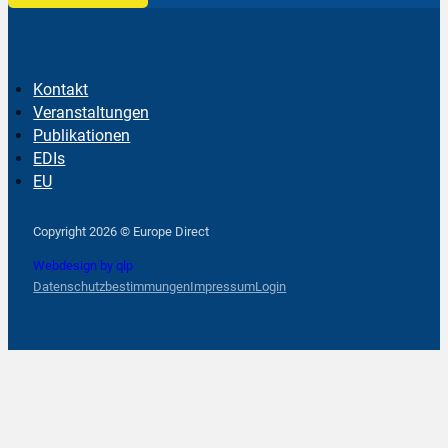
Kontakt
Veranstaltungen
Publikationen
EDIs
EU
Follow us on Facebook
Follow us on Instagram
Follow us on YouTube
Copyright 2026 © Europe Direct
Webdesign by qlp
Datenschutzbestimmungen
Impressum
Login