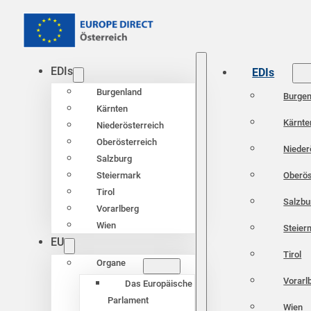
EDIs
EDIs
Burgenland
Burgen
Kärnten
Kärnte
Niederösterreich
Oberösterreich
Nieder
Salzburg
Oberös
Steiermark
Tirol
Salzbu
Vorarlberg
Wien
Steier
EU
Tirol
Organe
Vorarl
Das Europäische
Parlament
Wien