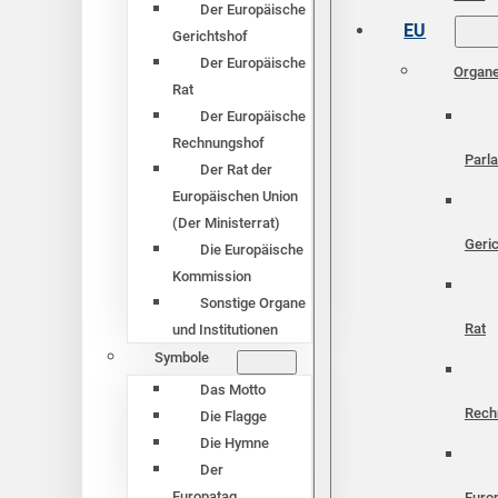
Der Europäische
EU
Gerichtshof
Der Europäische
Organ
Rat
Der Europäische
Rechnungshof
Parl
Der Rat der
Europäischen Union
(Der Ministerrat)
Geri
Die Europäische
Kommission
Sonstige Organe
Rat
und Institutionen
Symbole
Das Motto
Rech
Die Flagge
Die Hymne
Der
Europatag
Euro