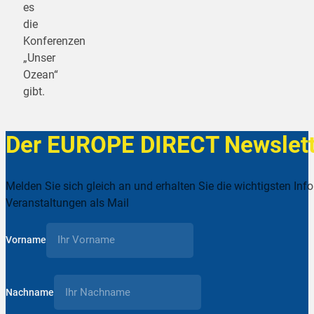
es
die
Konferenzen
„Unser
Ozean“
gibt.
Der EUROPE DIRECT Newslett
Melden Sie sich gleich an und erhalten Sie die wichtigsten Inf
Veranstaltungen als Mail
Vorname
Nachname