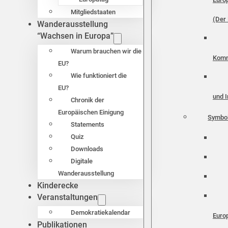
Mitgliedstaaten
(Der 
Wanderausstellung
“Wachsen in Europa”
Warum brauchen wir die
Komm
EU?
Wie funktioniert die
EU?
und I
Chronik der
Europäischen Einigung
Symbo
Statements
Quiz
Downloads
Digitale
Wanderausstellung
Kinderecke
Veranstaltungen
Demokratiekalendar
Euro
Publikationen