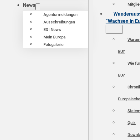
Mitgli
News
Wanderauss
Agenturmeldungen
“Wachsen in E
Ausschreibungen
EDI News
Mein Europa
Warum 
Fotogalerie
EU?
Wie fun
EU?
Chroni
Europäische
Statem
Quiz
Downl