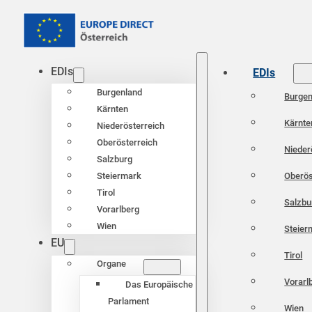
EDIs
EDIs
Burgenland
Burgen
Kärnten
Kärnte
Niederösterreich
Oberösterreich
Nieder
Salzburg
Oberös
Steiermark
Tirol
Salzbu
Vorarlberg
Wien
Steier
EU
Tirol
Organe
Vorarl
Das Europäische
Parlament
Wien