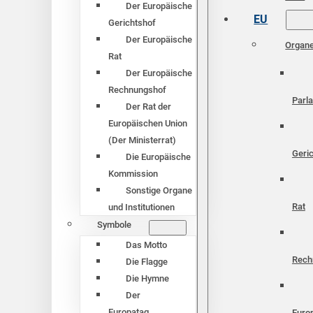
Der Europäische
EU
Gerichtshof
Der Europäische
Organ
Rat
Der Europäische
Rechnungshof
Parl
Der Rat der
Europäischen Union
(Der Ministerrat)
Geri
Die Europäische
Kommission
Sonstige Organe
Rat
und Institutionen
Symbole
Das Motto
Rech
Die Flagge
Die Hymne
Der
Europatag
Euro