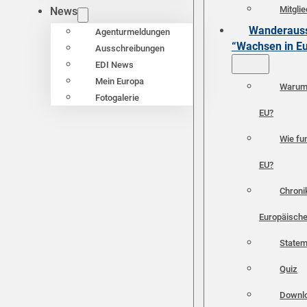
Mitgli
News
Wanderauss
Agenturmeldungen
“Wachsen in E
Ausschreibungen
EDI News
Mein Europa
Warum 
Fotogalerie
EU?
Wie fun
EU?
Chroni
Europäische
Statem
Quiz
Downl