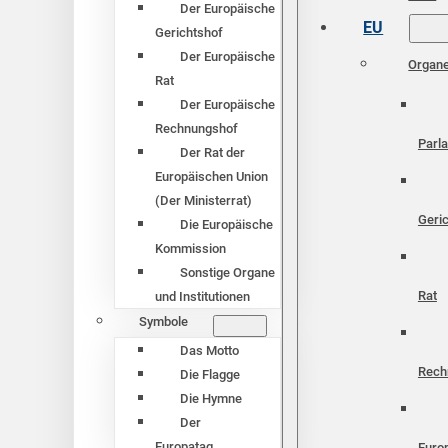
Der Europäische
EU
Gerichtshof
Der Europäische
Organ
Rat
Der Europäische
Rechnungshof
Parl
Der Rat der
Europäischen Union
(Der Ministerrat)
Geri
Die Europäische
Kommission
Sonstige Organe
Rat
und Institutionen
Symbole
Das Motto
Rech
Die Flagge
Die Hymne
Der
Europatag
Euro