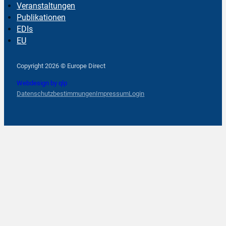
Veranstaltungen
Publikationen
EDIs
EU
Follow us on Facebook
Follow us on Instagram
Follow us on YouTube
Copyright 2026 © Europe Direct
Webdesign by qlp
Datenschutzbestimmungen
Impressum
Login