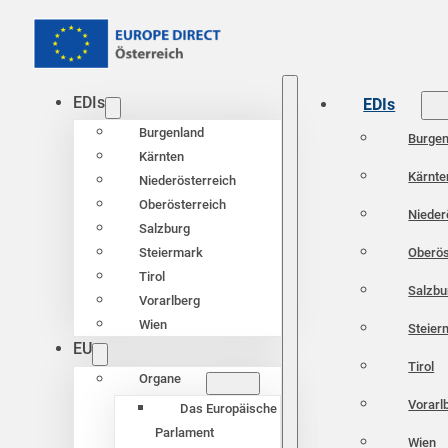
EDIs
EDIs
Burgenland
Burgen
Kärnten
Kärnte
Niederösterreich
Oberösterreich
Nieder
Salzburg
Oberös
Steiermark
Tirol
Salzbu
Vorarlberg
Wien
Steier
EU
Tirol
Organe
Vorarl
Das Europäische
Parlament
Wien