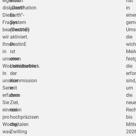
eigentlich
erste
hat
diskutiert?
„Destination
in
Diese
Earth“-
ein
Fragen
System
gem
beantworten
(DestinE)
Ums
wir
aktiviert.
die
Ihnen
DestinE
wich
in
ist
Meil
unserem
eine
festg
Wochenüberblick.
Leitinitiative
die
In
der
erfo
unserer
Kommission
sind,
Serie
mit
um
erfahren
dem
die
Sie
Ziel,
neu
einmal
einen
Rech
pro
hochpräzisen
bis
Woche,
digitalen
Mitt
was
Zwilling
202