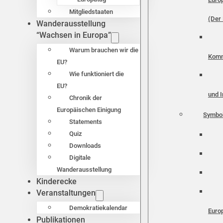
Mitgliedstaaten
(Der 
Wanderausstellung
“Wachsen in Europa”
Warum brauchen wir die
Komm
EU?
Wie funktioniert die
EU?
und I
Chronik der
Europäischen Einigung
Symbo
Statements
Quiz
Downloads
Digitale
Wanderausstellung
Kinderecke
Veranstaltungen
Demokratiekalendar
Euro
Publikationen