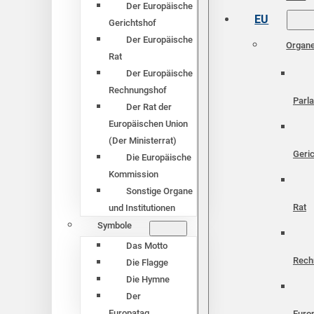
Der Europäische
EU
Gerichtshof
Der Europäische
Organ
Rat
Der Europäische
Rechnungshof
Parl
Der Rat der
Europäischen Union
(Der Ministerrat)
Geri
Die Europäische
Kommission
Sonstige Organe
Rat
und Institutionen
Symbole
Das Motto
Rech
Die Flagge
Die Hymne
Der
Europatag
Euro