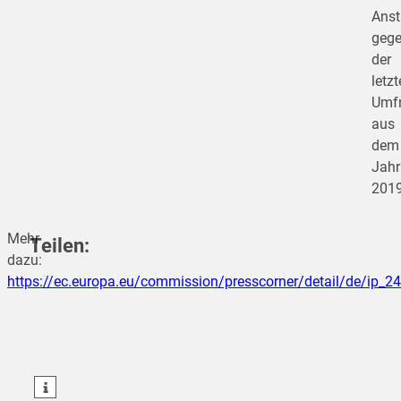
Anst
gege
der
letz
Umf
aus
dem
Jahr
2019
Mehr
Teilen:
dazu:
https://ec.europa.eu/commission/presscorner/detail/de/ip_2
teilen
teilen
teilen