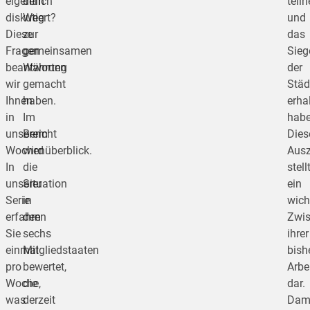
eigentlich
dem
teil
diskutiert?
Weg
und
Diese
zur
das
Fragen
gemeinsamen
Sieg
beantworten
Währung
der
wir
gemacht
Städ
Ihnen
haben.
erha
in
Im
habe
unserem
Bericht
Dies
Wochenüberblick.
wird
Aus
In
die
stell
unserer
Situation
ein
Serie
in
wich
erfahren
den
Zwis
Sie
sechs
ihrer
einmal
Mitgliedstaaten
bish
pro
bewertet,
Arbe
Woche,
die
dar.
was
derzeit
Dam