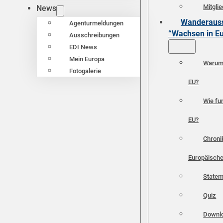
Mitgli
News
Wanderauss
Agenturmeldungen
“Wachsen in E
Ausschreibungen
EDI News
Mein Europa
Warum 
Fotogalerie
EU?
Wie fun
EU?
Chroni
Europäische
Statem
Quiz
Downl