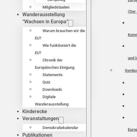
Mitgliedstaaten
(Der 
Wanderausstellung
“Wachsen in Europa”
Warum brauchen wir die
Komm
EU?
Wie funktioniert die
EU?
und I
Chronik der
Europäischen Einigung
Symbo
Statements
Quiz
Downloads
Digitale
Wanderausstellung
Kinderecke
Veranstaltungen
Demokratiekalendar
Euro
Publikationen