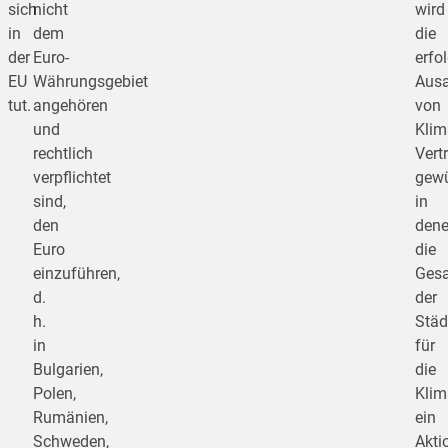
sich
nicht
wird
in
dem
die
der
Euro-
erfo
EU
Währungsgebiet
Ausa
tut.
angehören
von
und
Klim
rechtlich
Vert
verpflichtet
gewü
sind,
in
den
den
Euro
die
einzuführen,
Gesa
d.
der
h.
Städ
in
für
Bulgarien,
die
Polen,
Klim
Rumänien,
ein
Schweden,
Akti