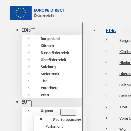
EDIs
EDIs
Burgenland
Burgen
Kärnten
Kärnte
Niederösterreich
Oberösterreich
Nieder
Salzburg
Oberös
Steiermark
Tirol
Salzbu
Vorarlberg
Wien
Steier
EU
Tirol
Organe
Vorarl
Das Europäische
Parlament
Wien