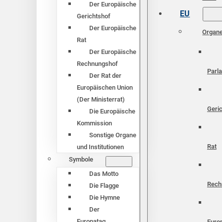
Der Europäische
EU
Gerichtshof
Der Europäische
Organ
Rat
Der Europäische
Rechnungshof
Parl
Der Rat der
Europäischen Union
(Der Ministerrat)
Geri
Die Europäische
Kommission
Sonstige Organe
Rat
und Institutionen
Symbole
Das Motto
Rech
Die Flagge
Die Hymne
Der
Europatag
Euro