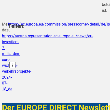
betei
ist.
Mehr
https://ec.europa.eu/commission/presscorner/detail/de/
Teilen:
dazu:
https://austria.representation.ec.europa.eu/news/eu-
investiert-
teilen
7-
milliarden-
teilen
euro-
teilen
wichtige-
verkehrsprojekte-
2024-
07-
18_de
Der EUROPE DIRECT Newslett