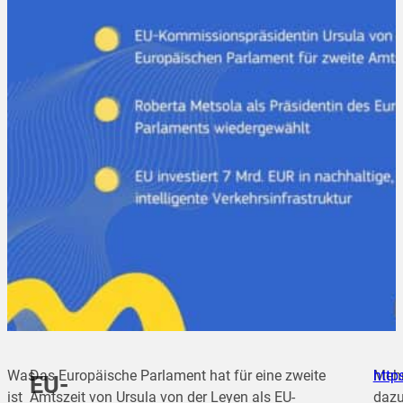
Was
Das Europäische Parlament hat für eine zweite
Meh
http
EU-
ist
Amtszeit von Ursula von der Leyen als EU-
dazu