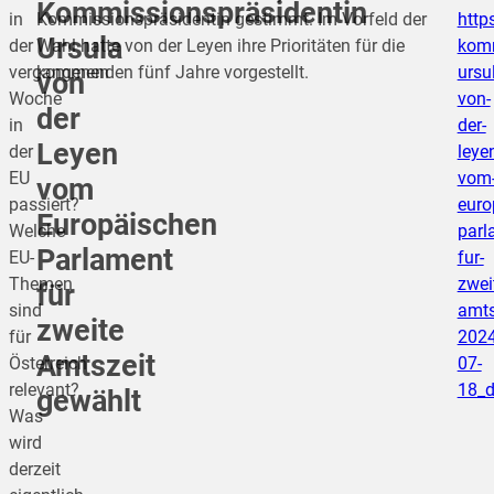
Kommissionspräsidentin
in
Kommissionspräsidentin gestimmt. Im Vorfeld der
http
Ursula
der
Wahl hatte von der Leyen ihre Prioritäten für die
komm
vergangenen
kommenden fünf Jahre vorgestellt.
ursu
von
Woche
von-
der
in
der-
Leyen
der
leye
EU
vom
vom
passiert?
euro
Europäischen
Welche
parl
Parlament
EU-
fur-
Themen
zwei
für
sind
amts
zweite
für
2024
Amtszeit
Österreich
07-
relevant?
18_
gewählt
Was
wird
derzeit