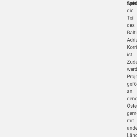
werd
Spie
die
Teil
des
Balt
Adri
Korr
ist.
Zud
wer
Proj
gefö
an
den
Öste
gem
mit
ande
Länd