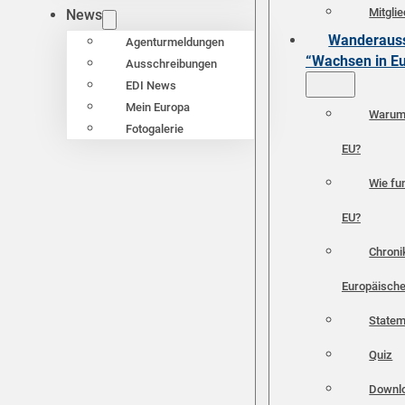
Mitgli
News
Wanderauss
Agenturmeldungen
“Wachsen in E
Ausschreibungen
EDI News
Mein Europa
Warum 
Fotogalerie
EU?
Wie fun
EU?
Chroni
Europäische
Statem
Quiz
Downl