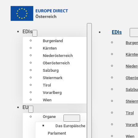
EDIs
EDIs
Burgenland
Burgen
Kärnten
Kärnte
Niederösterreich
Oberösterreich
Nieder
Salzburg
Oberös
Steiermark
Tirol
Salzbu
Vorarlberg
Wien
Steier
EU
Tirol
Organe
Vorarl
Das Europäische
Parlament
Wien