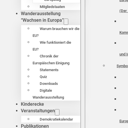
Mitgliedstaaten
(Der 
Wanderausstellung
“Wachsen in Europa”
Warum brauchen wir die
Komm
EU?
Wie funktioniert die
EU?
und I
Chronik der
Europäischen Einigung
Symbo
Statements
Quiz
Downloads
Digitale
Wanderausstellung
Kinderecke
Veranstaltungen
Demokratiekalendar
Euro
Publikationen