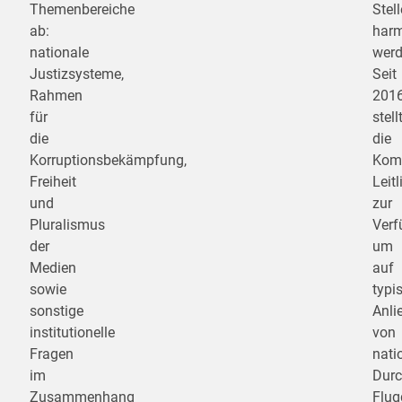
Themenbereiche
Stel
ab:
harm
nationale
werd
Justizsysteme,
Seit
Rahmen
201
für
stell
die
die
Korruptionsbekämpfung,
Kom
Freiheit
Leitl
und
zur
Pluralismus
Verf
der
um
Medien
auf
sowie
typi
sonstige
Anli
institutionelle
von
Fragen
nati
im
Durc
Zusammenhang
Flug