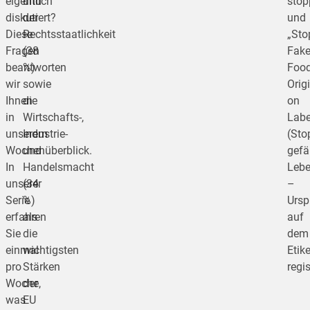
eigentlich
und
stop
diskutiert?
der
und
Diese
Rechtsstaatlichkeit
„Sto
Fragen
(38
Fak
beantworten
%)
Food
wir
sowie
Orig
Ihnen
die
on
in
Wirtschafts-,
Labe
unserem
Industrie-
(Sto
Wochenüberblick.
und
gefä
In
Handelsmacht
Lebe
unserer
(34
–
Serie
%)
Urs
erfahren
als
auf
Sie
die
dem
einmal
wichtigsten
Etike
pro
Stärken
regis
Woche,
der
was
EU