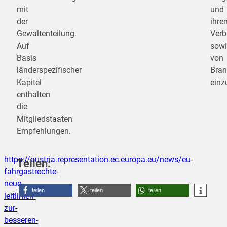
mit
und
der
ihre
Gewaltenteilung.
Ver
Auf
sowi
Basis
von
länderspezifischer
Bran
Kapitel
einz
enthalten
die
Mitgliedstaaten
Empfehlungen.
https://austria.representation.ec.europa.eu/news/eu-
Teilen:
fahrgastrechte-
neue-
teilen
teilen
teilen
leitlinien-
zur-
besseren-