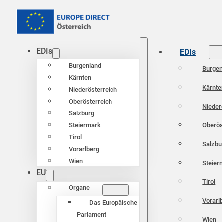
EDIs
EDIs
Burgenland
Burgen
Kärnten
Kärnte
Niederösterreich
Oberösterreich
Nieder
Salzburg
Oberös
Steiermark
Tirol
Salzbu
Vorarlberg
Wien
Steier
EU
Tirol
Organe
Vorarl
Das Europäische
Parlament
Wien