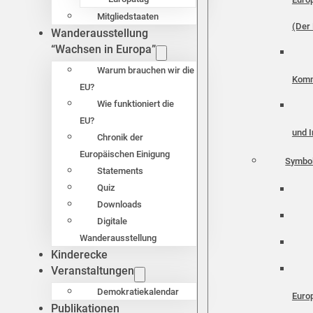
Mitgliedstaaten
(Der 
Wanderausstellung
“Wachsen in Europa”
Warum brauchen wir die
Komm
EU?
Wie funktioniert die
EU?
und I
Chronik der
Europäischen Einigung
Symbo
Statements
Quiz
Downloads
Digitale
Wanderausstellung
Kinderecke
Veranstaltungen
Demokratiekalendar
Euro
Publikationen