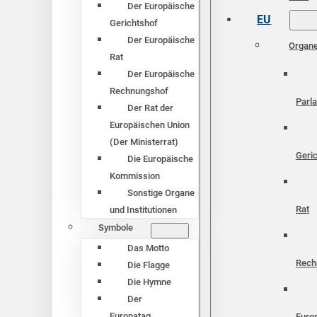
Der Europäische
EU
Gerichtshof
Der Europäische
Organ
Rat
Der Europäische
Rechnungshof
Parl
Der Rat der
Europäischen Union
(Der Ministerrat)
Geri
Die Europäische
Kommission
Sonstige Organe
Rat
und Institutionen
Symbole
Das Motto
Rech
Die Flagge
Die Hymne
Der
Europatag
Euro