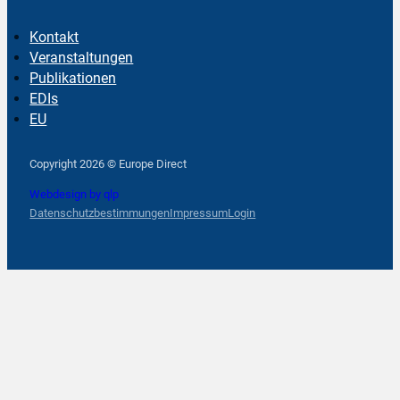
Kontakt
Veranstaltungen
Publikationen
EDIs
EU
Follow us on Facebook
Follow us on Instagram
Follow us on YouTube
Copyright 2026 © Europe Direct
Webdesign by qlp
Datenschutzbestimmungen
Impressum
Login