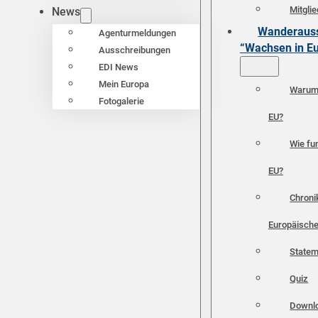
Mitgli
News
Wanderauss
Agenturmeldungen
“Wachsen in E
Ausschreibungen
EDI News
Mein Europa
Warum 
Fotogalerie
EU?
Wie fun
EU?
Chroni
Europäische
Statem
Quiz
Downl