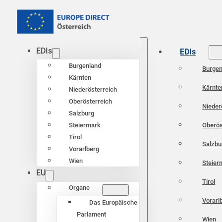
EDIs
EDIs
Burgenland
Burgen
Kärnten
Kärnte
Niederösterreich
Oberösterreich
Nieder
Salzburg
Oberös
Steiermark
Tirol
Salzbu
Vorarlberg
Wien
Steier
EU
Tirol
Organe
Vorarl
Das Europäische
Parlament
Wien