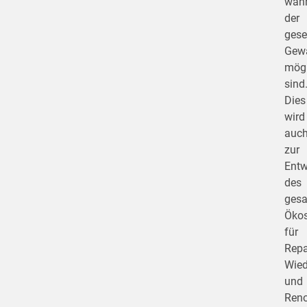
wäh
der
gese
Gewä
mögl
sind
Dies
wird
auc
zur
Entw
des
ges
Öko
für
Repa
Wie
und
Reno