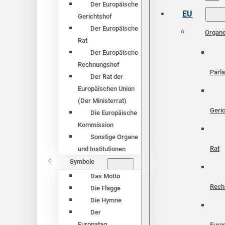
Der Europäische
EU
Gerichtshof
Der Europäische
Organ
Rat
Der Europäische
Rechnungshof
Parl
Der Rat der
Europäischen Union
(Der Ministerrat)
Geri
Die Europäische
Kommission
Sonstige Organe
Rat
und Institutionen
Symbole
Das Motto
Rech
Die Flagge
Die Hymne
Der
Europatag
Euro