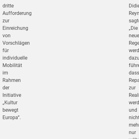
dritte
Didi
Aufforderung
Reyn
zur
sagt
Einreichung
„Die
von
neu
Vorschlägen
Rege
für
wer
individuelle
daz
Mobilität
führ
im
das
Rahmen
Repa
der
zur
Initiative
Real
„Kultur
wer
bewegt
und
Europa“.
nich
meh
nur