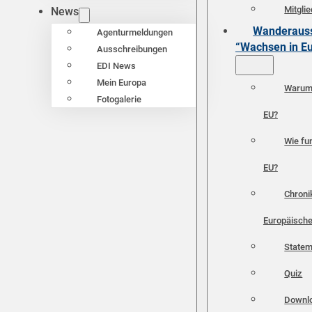
Mitgli
News
Wanderauss
Agenturmeldungen
“Wachsen in E
Ausschreibungen
EDI News
Mein Europa
Warum 
Fotogalerie
EU?
Wie fun
EU?
Chroni
Europäische
Statem
Quiz
Downl