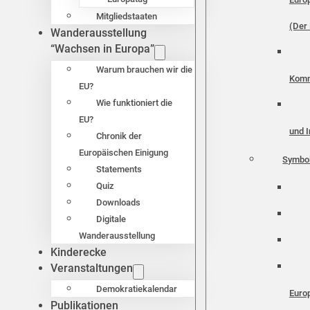
Mitgliedstaaten
(Der 
Wanderausstellung
“Wachsen in Europa”
Warum brauchen wir die
Komm
EU?
Wie funktioniert die
EU?
und I
Chronik der
Europäischen Einigung
Symbo
Statements
Quiz
Downloads
Digitale
Wanderausstellung
Kinderecke
Veranstaltungen
Demokratiekalendar
Euro
Publikationen