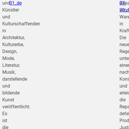
und
01_de
Repa
07-
Künstler
von
30_
und
War
Kulturschaffenden
in
in
Kraft
Architektur,
Die
Kulturerbe,
neu
Design,
Rege
Mode,
unte
Literatur,
eine
Musik,
nach
darstellende
Kon
und
und
bildende
erlei
Kunst
die
veröffentlicht.
Repa
Es
defe
ist
Prod
die
Just