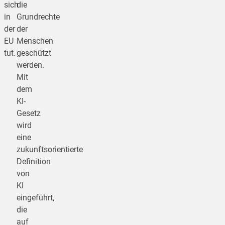
sich
die
in
Grundrechte
der
der
EU
Menschen
tut.
geschützt
werden.
Mit
dem
KI-
Gesetz
wird
eine
zukunftsorientierte
Definition
von
KI
eingeführt,
die
auf