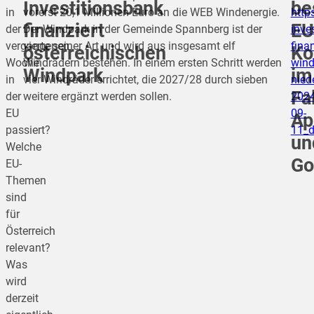
Investitionsbank
be
in
vorerst 20,1 Millionen Euro an die WEB Windenergie.
http
finanziert
EU
der
Der Windpark in der Gemeinde Spannberg ist der
inve
vergangenen
vierte seiner Art und wird aus insgesamt elf
finan
österreichischen
Ko
Woche
Windrädern bestehen. In einem ersten Schritt werden
wind
Windpark
im
in
vier Windräder errichtet, die 2027/28 durch sieben
nied
Fal
der
weitere ergänzt werden sollen.
2024
EU
09-
Ap
passiert?
11_
un
Welche
Go
EU-
Themen
sind
für
Österreich
relevant?
Was
wird
derzeit