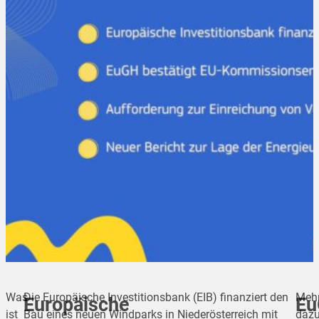
Was
Die Europäische Investitionsbank (EIB) finanziert den
Meh
Europäische
E
ist
Bau eines neuen Windparks in Niederösterreich mit
dazu