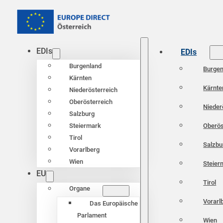
EDIs
EDIs
Burgenland
Burgen
Kärnten
Kärnte
Niederösterreich
Oberösterreich
Nieder
Salzburg
Oberös
Steiermark
Tirol
Salzbu
Vorarlberg
Wien
Steier
EU
Tirol
Organe
Vorarl
Das Europäische
Parlament
Wien