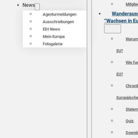
Mitgli
News
Wanderauss
Agenturmeldungen
“Wachsen in E
Ausschreibungen
EDI News
Mein Europa
Warum 
Fotogalerie
EU?
Wie fun
EU?
Chroni
Europäische
Statem
Quiz
Downl