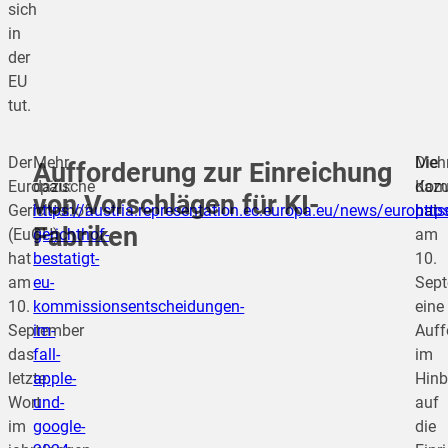
sich
in
der
EU
tut.
Der
Mehr
Die
Meh
Aufforderung zur Einreichung
Europäische
dazu:
Kom
dazu
von Vorschlägen für KI-
Gerichtshof
https://austria.representation.ec.europa.eu/news/europais
hat
http
Fabriken
(EuGH)
gerichthof-
am
hat
bestatigt-
10.
am
eu-
Sep
10.
kommissionsentscheidungen-
eine
September
im-
Auff
das
fall-
im
letzte
apple-
Hinb
Wort
und-
auf
im
google-
die