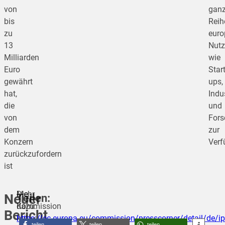
von
gan
bis
Reih
zu
euro
13
Nutz
Milliarden
wie
Euro
Start
gewährt
ups,
hat,
Indu
die
und
von
Fors
dem
zur
Konzern
Verf
zurückzufordern
ist
Die
Mehr
Teilen:
Neuer
Kommission
dazu:
Bericht
hat
https://ec.europa.eu/commission/presscorner/detail/de/
teilen
teilen
teilen