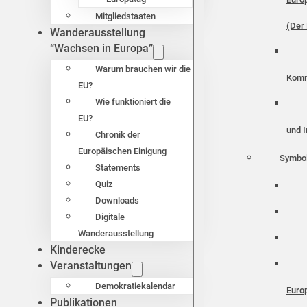
Mitgliedstaaten
(Der 
Wanderausstellung
“Wachsen in Europa”
Warum brauchen wir die
Komm
EU?
Wie funktioniert die
EU?
und I
Chronik der
Europäischen Einigung
Symbo
Statements
Quiz
Downloads
Digitale
Wanderausstellung
Kinderecke
Veranstaltungen
Demokratiekalendar
Euro
Publikationen