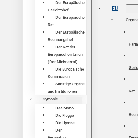
Der Europäische
EU
Gerichtshof
Der Europäische
Organ
Rat
Der Europäische
Rechnungshof
Parl
Der Rat der
Europäischen Union
(Der Ministerrat)
Geri
Die Europäische
Kommission
Sonstige Organe
Rat
und Institutionen
Symbole
Das Motto
Rech
Die Flagge
Die Hymne
Der
Europatag
Euro