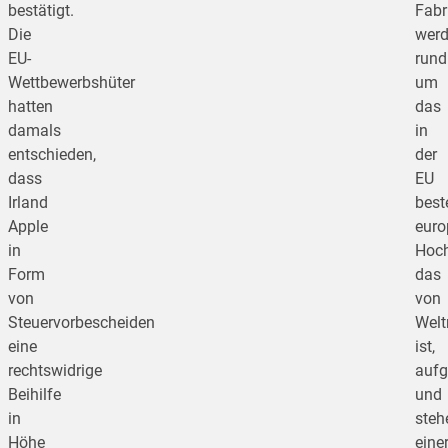
bestätigt.
Fabr
Die
wer
EU-
rund
Wettbewerbshüter
um
hatten
das
damals
in
entschieden,
der
dass
EU
Irland
best
Apple
euro
in
Hoch
Form
das
von
von
Steuervorbescheiden
Welt
eine
ist,
rechtswidrige
aufg
Beihilfe
und
in
steh
Höhe
eine