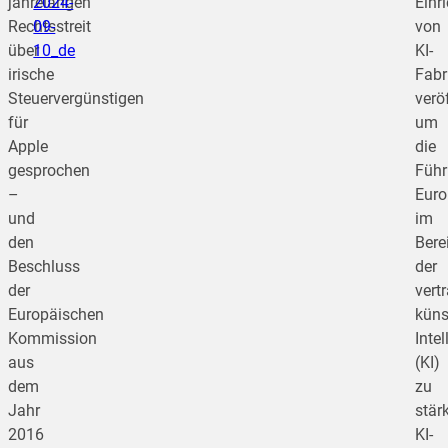
jahrelangen
2024-
Einr
Rechtsstreit
09-
von
über
10_de
KI-
irische
Fabr
Steuervergünstigen
veröf
für
um
Apple
die
gesprochen
Führ
–
Euro
und
im
den
Bere
Beschluss
der
der
vert
Europäischen
küns
Kommission
Intel
aus
(KI)
dem
zu
Jahr
stär
2016
KI-