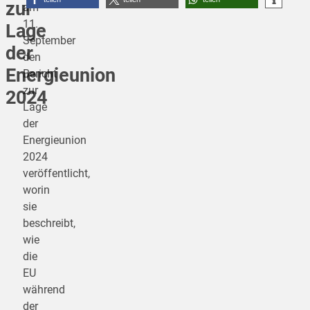
zur
am
11.
Lage
September
der
den
Energieunion
Bericht
zur
2024
Lage
der
Energieunion
2024
veröffentlicht,
worin
sie
beschreibt,
wie
die
EU
während
der