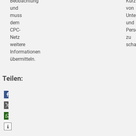
Beobachtung
Kurz
und
von
muss
Unte
dem
und
CPC-
Pers
Netz
zu
weitere
scha
Informationen
übermitteln.
Teilen:
teilen
teilen
teilen