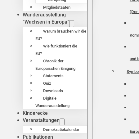
Mitgliedstaaten
(Der 
Wanderausstellung
“Wachsen in Europa”
Warum brauchen wir die
Komm
EU?
Wie funktioniert die
EU?
und I
Chronik der
Europäischen Einigung
Symbo
Statements
Quiz
Downloads
Digitale
Wanderausstellung
Kinderecke
Veranstaltungen
Demokratiekalendar
Euro
Publikationen