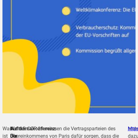
Was
Weltklimakonferenz:
Auf
Auf der COP 29 müssen die Vertragsparteien des
Meh
http
ist
Die
der
Übereinkommens von Paris dafür sorgen, dass die
dazu