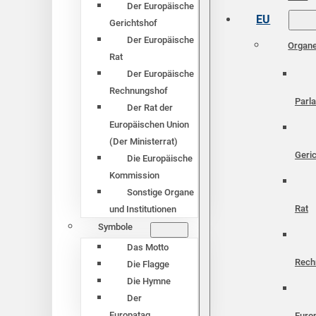
Der Europäische
EU
Gerichtshof
Der Europäische
Organ
Rat
Der Europäische
Rechnungshof
Parl
Der Rat der
Europäischen Union
(Der Ministerrat)
Geri
Die Europäische
Kommission
Sonstige Organe
Rat
und Institutionen
Symbole
Das Motto
Rech
Die Flagge
Die Hymne
Der
Europatag
Euro