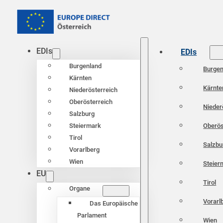
EDIs
EDIs
Burgenland
Burgen
Kärnten
Kärnte
Niederösterreich
Oberösterreich
Nieder
Salzburg
Oberös
Steiermark
Tirol
Salzbu
Vorarlberg
Wien
Steier
EU
Tirol
Organe
Vorarl
Das Europäische
Parlament
Wien