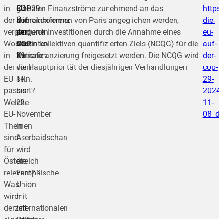
in
EU
COP29-
globalen Finanzströme zunehmend an das
http
der
auf
Klimakonferenz
Übereinkommen von Paris angeglichen werden,
die-
vergangenen
der
der
wodurch Investitionen durch die Annahme eines
eu-
Woche
COP
Vereinten
neuen kollektiven quantifizierten Ziels (NCQG) für die
auf-
in
29
Nationen
Klimafinanzierung freigesetzt werden. Die NCQG wird
der-
der
vom
die Hauptpriorität der diesjährigen Verhandlungen
cop-
EU
11.
sein.
29-
passiert?
bis
2024
Welche
22.
11-
EU-
November
08_
Themen
in
sind
Aserbaidschan
für
wird
Österreich
die
relevant?
Europäische
Was
Union
wird
mit
derzeit
internationalen