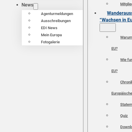
Mitgli
News
Wanderauss
Agenturmeldungen
“Wachsen in E
Ausschreibungen
EDI News
Mein Europa
Warum 
Fotogalerie
EU?
Wie fun
EU?
Chroni
Europäische
Statem
Quiz
Downl