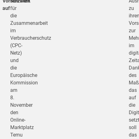
Vorschriften
Netzwerk
Ausr
auf
für
zu
die
ihre
Zusammenarbeit
Vors
im
zur
Verbraucherschutz
Mehr
(CPC-
im
Netz)
digi
und
Zeita
die
Dan
Europäische
des
Kommission
Maß
am
das
8.
auf
November
die
den
Digi
Online-
setzt
Marktplatz
soll
Temu
das