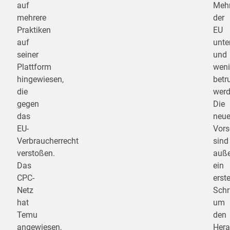
auf
Mehr
mehrere
der
Praktiken
EU
auf
unte
seiner
und
Plattform
weni
hingewiesen,
betr
die
werd
gegen
Die
das
neu
EU-
Vors
Verbraucherrecht
sind
verstoßen.
auß
Das
ein
CPC-
erste
Netz
Schri
hat
um
Temu
den
angewiesen,
Hera