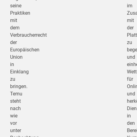
seine
im
Praktiken
Zus
mit
mit
dem
der
Verbraucherrecht
Plat
der
zu
Europäischen
beg
Union
und
in
einhe
Einklang
Wett
zu
für
bringen.
Onli
Temu
und
steht
herk
nach
Dien
wie
in
vor
den
unter
Bere