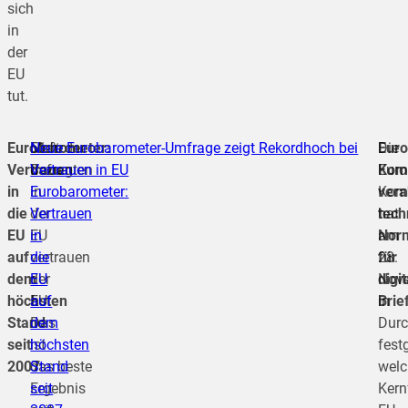
sich
in
der
EU
tut.
Eurobarometer:
51 % der
Mehr
Neue Eurobarometer-Umfrage zeigt Rekordhoch bei
Euro
Die
Vertrauen
Befragten
dazu:
Vertrauen in EU
Kom
Euro
in
in
Eurobarometer:
vera
Kom
die
der
Vertrauen
tech
hat
EU
EU
in
Nor
am
auf
vertrauen
die
für
28.
dem
der
EU
digit
Nov
höchsten
EU.
auf
Brie
in
Stand
Das
dem
Durc
seit
ist
höchsten
festg
2007
das beste
Stand
welc
Ergebnis
seit
Kern