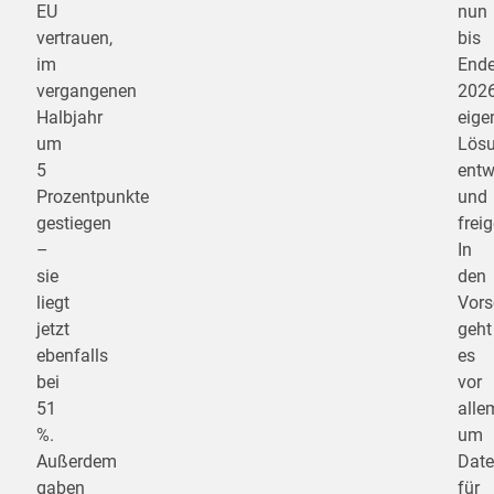
EU
nun
vertrauen,
bis
im
End
vergangenen
202
Halbjahr
eige
um
Lös
5
entw
Prozentpunkte
und
gestiegen
frei
–
In
sie
den
liegt
Vors
jetzt
geht
ebenfalls
es
bei
vor
51
alle
%.
um
Außerdem
Date
gaben
für