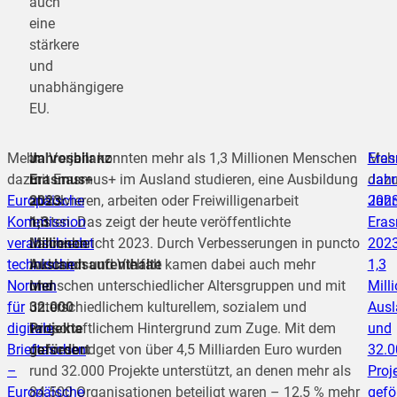
auch
eine
stärkere
und
unabhängigere
EU.
Mehr
Jahresbilanz
Im Vorjahr konnten mehr als 1,3 Millionen Menschen
Meh
Eras
dazu:
Erasmus+
mit Erasmus+ im Ausland studieren, eine Ausbildung
dazu
Jahr
Europäische
2023:
absolvieren, arbeiten oder Freiwilligenarbeit
Jahr
202
Kommission
1,3
leisten. Das zeigt der heute veröffentlichte
Era
verabschiedet
Millionen
Jahresbericht 2023. Durch Verbesserungen in puncto
2023
technische
Auslandsaufenthalte
Inklusion und Vielfalt kamen dabei auch mehr
1,3
Normen
und
Menschen unterschiedlicher Altersgruppen und mit
Mill
für
32.000
unterschiedlichem kulturellem, sozialem und
Ausl
digitale
Projekte
wirtschaftlichem Hintergrund zum Zuge. Mit dem
und
Brieftaschen
gefördert
Jahresbudget von über 4,5 Milliarden Euro wurden
32.0
–
rund 32.000 Projekte unterstützt, an denen mehr als
Proj
Europäische
84.500 Organisationen beteiligt waren – 12,5 % mehr
gefö