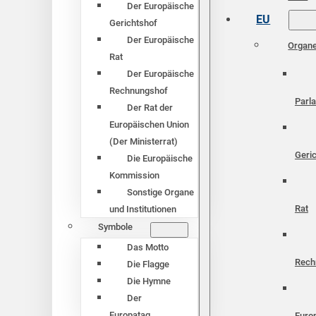
Der Europäische
EU
Gerichtshof
Der Europäische
Organ
Rat
Der Europäische
Rechnungshof
Parl
Der Rat der
Europäischen Union
(Der Ministerrat)
Geri
Die Europäische
Kommission
Sonstige Organe
Rat
und Institutionen
Symbole
Das Motto
Rech
Die Flagge
Die Hymne
Der
Europatag
Euro