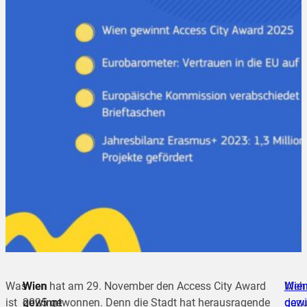
Was
Wien
Wien hat am 29. November den Access City Award
Meh
Wie
ist
gewinnt
2025 gewonnen. Denn die Stadt hat herausragende
dazu
gewi