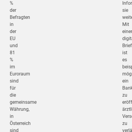
%
Info
der
sie
Befragten
weit
in
Mit
der
eine
EU
digi
und
Brie
81
ist
%
es
im
beis
Euroraum
mögl
sind
ein
für
Ban
die
zu
gemeinsame
eröf
Währung,
ärzt
in
Vers
Österreich
zu
sind
verl