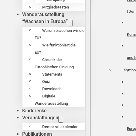
Mitgliedstaaten
(Der 
Wanderausstellung
“Wachsen in Europa”
Warum brauchen wir die
Komm
EU?
Wie funktioniert die
EU?
und I
Chronik der
Europäischen Einigung
Symbo
Statements
Quiz
Downloads
Digitale
Wanderausstellung
Kinderecke
Veranstaltungen
Demokratiekalendar
Euro
Publikationen