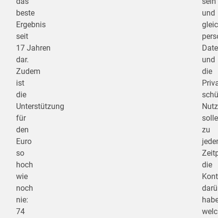
das
sein
beste
und
Ergebnis
glei
seit
pers
17 Jahren
Dat
dar.
und
Zudem
die
ist
Priv
die
schü
Unterstützung
Nutz
für
soll
den
zu
Euro
jed
so
Zeit
hoch
die
wie
Kont
noch
darü
nie:
habe
74
welc