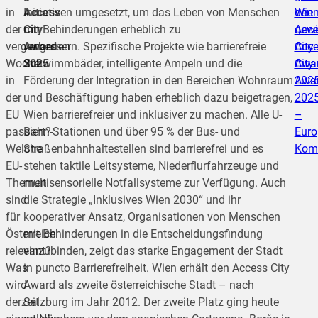
in
Access
Initiativen umgesetzt, um das Leben von Menschen
Wie
den
der
City
mit Behinderungen erheblich zu
gewi
Acce
vergangenen
Award
verbessern. Spezifische Projekte wie barrierefreie
Acce
City
Woche
2025
Schwimmbäder, intelligente Ampeln und die
City
Awa
in
Förderung der Integration in den Bereichen Wohnraum
Awa
202
der
und Beschäftigung haben erheblich dazu beigetragen,
202
EU
Wien barrierefreier und inklusiver zu machen. Alle U-
–
passiert?
Bahn-Stationen und über 95 % der Bus- und
Euro
Welche
Straßenbahnhaltestellen sind barrierefrei und es
Kom
EU-
stehen taktile Leitsysteme, Niederflurfahrzeuge und
Themen
multisensorielle Notfallsysteme zur Verfügung. Auch
sind
die Strategie „Inklusives Wien 2030“ und ihr
für
kooperativer Ansatz, Organisationen von Menschen
Österreich
mit Behinderungen in die Entscheidungsfindung
relevant?
einzubinden, zeigt das starke Engagement der Stadt
Was
in puncto Barrierefreiheit. Wien erhält den Access City
wird
Award als zweite österreichische Stadt – nach
derzeit
Salzburg im Jahr 2012. Der zweite Platz ging heute