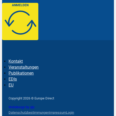
ANMELDEN
Kontakt
Veranstaltungen
Publikationen
EDIs
EU
Follow us on Facebook
Follow us on Instagram
Follow us on YouTube
Copyright 2026 © Europe Direct
Webdesign by qlp
Datenschutzbestimmungen
Impressum
Login