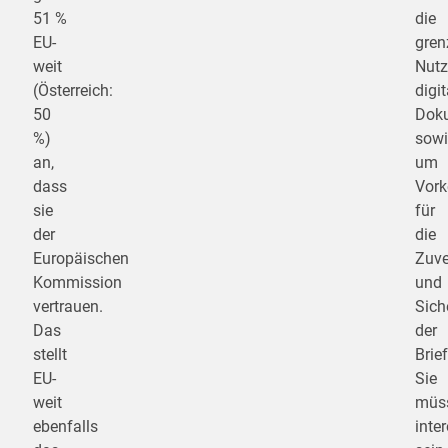
51 %
die
EU-
gren
weit
Nut
(Österreich:
digit
50
Dok
%)
sowi
an,
um
dass
Vork
sie
für
der
die
Europäischen
Zuve
Kommission
und
vertrauen.
Sich
Das
der
stellt
Brie
EU-
Sie
weit
müs
ebenfalls
inte