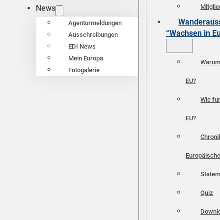
Mitgli
News
Wanderauss
Agenturmeldungen
“Wachsen in E
Ausschreibungen
EDI News
Mein Europa
Warum 
Fotogalerie
EU?
Wie fun
EU?
Chroni
Europäische
Statem
Quiz
Downl