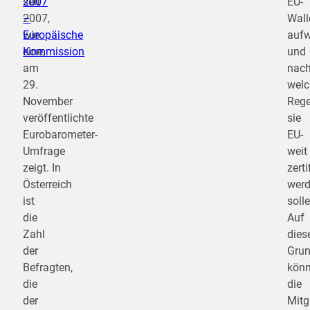
seit
2007
EU-
2007,
–
Wall
wie
Europäische
aufw
eine,
Kommission
und
am
nac
29.
welc
November
Rege
veröffentlichte
sie
Eurobarometer-
EU-
Umfrage
weit
zeigt. In
zerti
Österreich
wer
ist
solle
die
Auf
Zahl
dies
der
Grun
Befragten,
kön
die
die
der
Mitg