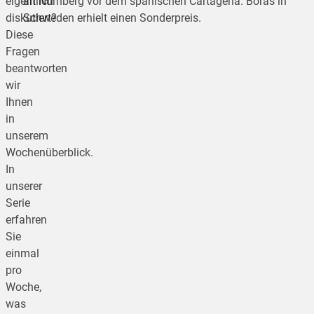
eigentlich
an Nürnberg vor dem spanischen Cartagena. Borås in
diskutiert?
Schweden erhielt einen Sonderpreis.
Diese
Fragen
beantworten
wir
Ihnen
in
unserem
Wochenüberblick.
In
unserer
Serie
erfahren
Sie
einmal
pro
Woche,
was