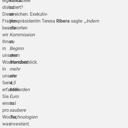
eigentlich
Klimaziele
diskutiert?
zu
Diese
erreichen. Exekutiv-
Fragen
Vizepräsidentin Teresa
Ribera
sagte:
„Indem
beantworten
die
wir
Kommission
Ihnen
zu
in
Beginn
unserem
des
Wochenüberblick.
Mandats
In
mehr
unserer
als
Serie
4,5
erfahren
Milliarden
Sie
Euro
einmal
in
pro
saubere
Woche,
Technologien
was
investiert,