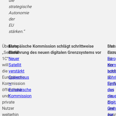
die
strategische
Autonomie
der
EU
stärken.“
Über
Mehr
Europäische Kommission schlägt schrittweise
Das
Meh
„Sentinel-
dazu:
Einführung des neuen digitalen Grenzsystems vor
Einr
dazu
1C“
Neuer
ist
Euro
will
Satellit
ein
Kom
die
verstärkt
hoc
schl
Europäische
Copernicus
IT-
schr
Kommission
–
Syst
Einf
öffentliche
Europäische
das
des
und
Kommission
die
neu
private
Ein-
digi
Nutzer
und
Gren
weiterhin
Ausr
vor