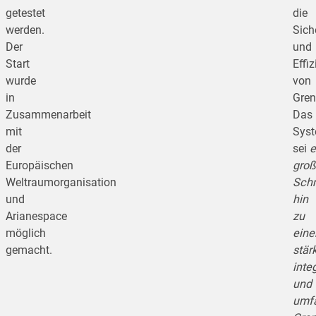
getestet
die
werden.
Sich
Der
und
Start
Effiz
wurde
von
in
Gren
Zusammenarbeit
Das
mit
Sys
der
sei
e
Europäischen
groß
Weltraumorganisation
Schr
und
hin
Arianespace
zu
möglich
ein
gemacht.
stär
inte
und
umf