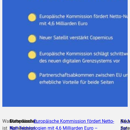
Was
Europäische
Batteriezellen
Mehr dazu:
Europäische Kommission fördert Netto-
4,6 
Neu
ist
Kommission
für
Null-Technologien mit 4,6 Milliarden Euro –
zur
Satel