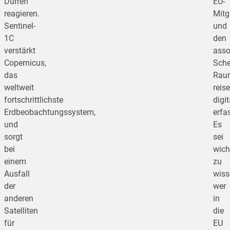
Dürren
EU-
reagieren.
Mitg
Sentinel-
und
1C
den
verstärkt
asso
Copernicus,
Sche
das
Rau
weltweit
reise
fortschrittlichste
digit
Erdbeobachtungssystem,
erfas
und
Es
sorgt
sei
bei
wich
einem
zu
Ausfall
wiss
der
wer
anderen
in
Satelliten
die
für
EU