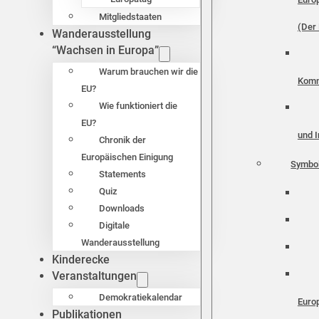
Mitgliedstaaten
(Der 
Wanderausstellung
“Wachsen in Europa”
Warum brauchen wir die
Komm
EU?
Wie funktioniert die
EU?
und I
Chronik der
Europäischen Einigung
Symbo
Statements
Quiz
Downloads
Digitale
Wanderausstellung
Kinderecke
Veranstaltungen
Demokratiekalendar
Euro
Publikationen