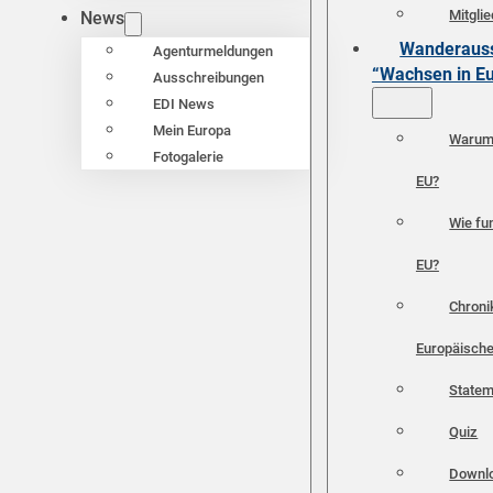
Mitgli
News
Wanderauss
Agenturmeldungen
“Wachsen in E
Ausschreibungen
EDI News
Mein Europa
Warum 
Fotogalerie
EU?
Wie fun
EU?
Chroni
Europäische
Statem
Quiz
Downl