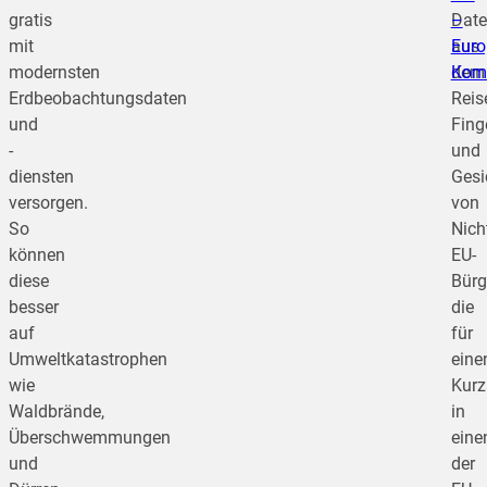
gratis
Dat
–
mit
aus
Euro
modernsten
dem
Kom
Erdbeobachtungsdaten
Reis
und
Fing
-
und
diensten
Gesi
versorgen.
von
So
Nich
können
EU-
diese
Bürg
besser
die
auf
für
Umweltkatastrophen
eine
wie
Kurz
Waldbrände,
in
Überschwemmungen
eine
und
der