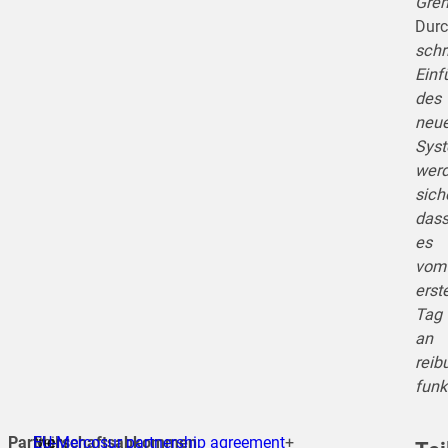
Gre
Dur
schr
Einf
des
neu
Sys
wer
siche
das
es
vom
erst
Tag
an
reib
funkt
Partnerschaftsabkommen
Bei
Mehr
EU-Mercosur partnership agreement
+