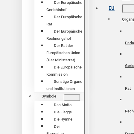
Der Europäische
EU
Gerichtshof
Der Europäische
Organ
Rat
Der Europäische
Rechnungshof
Parl
Der Rat der
Europäischen Union
(Der Ministerrat)
Geri
Die Europäische
Kommission
Sonstige Organe
Rat
und Institutionen
Symbole
Das Motto
Rech
Die Flagge
Die Hymne
Der
Europatag
Euro