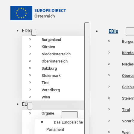
EDIs
EDIs
Burgenland
Burgen
Kärnten
Kärnte
Niederösterreich
Oberösterreich
Nieder
Salzburg
Oberös
Steiermark
Tirol
Salzbu
Vorarlberg
Wien
Steier
EU
Tirol
Organe
Vorarl
Das Europäische
Parlament
Wien