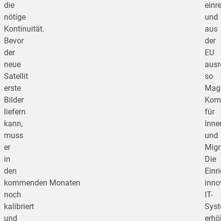
die
einre
nötige
und
Kontinuität.
aus
Bevor
der
der
EU
neue
ausre
Satellit
so
erste
Mag
Bilder
Kom
liefern
für
kann,
Inne
muss
und
er
Migr
in
Die
den
Einr
kommenden Monaten
inno
noch
IT-
kalibriert
Sys
und
erhö