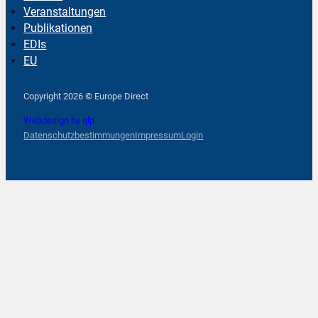
Veranstaltungen
Publikationen
EDIs
EU
Follow us on Facebook
Follow us on Instagram
Follow us on YouTube
Copyright 2026 © Europe Direct
Webdesign by qlp
Datenschutzbestimmungen
Impressum
Login