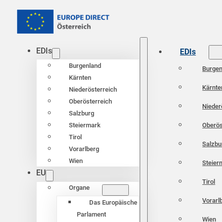
EDIs
EDIs
Burgenland
Burgen
Kärnten
Kärnte
Niederösterreich
Oberösterreich
Nieder
Salzburg
Oberös
Steiermark
Tirol
Salzbu
Vorarlberg
Wien
Steier
EU
Tirol
Organe
Vorarl
Das Europäische
Parlament
Wien