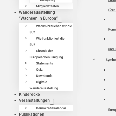
Mitgliedstaaten
(Der 
Wanderausstellung
“Wachsen in Europa”
Warum brauchen wir die
Komm
EU?
Wie funktioniert die
EU?
und I
Chronik der
Europäischen Einigung
Symbo
Statements
Quiz
Downloads
Digitale
Wanderausstellung
Kinderecke
Veranstaltungen
Demokratiekalendar
Euro
Publikationen