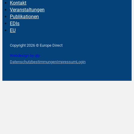
Kontakt
Veranstaltungen
Publikationen
EDIs
EU
Follow us on Facebook
Follow us on Instagram
Follow us on YouTube
Copyright 2026 © Europe Direct
Webdesign by qlp
Datenschutzbestimmungen
Impressum
Login