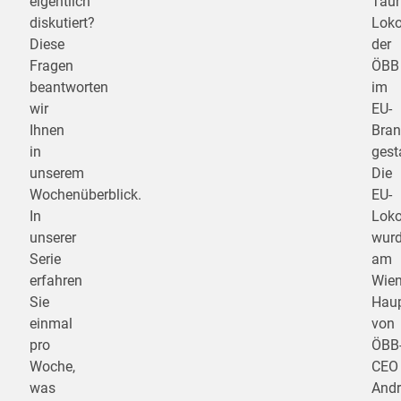
eigentlich
Taur
diskutiert?
Loko
Diese
der
Fragen
ÖBB
beantworten
im
wir
EU-
Ihnen
Bran
in
gesta
unserem
Die
Wochenüberblick.
EU-
In
Loko
unserer
wur
Serie
am
erfahren
Wien
Sie
Hau
einmal
von
pro
ÖBB
Woche,
CEO
was
Andr