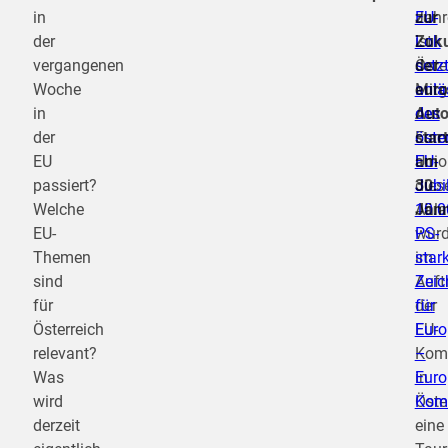
in
Jahr
EU-
zur
der
ist
Lok
Zuku
vergangenen
Öste
setz
der
Woche
Mitg
anlä
euro
in
der
des
Auto
der
Euro
öste
star
EU
Unio
EU-
am
passiert?
die
Jubi
30.
Welche
Anla
10.0
Jän
EU-
wur
PS-
Themen
im
star
sind
Auft
Zeic
für
der
für
Österreich
EU-
Euro
relevant?
Komm
–
Was
in
Euro
wird
Öste
Kom
derzeit
eine