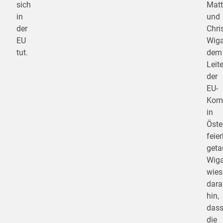
sich
Mat
in
und
der
Chri
EU
Wiga
tut.
dem
Leite
der
EU-
Komm
in
Öste
feier
geta
Wig
wies
dara
hin,
das
die