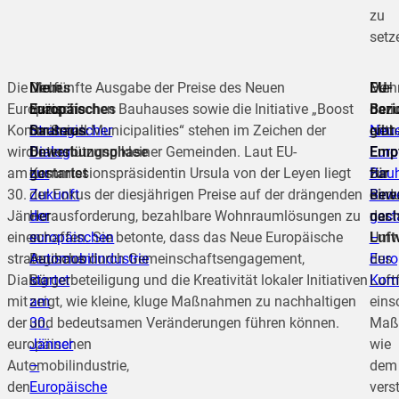
zu
setz
Die
Mehr
Neues
Die fünfte Ausgabe der Preise des Neuen
Meh
EU-
Der
Europäische
dazu:
Europäisches
Europäischen Bauhauses sowie die Initiative „Boost
dazu
Beri
Beri
Kommission
Strategischer
Bauhaus:
for Small Municipalities“ stehen im Zeichen der
Neu
gibt
enth
wird
Dialog
Bewerbungsphase
Unterstützung kleiner Gemeinden. Laut EU-
Euro
Emp
Emp
am
zur
gestartet
Kommissionspräsidentin Ursula von der Leyen liegt
Bau
für
zur
30.
Zukunft
der Fokus der diesjährigen Preise auf der drängenden
Bew
eine
Redu
Jänner
der
Herausforderung, bezahlbare Wohnraumlösungen zu
gest
nach
der
einen
europäischen
schaffen. Sie betonte, dass das Neue Europäische
–
Luft
Umw
strategischen
Automobilindustrie
Bauhaus durch Gemeinschaftsengagement,
Euro
des
Dialog
startet
Bürgerbeteiligung und die Kreativität lokaler Initiativen
Kom
Luft
mit
am
zeigt, wie kleine, kluge Maßnahmen zu nachhaltigen
eins
der
30.
und bedeutsamen Veränderungen führen können.
Maß
europäischen
Jänner
wie
Automobilindustrie,
–
dem
den
Europäische
vers