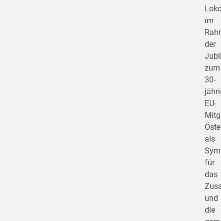
Loko
im
Rah
der
Jub
zum
30-
jähr
EU-
Mitg
Öste
als
Sym
für
das
Zus
und
die