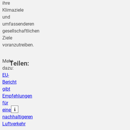
ihre
Klimaziele
und
umfassenderen
gesellschaftlichen
Ziele
voranzutreiben.
Mehr
Teilen:
dazu:
EU-
Bericht
teilen
gibt
Empfehlungen
teilen
für
teilen
einen
nachhaltigeren
Luftverkehr