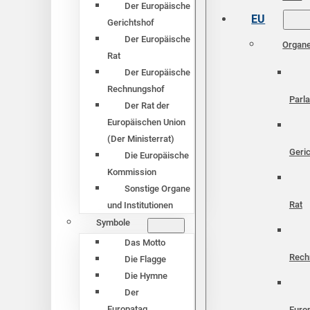
Der Europäische
EU
Gerichtshof
Der Europäische
Organ
Rat
Der Europäische
Rechnungshof
Parl
Der Rat der
Europäischen Union
(Der Ministerrat)
Geri
Die Europäische
Kommission
Sonstige Organe
Rat
und Institutionen
Symbole
Das Motto
Rech
Die Flagge
Die Hymne
Der
Europatag
Euro