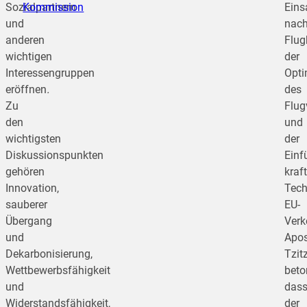
Sozialpartnern
Kommission
Eins
und
nach
anderen
Flug
wichtigen
der
Interessengruppen
Opti
eröffnen
.
des
Zu
Flu
den
und
wichtigsten
der
Diskussionspunkten
Einf
gehören
kraft
Innovation,
Tech
sauberer
EU-
Übergang
Verk
und
Apos
Dekarbonisierung,
Tzit
Wettbewerbsfähigkeit
beto
und
das
Widerstandsfähigkeit,
der