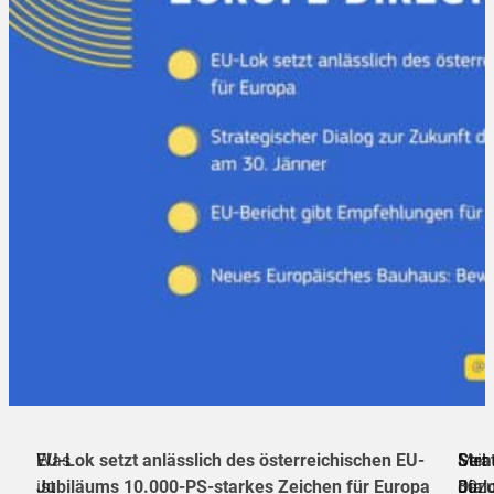
Was
EU-Lok setzt anlässlich des österreichischen EU-
Seit
Meh
Stra
ist
Jubiläums 10.000-PS-starkes Zeichen für Europa
30
dazu
Dial