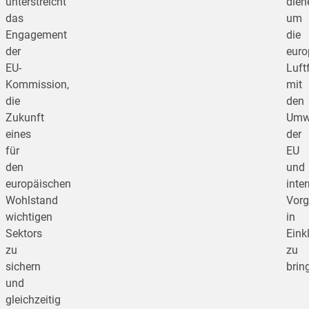
unterstreicht
dien
das
um
Engagement
die
der
euro
EU-
Luft
Kommission,
mit
die
den
Zukunft
Umwe
eines
der
für
EU
den
und
europäischen
inte
Wohlstand
Vor
wichtigen
in
Sektors
Eink
zu
zu
sichern
brin
und
gleichzeitig