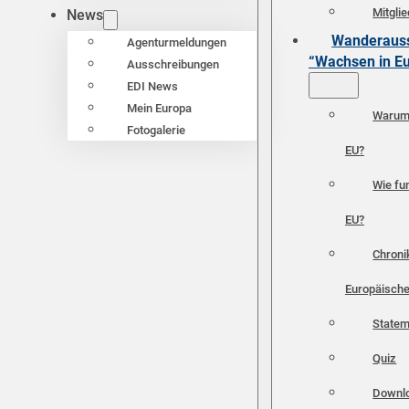
Mitgli
News
Wanderauss
Agenturmeldungen
“Wachsen in E
Ausschreibungen
EDI News
Mein Europa
Warum 
Fotogalerie
EU?
Wie fun
EU?
Chroni
Europäische
Statem
Quiz
Downl