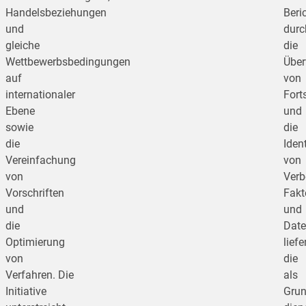
Handelsbeziehungen
Beri
und
durc
gleiche
die
Wettbewerbsbedingungen
Übe
auf
von
internationaler
Fort
Ebene
und
sowie
die
die
Ident
Vereinfachung
von
von
Verb
Vorschriften
Fakt
und
und
die
Dat
Optimierung
liefer
von
die
Verfahren. Die
als
Initiative
Grun