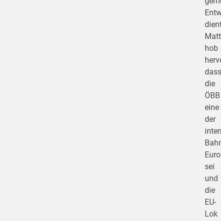
gem
Entw
dient
Mat
hob
hervo
das
die
ÖBB
eine
der
inte
Bah
Euro
sei
und
die
EU-
Lok