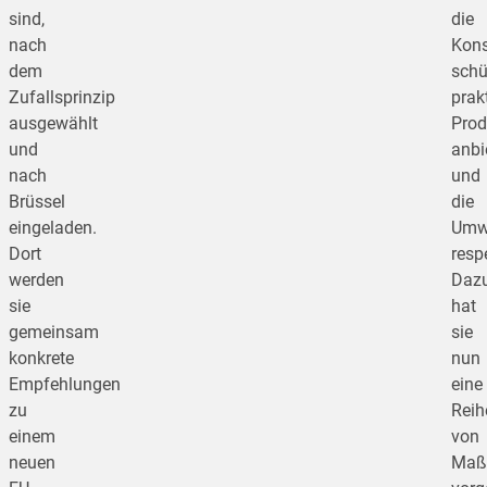
sind,
die
nach
Kon
dem
schü
Zufallsprinzip
prak
ausgewählt
Prod
und
anbi
nach
und
Brüssel
die
eingeladen.
Umw
Dort
respe
werden
Daz
sie
hat
gemeinsam
sie
konkrete
nun
Empfehlungen
eine
zu
Reih
einem
von
neuen
Maß