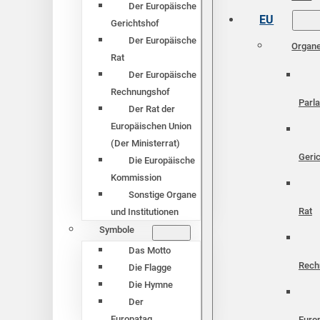
Der Europäische
EU
Gerichtshof
Der Europäische
Organ
Rat
Der Europäische
Rechnungshof
Parl
Der Rat der
Europäischen Union
(Der Ministerrat)
Geri
Die Europäische
Kommission
Sonstige Organe
Rat
und Institutionen
Symbole
Das Motto
Rech
Die Flagge
Die Hymne
Der
Europatag
Euro