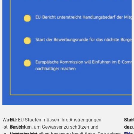
Was
EU-
Die EU-Staaten müssen ihre Anstrengungen
Meh
Star
ist
Bericht
verstärken, um Gewässer zu schützen und
dazu
der