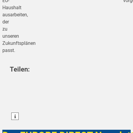
EU-
vorg
Haushalt
ausarbeiten,
der
zu
unseren
Zukunftsplänen
passt.
Teilen:
teilen
teilen
teilen