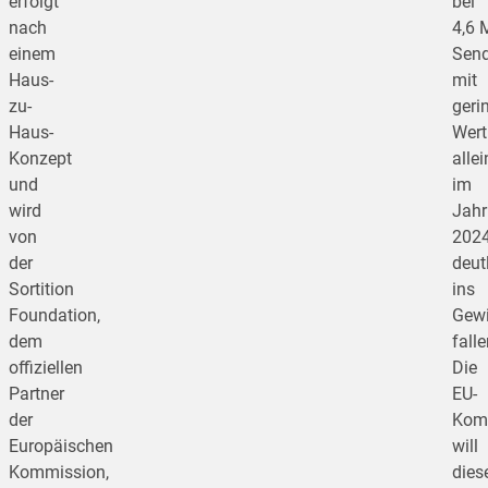
erfolgt
bei
nach
4,6 
einem
Sen
Haus-
mit
zu-
geri
Haus-
Wert
Konzept
allei
und
im
wird
Jahr
von
202
der
deut
Sortition
ins
Foundation,
Gewi
dem
falle
offiziellen
Die
Partner
EU-
der
Kom
Europäischen
will
Kommission,
dies