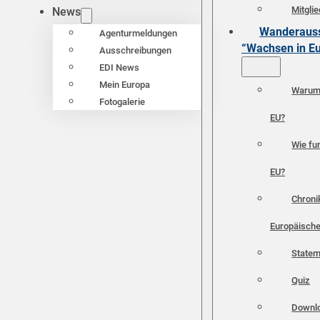
Mitgli
News
Wanderauss
Agenturmeldungen
“Wachsen in E
Ausschreibungen
EDI News
Mein Europa
Warum 
Fotogalerie
EU?
Wie fun
EU?
Chroni
Europäische
Statem
Quiz
Downl