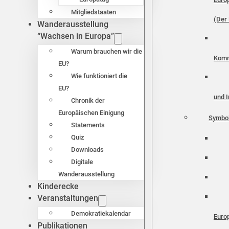
Mitgliedstaaten
(Der 
Wanderausstellung
“Wachsen in Europa”
Warum brauchen wir die
Komm
EU?
Wie funktioniert die
EU?
und I
Chronik der
Europäischen Einigung
Symbo
Statements
Quiz
Downloads
Digitale
Wanderausstellung
Kinderecke
Veranstaltungen
Demokratiekalendar
Euro
Publikationen