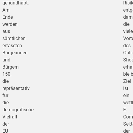
gehandhabt.
Risi
Am
entg
Ende
dami
werden
die
aus
viel
sämtlichen
Vorte
erfassten
des
Bürgerinnen
Onli
und
Sho
Bürgern
erha
150,
blei
die
Ziel
repräsentativ
ist
für
ein
die
wett
demografische
E-
Vielfalt
Com
der
Sekt
EU
der