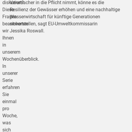
diskutiert?
Verursacher in die Pflicht nimmt, könne es die
Diese
Resilienz der Gewässer erhöhen und eine nachhaltige
Fragen
Wasserwirtschaft für künftige Generationen
beantworten
sicherstellen, sagt EU-Umweltkommissarin
wir
Jessika Roswall.
Ihnen
in
unserem
Wochenüberblick.
In
unserer
Serie
erfahren
Sie
einmal
pro
Woche,
was
sich