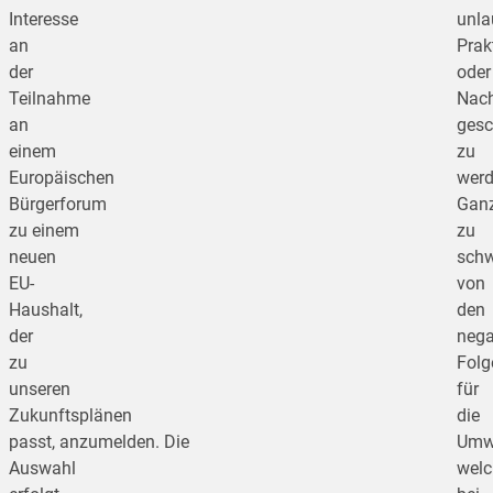
Interesse
unla
an
Prak
der
oder
Teilnahme
Nac
an
gesc
einem
zu
Europäischen
werd
Bürgerforum
Gan
zu einem
zu
neuen
schw
EU-
von
Haushalt,
den
der
nega
zu
Folg
unseren
für
Zukunftsplänen
die
passt, anzumelden. Die
Umwe
Auswahl
welc