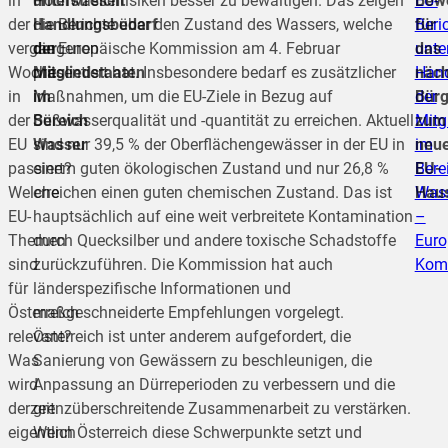
in
unterstreicht
Hochwasserrisiken besser zu bewältigen. Das zeigen
EU-
Bew
der
Handlungsbedarf
die Berichte über den Zustand des Wassers, welche
Beri
für
vergangenen
der
die Europäische Kommission am 4. Februar
unte
das
Woche
Mitgliedstaaten
präsentiert hat. Insbesondere bedarf es zusätzlicher
Hand
näch
in
im
Maßnahmen, um die EU-Ziele in Bezug auf
der
Bür
der
Bereich
Süßwasserqualität und -quantität zu erreichen. Aktuell
Mitg
zum
EU
Wasser
sind nur 39,5 % der Oberflächengewässer in der EU in
im
neu
passiert?
einem guten ökologischen Zustand und nur 26,8 %
Bere
EU-
Welche
erreichen einen guten chemischen Zustand. Das ist
Was
Haus
EU-
hauptsächlich auf eine weit verbreitete Kontamination
–
Themen
durch Quecksilber und andere toxische Schadstoffe
Euro
sind
zurückzuführen. Die Kommission hat auch
Kom
für
länderspezifische Informationen und
Österreich
maßgeschneiderte Empfehlungen vorgelegt.
relevant?
Österreich ist unter anderem aufgefordert, die
Was
Sanierung von Gewässern zu beschleunigen, die
wird
Anpassung an Dürreperioden zu verbessern und die
derzeit
grenzüberschreitende Zusammenarbeit zu verstärken.
eigentlich
Wenn Österreich diese Schwerpunkte setzt und