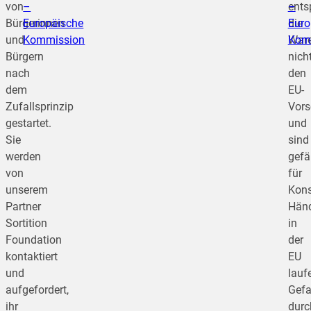
von
–
ents
–
Bürgerinnen
Europäische
die
Euro
und
Kommission
War
Kom
Bürgern
nich
nach
den
dem
EU-
Zufallsprinzip
Vors
gestartet.
und
Sie
sind
werden
gefä
von
für
unserem
Kon
Partner
Händ
Sortition
in
Foundation
der
kontaktiert
EU
und
lauf
aufgefordert,
Gefa
ihr
durc