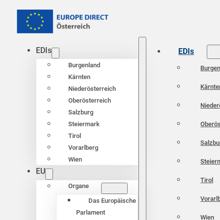
EDIs
EDIs
Burgenland
Burgen
Kärnten
Kärnte
Niederösterreich
Oberösterreich
Nieder
Salzburg
Oberös
Steiermark
Tirol
Salzbu
Vorarlberg
Wien
Steier
EU
Tirol
Organe
Vorarl
Das Europäische
Parlament
Wien