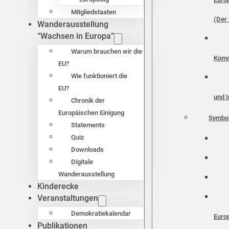
Mitgliedstaaten
(Der 
Wanderausstellung
“Wachsen in Europa”
Warum brauchen wir die
Komm
EU?
Wie funktioniert die
EU?
und I
Chronik der
Europäischen Einigung
Symbo
Statements
Quiz
Downloads
Digitale
Wanderausstellung
Kinderecke
Veranstaltungen
Demokratiekalendar
Euro
Publikationen