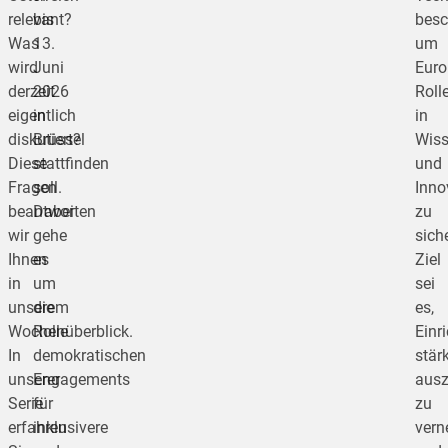
relevant?
bis
besc
Was
13.
um
wird
Juni
Euro
derzeit
2026
Roll
eigentlich
in
in
diskutiert?
Brüssel
Wiss
Diese
stattfinden
und
Fragen
soll.
Inno
beantworten
Dabei
zu
wir
gehe
sich
Ihnen
es
Ziel
in
um
sei
unserem
die
es,
Wochenüberblick.
Rolle
Einr
In
demokratischen
stär
unserer
Engagements
ausz
Serie
für
zu
erfahren
inklusivere
vern