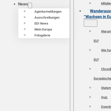
Mitgli
News
Wanderauss
Agenturmeldungen
“Wachsen in E
Ausschreibungen
EDI News
Mein Europa
Warum 
Fotogalerie
EU?
Wie fun
EU?
Chroni
Europäische
Statem
Quiz
Downl