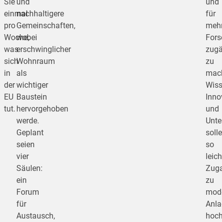
Sie
und
und
einmal
nachhaltigere
für
pro
Gemeinschaften,
meh
Woche,
wobei
Fors
was
erschwinglicher
zugä
sich
Wohnraum
zu
in
als
mac
der
wichtiger
Wiss
EU
Baustein
Inno
tut.
hervorgehoben
und
werde.
Unt
Geplant
soll
seien
so
vier
leich
Säulen:
Zug
ein
zu
Forum
mod
für
Anla
Austausch,
hoch