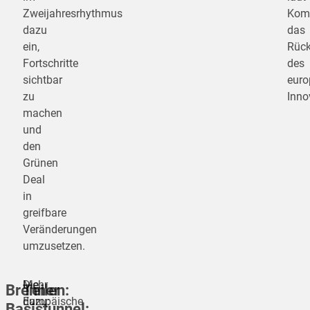
Zweijahresrhythmus
Kom
dazu
das
ein,
Rück
Fortschritte
des
sichtbar
euro
zu
Inno
machen
und
den
Grünen
Deal
in
greifbare
Veränderungen
umzusetzen.
Die
Mehr
Brenner
Teilen:
Europäische
dazu:
Basistunnel: