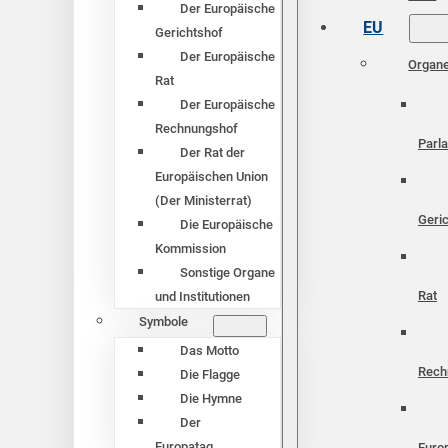
Der Europäische
EU
Gerichtshof
Der Europäische
Organ
Rat
Der Europäische
Rechnungshof
Parl
Der Rat der
Europäischen Union
(Der Ministerrat)
Geri
Die Europäische
Kommission
Sonstige Organe
Rat
und Institutionen
Symbole
Das Motto
Rech
Die Flagge
Die Hymne
Der
Europatag
Euro