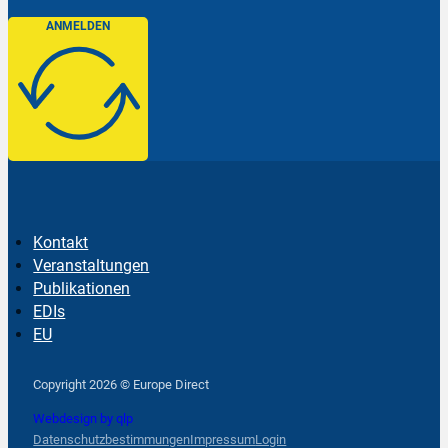
ANMELDEN
Kontakt
Veranstaltungen
Publikationen
EDIs
EU
Follow us on Facebook
Follow us on Instagram
Follow us on YouTube
Copyright 2026 © Europe Direct
Webdesign by qlp
Datenschutzbestimmungen
Impressum
Login