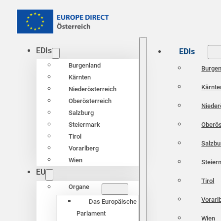
EDIs
EDIs
Burgenland
Burgen
Kärnten
Kärnte
Niederösterreich
Oberösterreich
Nieder
Salzburg
Oberös
Steiermark
Tirol
Salzbu
Vorarlberg
Wien
Steier
EU
Tirol
Organe
Vorarl
Das Europäische
Parlament
Wien