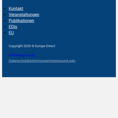
Kontakt
Veranstaltungen
Publikationen
EDIs
EU
Follow us on Facebook
Follow us on Instagram
Follow us on YouTube
Copyright 2026 © Europe Direct
Webdesign by qlp
Datenschutzbestimmungen
Impressum
Login