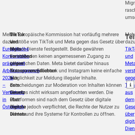
Migr
rasc
umse
Mehr
TikTok
Die Europäische Kommission hat vorläufig mehrere
Meh
Tei
dazu:
und
Verstöße von TikTok und Meta gegen das Gesetz über
dazu
Europäische
Meta
digitale Dienste festgestellt. Beide gewähren
TikT
Kommission
verstoßen
Forschenden keinen angemessenen Zugang zu
und
teilen
präsentiert
gegen
öffentlichen Daten. Meta bietet darüber hinaus
Met
Arbeitsprogramm
Transparenzpflichten
Nutzern von Facebook und Instagram keine einfache
vers
teilen
2026
aus
Möglichkeit zur Meldung illegaler Inhalte.
geg
teilen
–
dem
Entscheidungen zur Moderation von Inhalten können
Tran
Vertretung
Gesetz
überdies nicht wirksam angefochten werden. Die
aus
in
über
Plattformen sind nach dem Gesetz über digitale
dem
Österreich
digitale
Dienste jedoch verpflichtet, die Rechte der Nutzer zu
Gese
Dienste
achten und ihre Systeme für Kontrollen zu öffnen.
über
digit
Dien