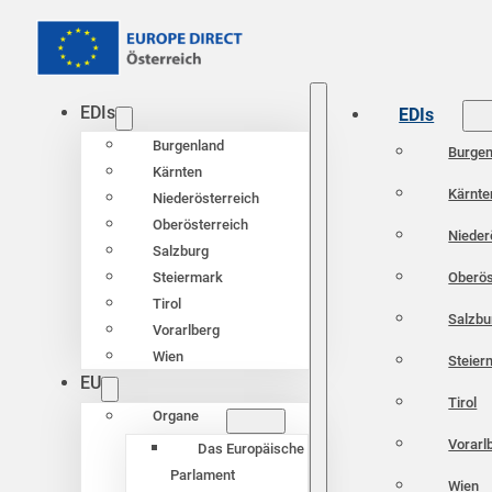
EDIs
EDIs
Burgenland
Burgen
Kärnten
Kärnte
Niederösterreich
Oberösterreich
Nieder
Salzburg
Oberös
Steiermark
Tirol
Salzbu
Vorarlberg
Wien
Steier
EU
Tirol
Organe
Vorarl
Das Europäische
Parlament
Wien