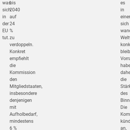
was
bis
es
sich
2040
in
in
auf
eine
der
24
sich
EU
%
wan
tut.
zu
Welt
verdoppeln.
konk
Konkret
bleib
empfiehlt
Vorr
die
hab
Kommission
dahe
den
die
Mitgliedstaaten,
Stär
insbesondere
des
denjenigen
Binn
mit
Die
Aufholbedarf,
Kom
mindestens
künd
6 %
an,