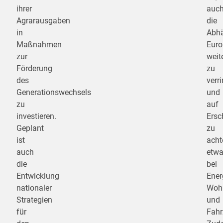
ihrer
auc
Agrarausgaben
die
in
Abhä
Maßnahmen
Euro
zur
weit
Förderung
zu
des
verr
Generationswechsels
und
zu
auf
investieren.
Ersc
Geplant
zu
ist
acht
auch
etw
die
bei
Entwicklung
Ener
nationaler
Woh
Strategien
und
für
Fahr