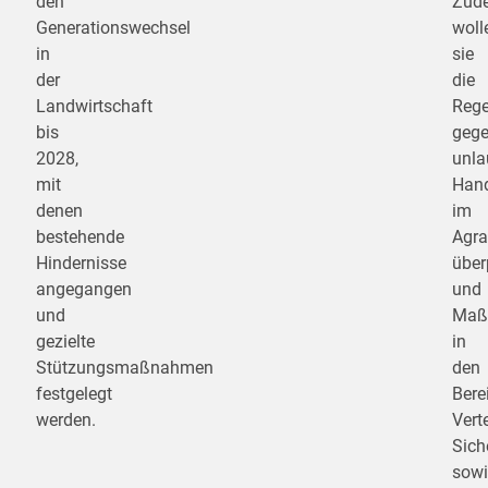
den
Zud
Generationswechsel
woll
in
sie
der
die
Landwirtschaft
Rege
bis
geg
2028,
unla
mit
Hand
denen
im
bestehende
Agra
Hindernisse
über
angegangen
und
und
Maß
gezielte
in
Stützungsmaßnahmen
den
festgelegt
Bere
werden.
Vert
Sich
sowi