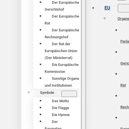
Der Europäische
EU
Gerichtshof
Der Europäische
Organ
Rat
Der Europäische
Rechnungshof
Parl
Der Rat der
Europäischen Union
(Der Ministerrat)
Geri
Die Europäische
Kommission
Sonstige Organe
Rat
und Institutionen
Symbole
Das Motto
Rech
Die Flagge
Die Hymne
Der
Europatag
Euro