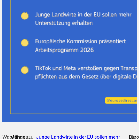
Was
Mit
Mehr dazu:
Junge
Junge Landwirte in der EU sollen mehr
Euro
Die