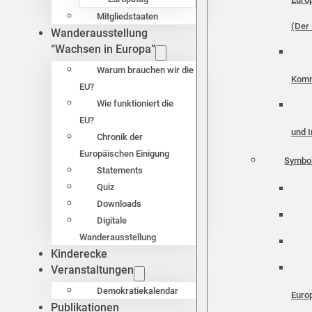
Mitgliedstaaten
(Der 
Wanderausstellung
“Wachsen in Europa”
Warum brauchen wir die
Komm
EU?
Wie funktioniert die
EU?
und I
Chronik der
Europäischen Einigung
Symbo
Statements
Quiz
Downloads
Digitale
Wanderausstellung
Kinderecke
Veranstaltungen
Demokratiekalendar
Euro
Publikationen