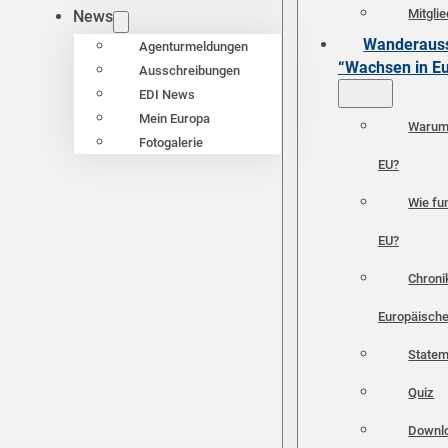
Mitgli
News
Wanderauss
Agenturmeldungen
“Wachsen in E
Ausschreibungen
EDI News
Mein Europa
Warum 
Fotogalerie
EU?
Wie fun
EU?
Chroni
Europäische
Statem
Quiz
Downl