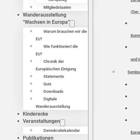
Mitgliedstaaten
(Der 
Wanderausstellung
“Wachsen in Europa”
Warum brauchen wir die
Komm
EU?
Wie funktioniert die
EU?
und I
Chronik der
Europäischen Einigung
Symbo
Statements
Quiz
Downloads
Digitale
Wanderausstellung
Kinderecke
Veranstaltungen
Demokratiekalendar
Euro
Publikationen