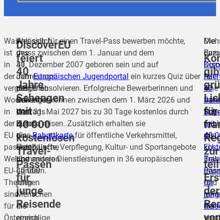
Was
Anlässlich
Wer sich für einen Travel-Pass bewerben möchte,
Meh
Die
DiscoverEU
ist
des
muss zwischen dem 1. Januar und dem
dazu
Euro
feiert
Ko
in
40.
31. Dezember 2007 geboren sein und auf
Disc
Kom
40
gib
der
Jahrestags
dem
Europäischen Jugendportal
ein kurzes Quiz über
feier
hat
Jahre
gr
vergangenen
des
die EU absolvieren. Erfolgreiche Bewerberinnen und
40
eine
Schengen
Lic
Woche
Schengen-
Bewerber können zwischen dem 1. März 2026 und
Jahr
fran
mit
für
in
Vertrags
dem 31. Mai 2027 bis zu 30 Tage kostenlos durch
Sch
Rege
40 000
fra
der
bietet
Europa reisen. Zusätzlich erhalten sie
mit
nac
EU
die
eine
Rabattkarte
für öffentliche Verkehrsmittel,
40 0
den
kostenlosen
Re
passiert?
Europäische
Unterkünfte, Verpflegung, Kultur- und Sportangebote
kost
EU-
Travel-
zur
Welche
Kommission
und andere Dienstleistungen in 36 europäischen
Trav
Beih
Pässen
tei
EU-
40 000
Ländern.
Päs
gepr
für
Ers
Themen
jungen
für
und
junge
der
sind
Menschen
jung
gene
Reisende
Ren
für
die
Reis
die
vo
Österreich
einmalige
vorsi