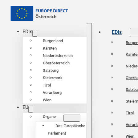
EDIs
EDIs
Burgenland
Burgen
Kärnten
Kärnte
Niederösterreich
Oberösterreich
Nieder
Salzburg
Oberös
Steiermark
Tirol
Salzbu
Vorarlberg
Wien
Steier
EU
Tirol
Organe
Vorarl
Das Europäische
Parlament
Wien