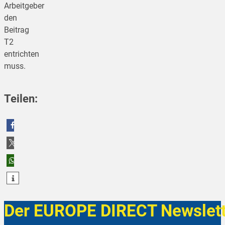
Arbeitgeber
den
Beitrag
T2
entrichten
muss.
Teilen:
teilen
teilen
teilen
Der EUROPE DIRECT Newslett