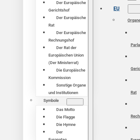
Der Europäische
EU
Gerichtshof
Der Europäische
Organ
Rat
Der Europäische
Rechnungshof
Parl
Der Rat der
Europäischen Union
(Der Ministerrat)
Geri
Die Europäische
Kommission
Sonstige Organe
Rat
und Institutionen
Symbole
Das Motto
Rech
Die Flagge
Die Hymne
Der
Europatag
Euro