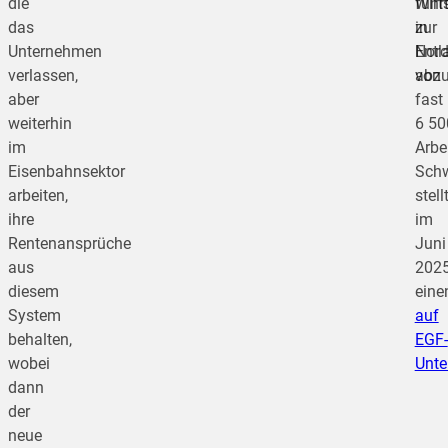
die
führ
Wirt
das
zur
in
Unternehmen
Entl
Nor
verlassen,
von
abz
aber
fast
weiterhin
6 50
im
Arbe
Eisenbahnsektor
Sch
arbeiten,
stell
ihre
im
Rentenansprüche
Juni
aus
202
diesem
ein
System
auf
behalten,
EGF-
wobei
Unte
dann
der
neue