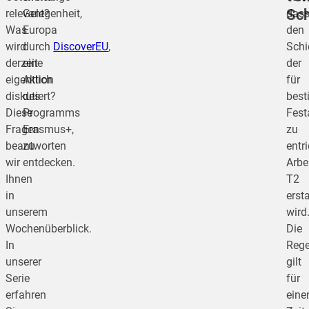
Sc
relevant?
Gelegenheit,
das
Was
Europa
den
wird
durch
DiscoverEU
,
Schi
derzeit
eine
der
eigentlich
Aktion
für
diskutiert?
des
bes
Diese
Programms
Fest
Fragen
Erasmus+,
zu
beantworten
zu
entr
wir
entdecken.
Arbe
Ihnen
T2
in
ersta
unserem
wird
Wochenüberblick.
Die
In
Rege
unserer
gilt
Serie
für
erfahren
eine