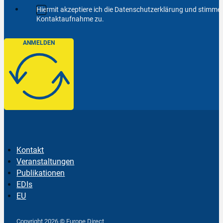
Hiermit akzeptiere ich die Datenschutzerklärung und stimm
Kontaktaufnahme zu.
ANMELDEN
Kontakt
Veranstaltungen
Publikationen
EDIs
EU
Follow us on Facebook
Follow us on Instagram
Follow us on YouTube
Copyright 2026 © Europe Direct