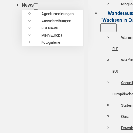
Mitgli
News
Wanderauss
Agenturmeldungen
“Wachsen in E
Ausschreibungen
EDI News
Mein Europa
Warum 
Fotogalerie
EU?
Wie fun
EU?
Chroni
Europäische
Statem
Quiz
Downl