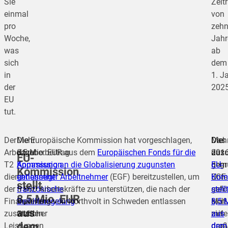
Sie
Zeit
einmal
von
pro
zeh
Woche,
Jahr
was
ab
sich
dem
in
1. J
der
2025
EU
tut.
Der
Mehr
Die Europäische Kommission hat vorgeschlagen,
Das
Die
Meh
Arbeitgeberbeitrag
dazu:
8,5 Mio. EUR aus dem
Europäischen Fonds für die
201
aus
dazu
EU-
T2
Kommission
Anpassung an die Globalisierung zugunsten
gegr
dem
EU-
Kommission
dient
genehmigt
entlassener Arbeitnehmer
(EGF) bereitzustellen, um
Unt
EGF
Kom
stellt
der
französische
5 800 Arbeitskräfte zu unterstützen, die nach der
sah
gefö
stell
8,5 Mio. EUR
Finanzierung
Beihilferegelung
Insolvenz von Northvolt in Schweden entlassen
sich
Maß
8,5 
aus
zusätzlicher
wurden.
mit
ziel
aus
dem
Leistungen
groß
dara
dem