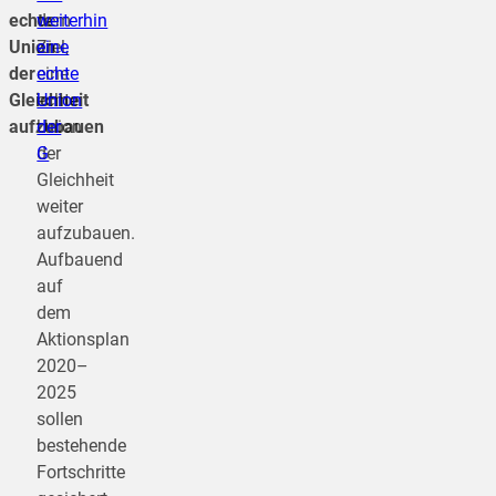
echte
dem
weiterhin
Union
Ziel,
eine
der
eine
echte
Gleichheit
echte
Union
aufzubauen
Union
der
der
G
Gleichheit
weiter
aufzubauen.
Aufbauend
auf
dem
Aktionsplan
2020–
2025
sollen
bestehende
Fortschritte