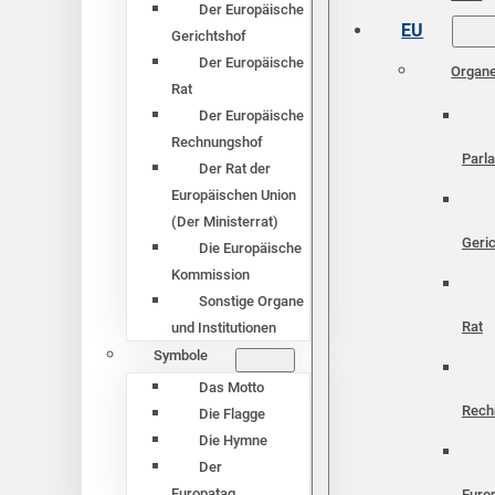
Der Europäische
EU
Gerichtshof
Der Europäische
Organ
Rat
Der Europäische
Rechnungshof
Parl
Der Rat der
Europäischen Union
(Der Ministerrat)
Geri
Die Europäische
Kommission
Sonstige Organe
Rat
und Institutionen
Symbole
Das Motto
Rech
Die Flagge
Die Hymne
Der
Europatag
Euro