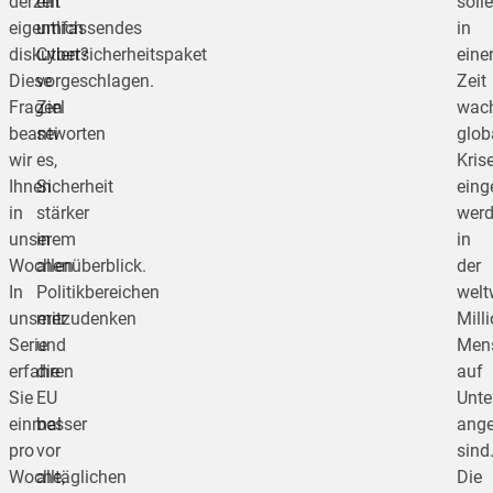
derzeit
ein
soll
eigentlich
umfassendes
in
diskutiert?
Cybersicherheitspaket
eine
Diese
vorgeschlagen.
Zeit
Fragen
Ziel
wac
beantworten
sei
glob
wir
es,
Kris
Ihnen
Sicherheit
eing
in
stärker
werd
unserem
in
in
Wochenüberblick.
allen
der
In
Politikbereichen
welt
unserer
mitzudenken
Mill
Serie
und
Men
erfahren
die
auf
Sie
EU
Unte
einmal
besser
ang
pro
vor
sind
Woche,
alltäglichen
Die