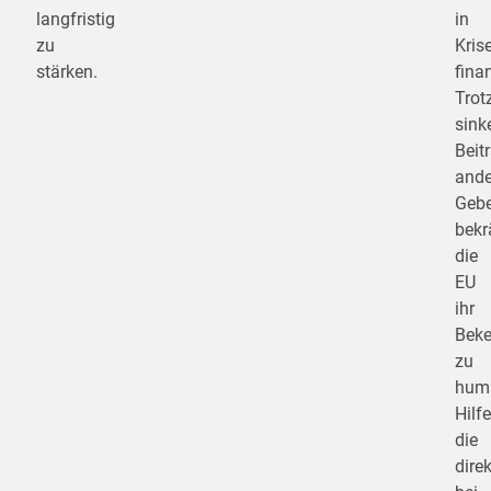
langfristig
in
zu
Kris
stärken.
fina
Trot
sink
Beit
ande
Gebe
bekr
die
EU
ihr
Beke
zu
huma
Hilfe
die
direk