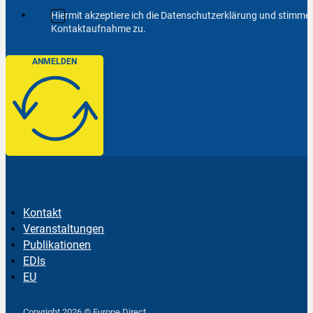
Hiermit akzeptiere ich die Datenschutzerklärung und stimm
Kontaktaufnahme zu.
ANMELDEN
Kontakt
Veranstaltungen
Publikationen
EDIs
EU
Follow us on Facebook
Follow us on Instagram
Follow us on YouTube
Copyright 2026 © Europe Direct