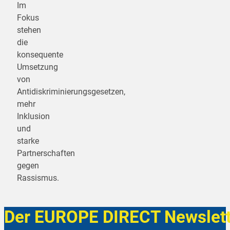
Im
Fokus
stehen
die
konsequente
Umsetzung
von
Antidiskriminierungsgesetzen,
mehr
Inklusion
und
starke
Partnerschaften
gegen
Rassismus.
Der EUROPE DIRECT Newslett