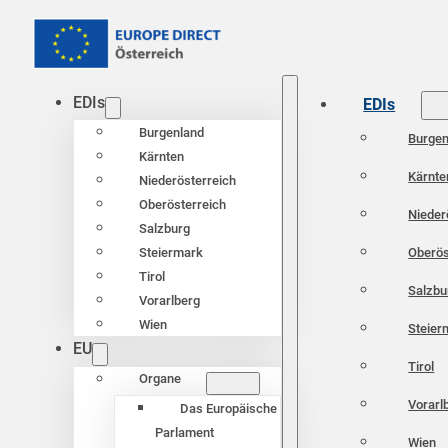
EDIs
EDIs
Burgenland
Burgen
Kärnten
Kärnte
Niederösterreich
Oberösterreich
Nieder
Salzburg
Oberös
Steiermark
Tirol
Salzbu
Vorarlberg
Wien
Steier
EU
Tirol
Organe
Vorarl
Das Europäische
Parlament
Wien