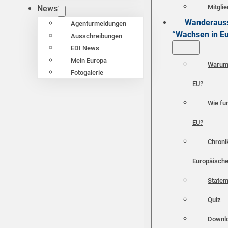
Mitgli
News
Wanderauss
Agenturmeldungen
“Wachsen in E
Ausschreibungen
EDI News
Mein Europa
Warum 
Fotogalerie
EU?
Wie fun
EU?
Chroni
Europäische
Statem
Quiz
Downl