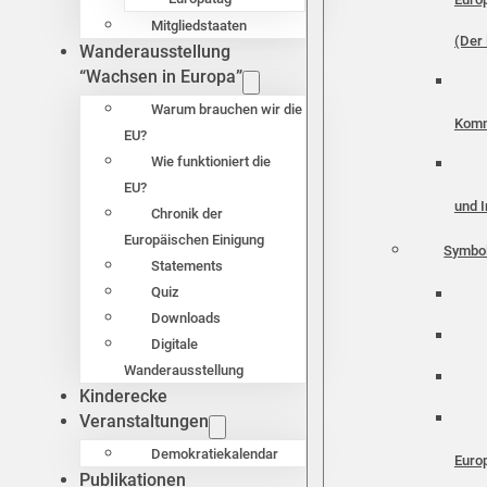
Mitgliedstaaten
(Der 
Wanderausstellung
“Wachsen in Europa”
Warum brauchen wir die
Komm
EU?
Wie funktioniert die
EU?
und I
Chronik der
Europäischen Einigung
Symbo
Statements
Quiz
Downloads
Digitale
Wanderausstellung
Kinderecke
Veranstaltungen
Demokratiekalendar
Euro
Publikationen