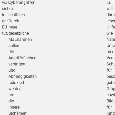
was
Cyberangriffen
EU
sich
zu
will
in
schützen.
dami
der
Durch
lebe
EU
neue
Hilfe
tut.
gesetzliche
wie
Maßnahmen
Nahr
sollen
Unte
die
medi
Angriffsflächen
Vers
verringert
Schu
und
für
Abhängigkeiten
beso
reduziert
gefä
werden,
Gru
um
sowi
die
Bild
innere
für
Sicherheit
Kind