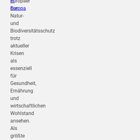
Europäer
in
den
Europa
Natur-
und
Biodiversitätsschutz
trotz
aktueller
Krisen
als
essenziell
für
Gesundheit,
Ernährung
und
wirtschaftlichen
Wohlstand
ansehen.
Als
größte