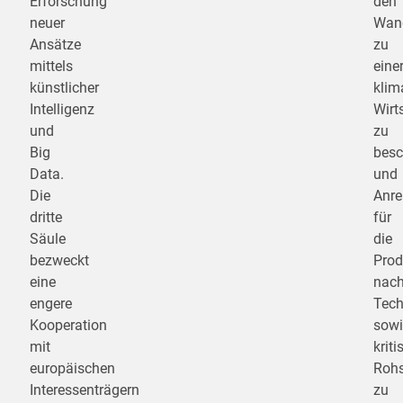
Erforschung
den
neuer
Wan
Ansätze
zu
mittels
eine
künstlicher
klim
Intelligenz
Wirt
und
zu
Big
besc
Data.
und
Die
Anre
dritte
für
Säule
die
bezweckt
Prod
eine
nach
engere
Tech
Kooperation
sowi
mit
kriti
europäischen
Rohs
Interessenträgern
zu