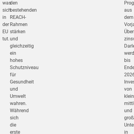
was
den
Pro
sich
bestehenden
aus
in
REACH-
dem
der
Rahmen
Vorj
EU
stärken
Über
tut.
und
zins
gleichzeitig
Darl
ein
wer
hohes
bis
Schutzniveau
End
für
202
Gesundheit
Inve
und
von
Umwelt
klein
wahren.
mitt
Während
und
sich
groß
die
Unt
erste
in