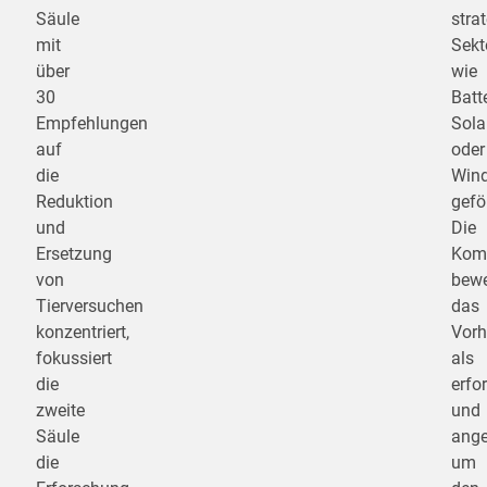
Säule
stra
mit
Sekt
über
wie
30
Batte
Empfehlungen
Sola
auf
oder
die
Wind
Reduktion
gefö
und
Die
Ersetzung
Kom
von
bewe
Tierversuchen
das
konzentriert,
Vor
fokussiert
als
die
erfor
zweite
und
Säule
ang
die
um