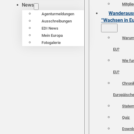
Mitgli
News
Wanderauss
Agenturmeldungen
“Wachsen in E
Ausschreibungen
EDI News
Mein Europa
Warum 
Fotogalerie
EU?
Wie fun
EU?
Chroni
Europäische
Statem
Quiz
Downl