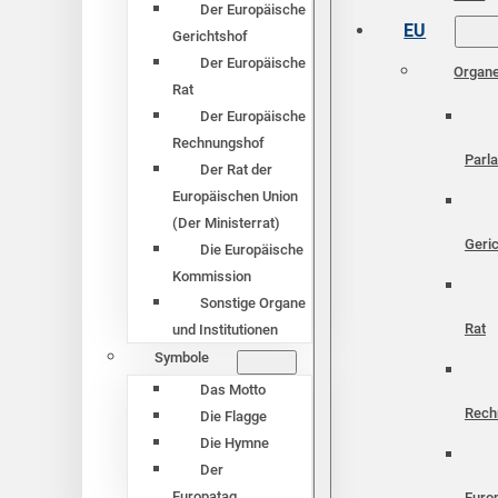
Der Europäische
EU
Gerichtshof
Der Europäische
Organ
Rat
Der Europäische
Rechnungshof
Parl
Der Rat der
Europäischen Union
(Der Ministerrat)
Geri
Die Europäische
Kommission
Sonstige Organe
Rat
und Institutionen
Symbole
Das Motto
Rech
Die Flagge
Die Hymne
Der
Europatag
Euro