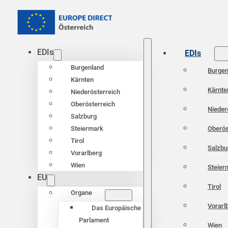
EDIs
EDIs
Burgenland
Burgen
Kärnten
Kärnte
Niederösterreich
Oberösterreich
Nieder
Salzburg
Oberös
Steiermark
Tirol
Salzbu
Vorarlberg
Wien
Steier
EU
Tirol
Organe
Vorarl
Das Europäische
Parlament
Wien