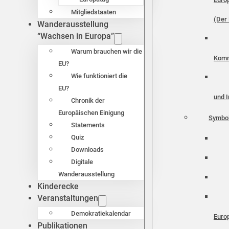
Mitgliedstaaten
(Der 
Wanderausstellung
“Wachsen in Europa”
Warum brauchen wir die
Komm
EU?
Wie funktioniert die
EU?
und I
Chronik der
Europäischen Einigung
Symbo
Statements
Quiz
Downloads
Digitale
Wanderausstellung
Kinderecke
Veranstaltungen
Demokratiekalendar
Euro
Publikationen