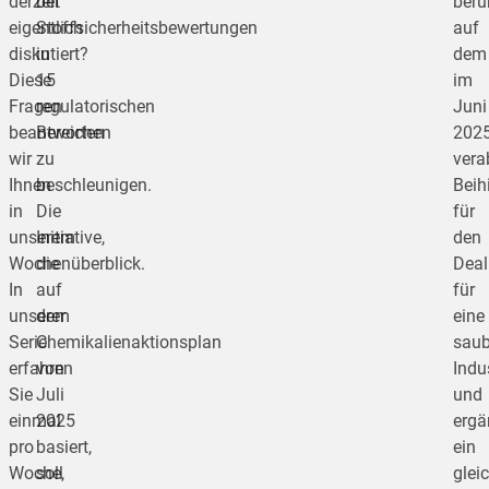
derzeit
bei
beru
eigentlich
Stoffsicherheitsbewertungen
auf
diskutiert?
in
dem
Diese
15
im
Fragen
regulatorischen
Juni
beantworten
Bereichen
202
wir
zu
vera
Ihnen
beschleunigen.
Beih
in
Die
für
unserem
Initiative,
den
Wochenüberblick.
die
Deal
In
auf
für
unserer
dem
eine
Serie
Chemikalienaktionsplan
saub
erfahren
von
Indu
Sie
Juli
und
einmal
2025
ergä
pro
basiert,
ein
Woche,
soll
glei