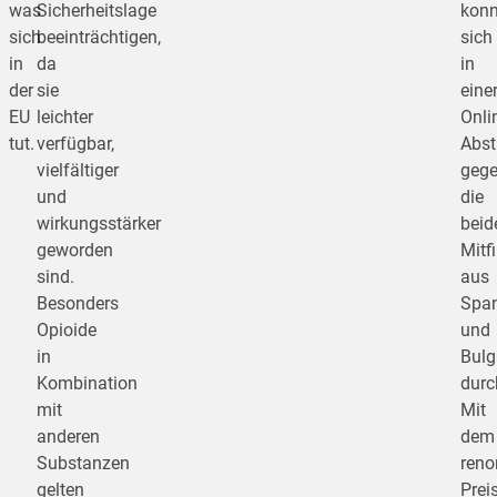
was
Sicherheitslage
konn
sich
beeinträchtigen,
sich
in
da
in
der
sie
eine
EU
leichter
Onli
tut.
verfügbar,
Abs
vielfältiger
geg
und
die
wirkungsstärker
beid
geworden
Mitf
sind.
aus
Besonders
Span
Opioide
und
in
Bulg
Kombination
durc
mit
Mit
anderen
dem
Substanzen
reno
gelten
Prei