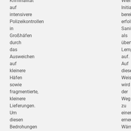
Kriminalität
Wien
auf
Initi
intensivere
berei
Polizeikontrollen
erfo
in
Sani
Großhäfen
als
durch
über
das
Ler
Ausweichen
auf.
auf
Auf
kleinere
dies
Häfen
Wei
sowie
wird
fragmentierte,
der
kleinere
Weg
Lieferungen.
zu
Um
eine
diesen
erne
Bedrohungen
Wär