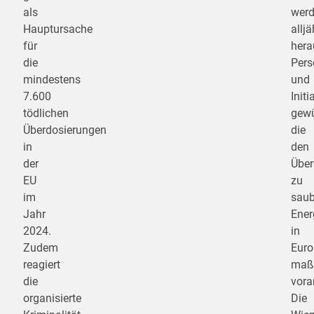
als
wer
Hauptursache
alljä
für
hera
die
Pers
mindestens
und
7.600
Initi
tödlichen
gewü
Überdosierungen
die
in
den
der
Übe
EU
zu
im
saub
Jahr
Ener
2024.
in
Zudem
Eur
reagiert
maß
die
vora
organisierte
Die