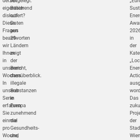
derzeit
vorgelegt.
„Eur
eigentlich
Basierend
Sust
diskutiert?
auf
Ener
Diese
Daten
Awa
Fragen
aus
202
beantworten
29
in
wir
Ländern
der
Ihnen
zeigt
Kate
in
der
„Loc
unserem
Bericht,
Ener
Wochenüberblick.
dass
Acti
In
illegale
ausg
unserer
Substanzen
word
Serie
in
Das
erfahren
Europa
zuku
Sie
zunehmend
Proj
einmal
die
der
pro
Gesundheits-
Stad
Woche,
und
Wie