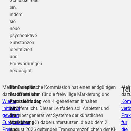
Schlüsselrolle
ein,
indem
sie
neue
psychoaktive
Substanzen
identifiziert
und
Frühwarnungen
herausgibt.
Mehr
Kommission
Die Europäische Kommission hat einen endgültigen
Meh
Tei
dazu:
veröffentlicht
Praxisleitfaden für die freiwillige Markierung und
dazu
Wiener
Praxisleitfaden
Kennzeichnung von KI-generierten Inhalten
Kom
Initiative
für
veröffentlicht. Dieser Leitfaden soll Anbieter und
verö
teilen
gewinnt
die
Betreiber generativer Systeme der künstlichen
Prax
Europäischen
Markierung
Intelligenz (KI) dabei unterstützen, die ab dem 2.
für
teilen
Preis
und
August 2026 geltenden Transparenzpflichten der KI-
die