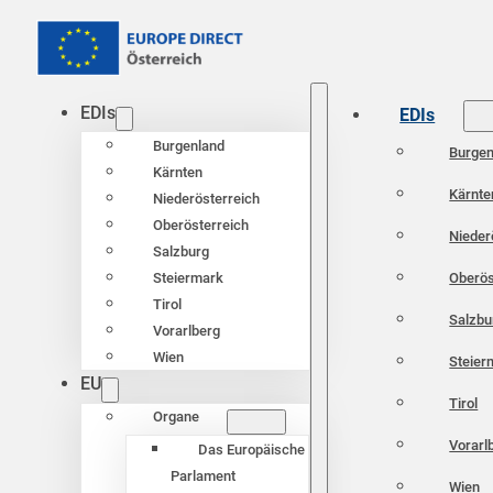
EDIs
EDIs
Burgenland
Burgen
Kärnten
Kärnte
Niederösterreich
Oberösterreich
Nieder
Salzburg
Oberös
Steiermark
Tirol
Salzbu
Vorarlberg
Wien
Steier
EU
Tirol
Organe
Vorarl
Das Europäische
Parlament
Wien