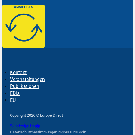
ANMELDEN
Kontakt
Veranstaltungen
Publikationen
EDIs
EU
Follow us on Facebook
Follow us on Instagram
Follow us on YouTube
Copyright 2026 © Europe Direct
Webdesign by qlp
Datenschutzbestimmungen
Impressum
Login