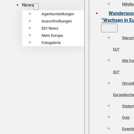
Mitgli
News
Wanderauss
Agenturmeldungen
“Wachsen in E
Ausschreibungen
EDI News
Mein Europa
Warum 
Fotogalerie
EU?
Wie fun
EU?
Chroni
Europäische
Statem
Quiz
Downl