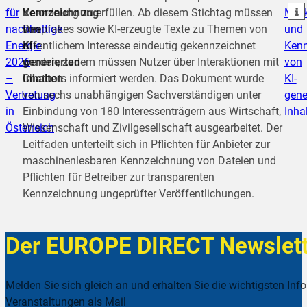
teilen
für
Kennzeichnung
Verordnung zu erfüllen. Ab diesem Stichtag müssen
Mark
nachhaltige
von
Deepfakes sowie KI-erzeugte Texte zu Themen von
und
Energie
KI-
öffentlichem Interesse eindeutig gekennzeichnet
Ken
2026
generierten
werden; zudem müssen Nutzer über Interaktionen mit
von
–
Inhalten
Chatbots informiert werden. Das Dokument wurde
KI-
Vertretung
von sechs unabhängigen Sachverständigen unter
gene
in
Einbindung von 180 Interessenträgern aus Wirtschaft,
Inha
Österreich
Wissenschaft und Zivilgesellschaft ausgearbeitet. Der
Leitfaden unterteilt sich in Pflichten für Anbieter zur
maschinenlesbaren Kennzeichnung von Dateien und
Pflichten für Betreiber zur transparenten
Kennzeichnung ungeprüfter Veröffentlichungen.
Der EUROPE DIRECT Newslett
Melden Sie sich gleich an und erhalten Sie die wichtigsten Inf
Veranstaltungen als Mail