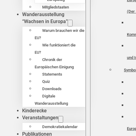
Mitgliedstaaten
(Der 
Wanderausstellung
“Wachsen in Europa”
Warum brauchen wir die
Komm
EU?
Wie funktioniert die
EU?
und I
Chronik der
Europäischen Einigung
Symbo
Statements
Quiz
Downloads
Digitale
Wanderausstellung
Kinderecke
Veranstaltungen
Demokratiekalendar
Euro
Publikationen