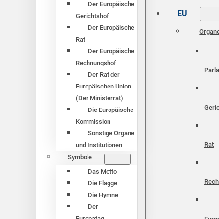
Der Europäische
EU
Gerichtshof
Der Europäische
Organ
Rat
Der Europäische
Rechnungshof
Parl
Der Rat der
Europäischen Union
(Der Ministerrat)
Geri
Die Europäische
Kommission
Sonstige Organe
Rat
und Institutionen
Symbole
Das Motto
Rech
Die Flagge
Die Hymne
Der
Europatag
Euro