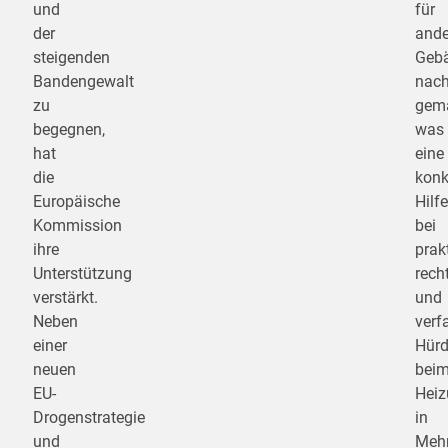
und
für
der
ande
steigenden
Geb
Bandengewalt
nach
zu
gema
begegnen,
was
hat
eine
die
konk
Europäische
Hilf
Kommission
bei
ihre
prak
Unterstützung
rech
verstärkt.
und
Neben
verf
einer
Hür
neuen
bei
EU-
Heiz
Drogenstrategie
in
und
Mehr