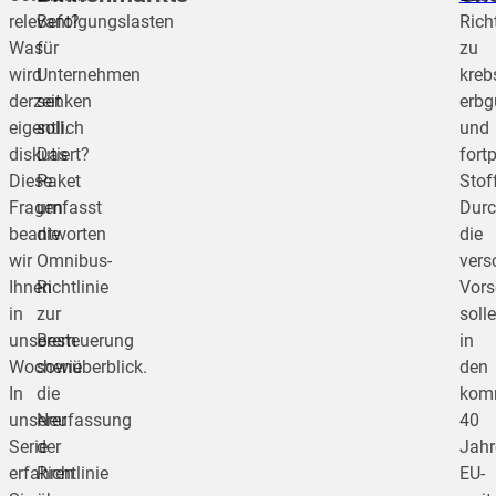
relevant?
Befolgungslasten
Richt
Was
für
zu
wird
Unternehmen
kreb
derzeit
senken
erbg
eigentlich
soll.
und
diskutiert?
Das
fort
Diese
Paket
Stof
Fragen
umfasst
Dur
beantworten
die
die
wir
Omnibus-
vers
Ihnen
Richtlinie
Vors
in
zur
soll
unserem
Besteuerung
in
Wochenüberblick.
sowie
den
In
die
kom
unserer
Neufassung
40
Serie
der
Jahr
erfahren
Richtlinie
EU-