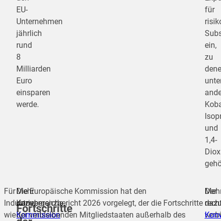
EU-
für
Unternehmen
risi
jährlich
Sub
rund
ein,
8
zu
Milliarden
den
Euro
unte
einsparen
and
werde.
Koba
Isop
und
1,4-
Dio
gehö
Für
Mehr
Die Europäische Kommission hat den
Der
Meh
Industriebereiche
dazu:
Konvergenzbericht 2026 vorgelegt, der die Fortschritte
recht
dazu
Fortschritte
wie
Kommission
der verbleibenden Mitgliedstaaten außerhalb des
verb
Konv