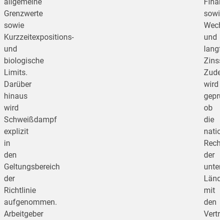
allgemeine
Fina
Grenzwerte
sowi
sowie
Wech
Kurzzeitexpositions-
und
und
langf
biologische
Zinss
Limits.
Zud
Darüber
wird
hinaus
gepr
wird
ob
Schweißdampf
die
explizit
nati
in
Rech
den
der
Geltungsbereich
unte
der
Länd
Richtlinie
mit
aufgenommen.
den
Arbeitgeber
Vert