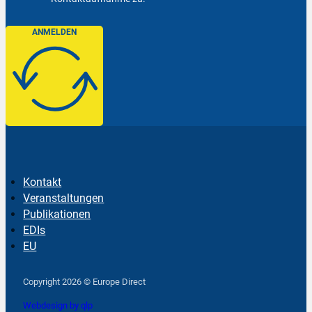
ANMELDEN
Kontakt
Veranstaltungen
Publikationen
EDIs
EU
Follow us on Facebook
Follow us on Instagram
Follow us on YouTube
Copyright 2026 © Europe Direct
Webdesign by qlp