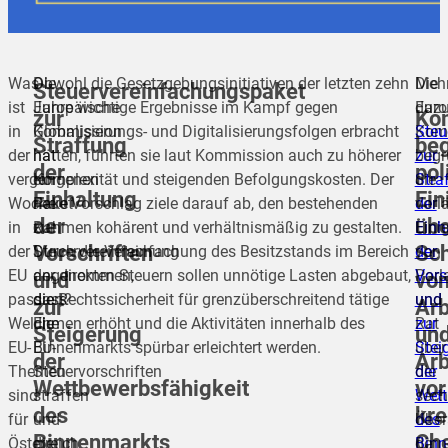
Was
Die
Obwohl die Gesetzgebungsinitiativen der letzten zehn
Meh
Die
Steuervereinfachungspaket
ist
Europäische
Jahre wichtige Ergebnisse im Kampf gegen
dazu
Euro
zur
Ko
in
Kommission
Globalisierungs- und Digitalisierungsfolgen erbracht
Steu
Kom
Straffung
be
der
hat
hätten, führten sie laut Kommission auch zu höherer
zur
begr
der
pol
vergangenen
ein
Komplexität und steigenden Befolgungskosten. Der
Stra
die
Einhaltung
Ein
Woche
Paket
neue Vorschlag ziele darauf ab, den bestehenden
der
vorl
der
übe
in
zur
Rahmen kohärent und verhältnismäßig zu gestalten.
Einh
Eini
Vorschriften
Sc
der
Steuervereinfachung
Durch die Vereinfachung des Besitzstands im Bereich
der
von
EU
angenommen,
der direkten Steuern sollen unnötige Lasten abgebaut,
Vors
Parl
und
vo
passiert?
dass
die Rechtssicherheit für grenzüberschreitend tätige
und
und
zur
Ar
Welche
die
Firmen erhöht und die Aktivitäten innerhalb des
zur
Rat
Steigerung
un
EU-
EU-
Binnenmarkts spürbar erleichtert werden.
Stei
über
der
Ar
Themen
Steuervorschriften
der
die
Wettbewerbsfähigkeit
vor
sind
straffen
Wett
sech
des
kr
für
und
des
Über
Binnenmarkts
Ch
Österreich
die
Binn
der