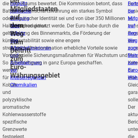
der
die
begrüßt
Euro-Raums bewertet. Die Kommission betont, dass
Beit
Forts
Mitgliedstaaten
Batterie-
politische
die Gemeinschaftswährung ein starkes Symbol
basi
der
auf
oder
Einigung
europäischer Identität sei und von über 350 Millionen
auf
Mitg
dem
Halbleiterproduktion
über
Menschen genutzt werde. Der Euro habe durch die
tran
auf
Weg
gelten
Schutz
Stärkung des Binnenmarkts, die Förderung der
Rege
dem
künftig
von
Preisstabilität sowie eine engere
den
Weg
zum
strengere
Arbeitnehmerinnen
Wirtschaftskoordination erhebliche Vorteile sowie
sog
zum
Beitritt
Vorgaben.
und
finanzielle Sicherungsmaßnahmen für Wachstum und
Maas
Beitr
zum
So
Arbeitnehmern
Beschäftigung in ganz Europa geschaffen.
Krite
zum
Euro-
werden
vor
die
Euro
Währungsgebiet
für
krebserregenden
eine
Währ
Kobalt
Chemikalien
Glei
und
gara
polyzyklische
solle
aromatische
Der
Kohlenwasserstoffe
aktu
spezifische
Beri
Grenzwerte
unte
festgelegt,
die