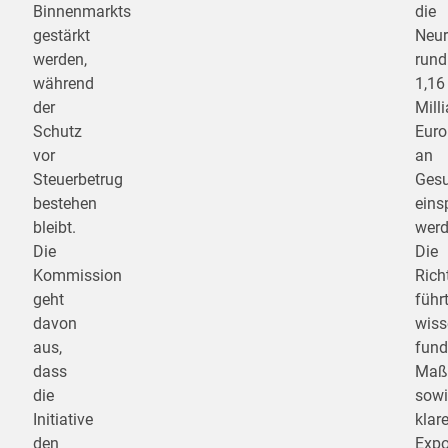
Binnenmarkts
die
gestärkt
Neur
werden,
rund
während
1,16
der
Mill
Schutz
Euro
vor
an
Steuerbetrug
Gesu
bestehen
eins
bleibt.
werd
Die
Die
Kommission
Richt
geht
führ
davon
wiss
aus,
fund
dass
Maß
die
sowi
Initiative
klar
den
Expo