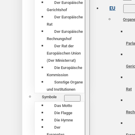
Der Europäische
EU
Gerichtshof
Der Europäische
Organ
Rat
Der Europäische
Rechnungshof
Parl
Der Rat der
Europäischen Union
(Der Ministerrat)
Geri
Die Europäische
Kommission
Sonstige Organe
Rat
und Institutionen
Symbole
Das Motto
Rech
Die Flagge
Die Hymne
Der
Europatag
Euro