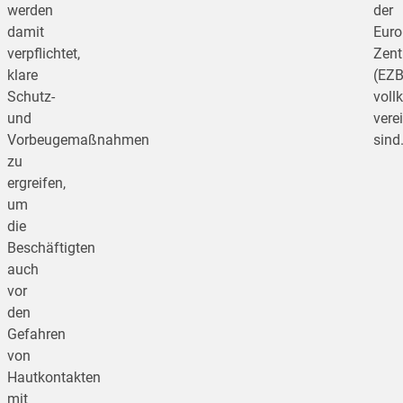
werden
der
damit
Euro
verpflichtet,
Zent
klare
(EZB
Schutz-
vol
und
vere
Vorbeugemaßnahmen
sind
zu
ergreifen,
um
die
Beschäftigten
auch
vor
den
Gefahren
von
Hautkontakten
mit