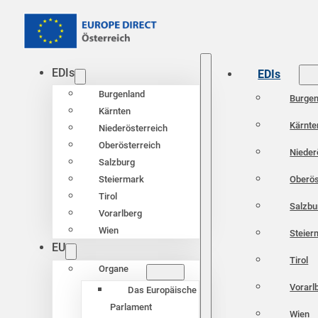
EDIs
EDIs
Burgenland
Burgen
Kärnten
Kärnte
Niederösterreich
Oberösterreich
Nieder
Salzburg
Oberös
Steiermark
Tirol
Salzbu
Vorarlberg
Wien
Steier
EU
Tirol
Organe
Vorarl
Das Europäische
Parlament
Wien