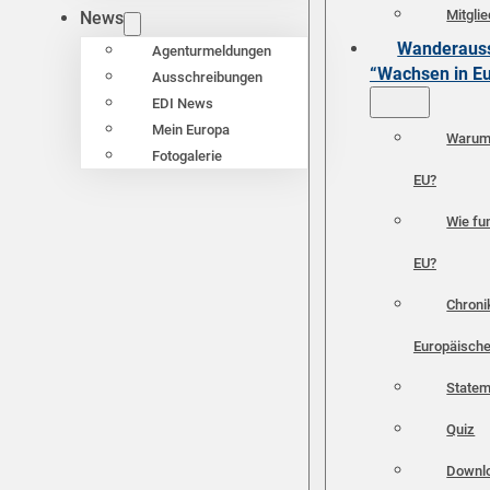
Mitgli
News
Wanderauss
Agenturmeldungen
“Wachsen in E
Ausschreibungen
EDI News
Mein Europa
Warum 
Fotogalerie
EU?
Wie fun
EU?
Chroni
Europäische
Statem
Quiz
Downl