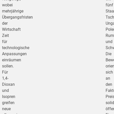
wobei
fünf
mehrjährige
Staa
Übergangsfristen
Tsch
der
Unga
Wirtschaft
Pole
Zeit
Rum
für
und
technologische
Sch
Anpassungen
Die
einräumen
Bewe
sollen.
orien
Für
sich
1,4-
an
Dioxan
den
und
Fakt
Isopren
Preis
greifen
soli
neue
öffe