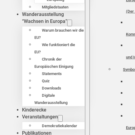
Mitgliedstaaten
(Der 
Wanderausstellung
“Wachsen in Europa”
Warum brauchen wir die
Komm
EU?
Wie funktioniert die
EU?
und I
Chronik der
Europäischen Einigung
Symbo
Statements
Quiz
Downloads
Digitale
Wanderausstellung
Kinderecke
Veranstaltungen
Demokratiekalendar
Euro
Publikationen