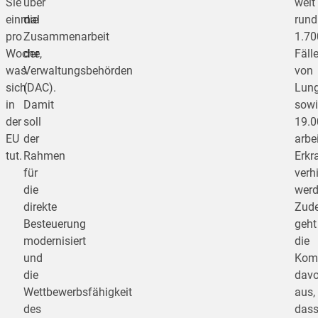
Sie
über
weit
einmal
die
rund
pro
Zusammenarbeit
1.70
Woche,
der
Fäll
was
Verwaltungsbehörden
von
sich
(DAC).
Lung
in
Damit
sowi
der
soll
19.0
EU
der
arbe
tut.
Rahmen
Erkr
für
verh
die
werd
direkte
Zud
Besteuerung
geht
modernisiert
die
und
Kom
die
dav
Wettbewerbsfähigkeit
aus,
des
das