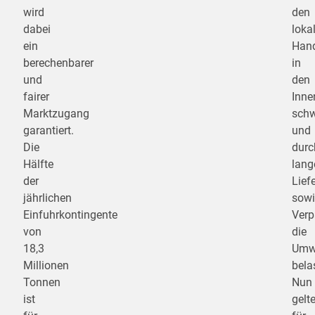
wird
den
dabei
loka
ein
Han
berechenbarer
in
und
den
fairer
Inne
Marktzugang
sch
garantiert.
und
Die
durc
Hälfte
lang
der
Lief
jährlichen
sowi
Einfuhrkontingente
Verp
von
die
18,3
Umw
Millionen
bela
Tonnen
Nun
ist
gelt