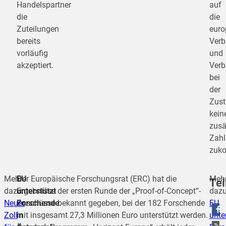
Handelspartner
auf
die
die
Zuteilungen
euro
bereits
Verb
vorläufig
und
akzeptiert.
Verb
bei
der
Zust
kein
zusä
Zah
zuk
Mehr
EU
Der Europäische Forschungsrat (ERC) hat die
Meh
Tei
dazu:
unterstützt
Ergebnisse der ersten Runde der „Proof-of-Concept“-
dazu
Neuer
Forschende
Zuschüsse bekannt gegeben, bei der 182 Forschende
EU
Zoll
in
mit insgesamt 27,3 Millionen Euro unterstützt werden.
unte
teilen