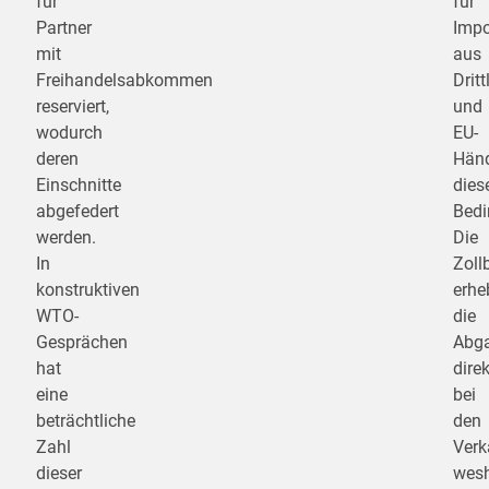
für
für
Partner
Impo
mit
aus
Freihandelsabkommen
Drit
reserviert,
und
wodurch
EU-
deren
Händ
Einschnitte
dies
abgefedert
Bedi
werden.
Die
In
Zoll
konstruktiven
erhe
WTO-
die
Gesprächen
Abg
hat
direk
eine
bei
beträchtliche
den
Zahl
Verk
dieser
wes