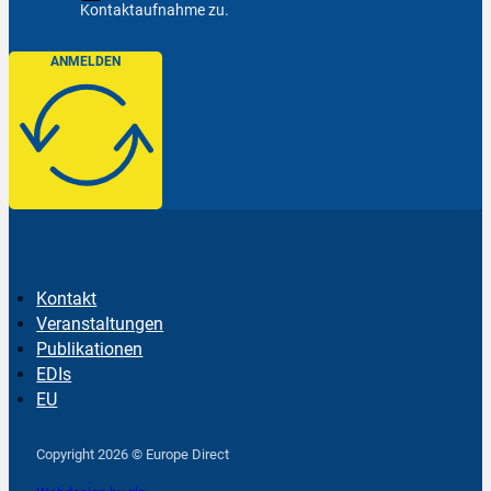
Kontaktaufnahme zu.
ANMELDEN
Kontakt
Veranstaltungen
Publikationen
EDIs
EU
Follow us on Facebook
Follow us on Instagram
Follow us on YouTube
Copyright 2026 © Europe Direct