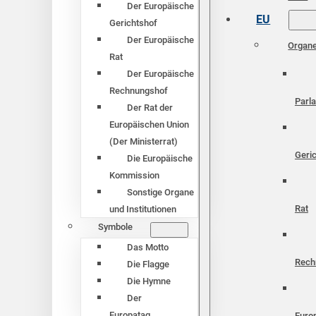
Der Europäische
EU
Gerichtshof
Der Europäische
Organ
Rat
Der Europäische
Rechnungshof
Parl
Der Rat der
Europäischen Union
(Der Ministerrat)
Geri
Die Europäische
Kommission
Sonstige Organe
Rat
und Institutionen
Symbole
Das Motto
Rech
Die Flagge
Die Hymne
Der
Europatag
Euro