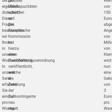
derzeit
globaler
Wert
eigentlich
Überkapazitäten
von
diskutiert?
schützen
150
Diese
soll.
Euro
Fragen
Die
abge
beantworten
Europäische
Ange
wir
Kommission
von
Ihnen
hat
Mill
in
hierzu
von
unserem
eine
Klei
Wochenüberblick.
Durchführungsverordnung
wird
In
veröffentlicht,
nun
unserer
welche
eine
Serie
die
Geb
erfahren
Zuteilung
von
Sie
der
3
einmal
Zollkontingente
Euro
pro
neu
pro
Woche,
regelt.
Ware