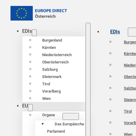
EDIs
EDIs
Burgenland
Burgen
Kärnten
Kärnte
Niederösterreich
Oberösterreich
Nieder
Salzburg
Oberös
Steiermark
Tirol
Salzbu
Vorarlberg
Wien
Steier
EU
Tirol
Organe
Vorarl
Das Europäische
Parlament
Wien