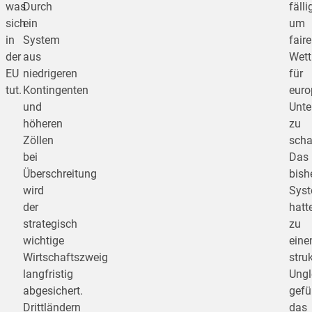
was
Durch
fälli
sich
ein
um
in
System
faire
der
aus
Wett
EU
niedrigeren
für
tut.
Kontingenten
euro
und
Unt
höheren
zu
Zöllen
scha
bei
Das
Überschreitung
bish
wird
Sys
der
hatt
strategisch
zu
wichtige
ein
Wirtschaftszweig
stru
langfristig
Ungl
abgesichert.
gefü
Drittländern
das