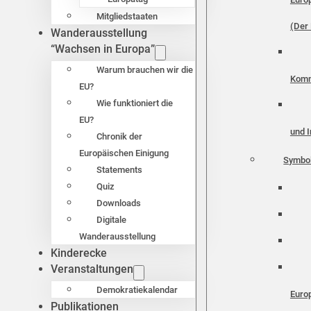
Mitgliedstaaten
(Der 
Wanderausstellung
“Wachsen in Europa”
Warum brauchen wir die
Komm
EU?
Wie funktioniert die
EU?
und I
Chronik der
Europäischen Einigung
Symbo
Statements
Quiz
Downloads
Digitale
Wanderausstellung
Kinderecke
Veranstaltungen
Demokratiekalendar
Euro
Publikationen