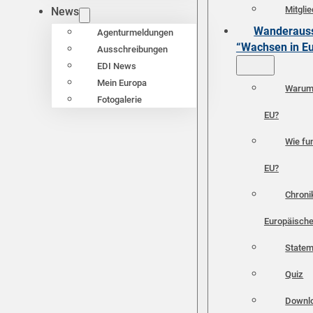
Mitgli
News
Wanderauss
Agenturmeldungen
“Wachsen in E
Ausschreibungen
EDI News
Mein Europa
Warum 
Fotogalerie
EU?
Wie fun
EU?
Chroni
Europäische
Statem
Quiz
Downl