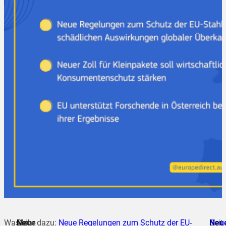
Was
Neue
Seit
Mehr dazu:
Neue Regelungen zum Schutz der EU-
Neu
Seit