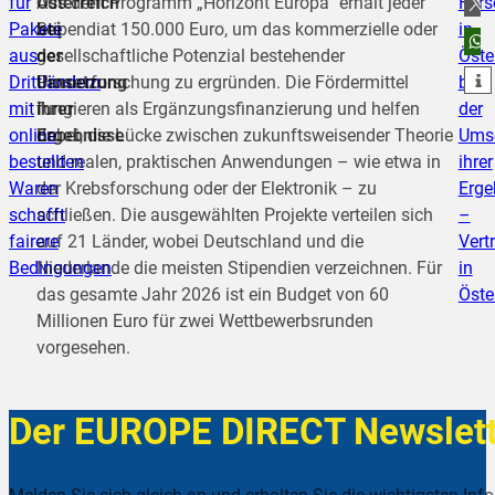
für
Österreich
Aus dem Programm „Horizont Europa“ erhält jeder
Fors
Pakete
bei
Stipendiat 150.000 Euro, um das kommerzielle oder
in
teilen
aus
der
gesellschaftliche Potenzial bestehender
Öste
teilen
Drittländern
Umsetzung
Pionierforschung zu ergründen. Die Fördermittel
bei
mit
ihrer
fungieren als Ergänzungsfinanzierung und helfen
der
online
Ergebnisse
dabei, die Lücke zwischen zukunftsweisender Theorie
Ums
bestellten
und realen, praktischen Anwendungen – wie etwa in
ihrer
Waren
der Krebsforschung oder der Elektronik – zu
Erge
schafft
schließen. Die ausgewählten Projekte verteilen sich
–
fairere
auf 21 Länder, wobei Deutschland und die
Vert
Bedingungen
Niederlande die meisten Stipendien verzeichnen. Für
in
das gesamte Jahr 2026 ist ein Budget von 60
Öste
Millionen Euro für zwei Wettbewerbsrunden
vorgesehen.
Der EUROPE DIRECT Newslett