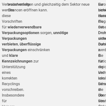
Verbraucherseite
weiterverfolgen und gleichzeitig dem Sektor neue
Euro
sie
werden
Chancen eröffnen kann.
bere
siche
diese
Hund
das
Vorschriften
Flug
die
für
wiederverwendbare
mit
Gese
Verpackungsoptionen
sorgen,
unnötige
Dro
Dro
Verpackungen
sich
unter
verbieten
,
überflüssige
durc
Dah
Verpackungen
einschränken
z.
wer
und
klare
B.
die
Kennzeichnungen
zur
für
nati
Unterstützung
die
regi
eines
Ver
und
korrekten
von
loka
Recyclings
Infra
Geme
vorschreiben.
die
in
Insbesondere
Übe
der
für
von
Stra