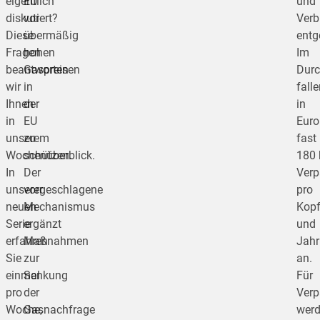
eigentlich
EU
und
diskutiert?
vor
Verb
Diese
übermäßig
entg
Fragen
hohen
Im
beantworten
Gaspreisen
Durc
wir
in
fall
Ihnen
der
in
in
EU
Eur
unserem
zu
fast
Wochenüberblick.
schützen.
180 
In
Der
Verp
unserer
vorgeschlagene
pro
neuen
Mechanismus
Kop
Serie
ergänzt
und
erfahren
Maßnahmen
Jahr
Sie
zur
an.
einmal
Senkung
Für
pro
der
Verp
Woche,
Gasnachfrage
wer