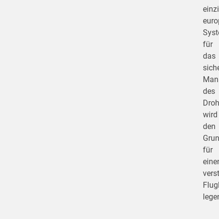
einz
euro
Sys
für
das
sich
Man
des
Droh
wird
den
Grun
für
eine
vers
Flug
lege