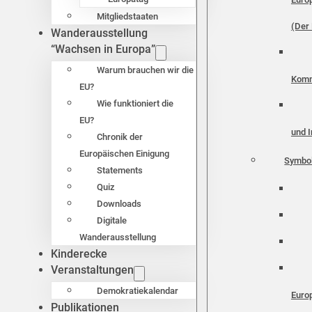
Mitgliedstaaten
(Der 
Wanderausstellung
“Wachsen in Europa”
Warum brauchen wir die
Komm
EU?
Wie funktioniert die
EU?
und I
Chronik der
Europäischen Einigung
Symbo
Statements
Quiz
Downloads
Digitale
Wanderausstellung
Kinderecke
Veranstaltungen
Demokratiekalendar
Euro
Publikationen