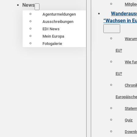
Mitgli
News
Wanderauss
Agenturmeldungen
“Wachsen in E
Ausschreibungen
EDI News
Mein Europa
Warum 
Fotogalerie
EU?
Wie fun
EU?
Chroni
Europäische
Statem
Quiz
Downl