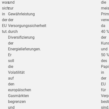
was
und
die
sich
zur
meis
in
Gewährleistung
Prim
der
der
verw
EU
Versorgungssicherheit
da
tut.
durch
40 
Diversifizierung
der
der
Kuns
Energielieferungen.
und
Er
50 
soll
des
die
Papi
Volatilität
in
auf
der
den
EU
europäischen
für
Gasmärkten
Verp
begrenzen
bes
und
sind