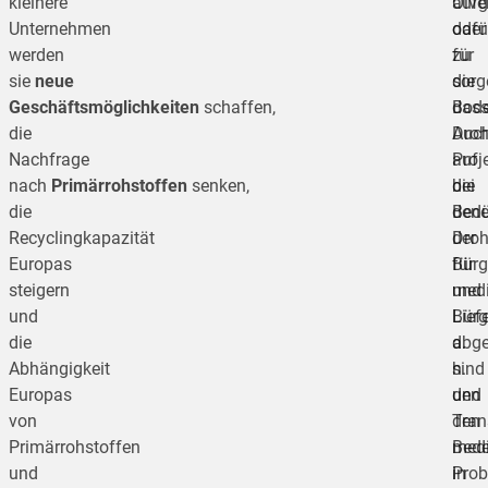
kleinere
Ölve
aufg
Unternehmen
oder
dafü
werden
für
zu
sie
neue
die
sorg
Geschäftsmöglichkeiten
schaffen,
Bode
das
die
Auc
Droh
Nachfrage
Proje
auf
nach
Primärrohstoffen
senken,
bei
die
die
den
Bedü
Recyclingkapazität
Dro
der
Europas
für
Bürg
steigern
medi
und
und
Lief
Bürg
die
d.
abg
Abhängigkeit
h.
sind
Europas
den
und
von
Tran
den
Primärrohstoffen
medi
Bed
und
Prob
in