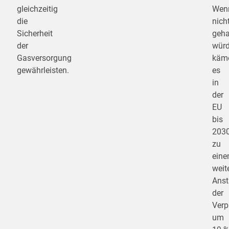
gleichzeitig
Wen
die
nich
Sicherheit
geha
der
würd
Gasversorgung
käm
gewährleisten.
es
in
der
EU
bis
203
zu
ein
weit
Anst
der
Verp
um