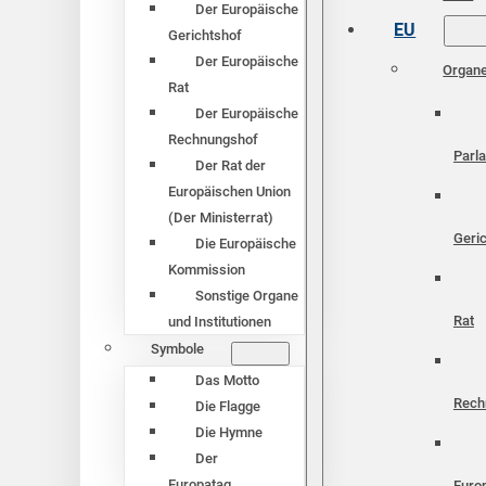
Der Europäische
EU
Gerichtshof
Der Europäische
Organ
Rat
Der Europäische
Rechnungshof
Parl
Der Rat der
Europäischen Union
(Der Ministerrat)
Geri
Die Europäische
Kommission
Sonstige Organe
Rat
und Institutionen
Symbole
Das Motto
Rech
Die Flagge
Die Hymne
Der
Europatag
Euro