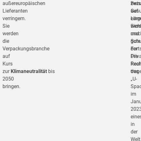
außereuropäischen
zwis
Bez
Lieferanten
Gesu
auf
verringern.
eing
Lärm
Sie
werd
Sich
werden
mac
und
die
gute
Schu
Verpackungsbranche
Forts
der
auf
Die
Priv
Kurs
Real
Rec
zur
Klimaneutralität
bis
des
trag
2050
„U-
bringen.
Spac
im
Janu
2023
eine
in
der
Welt