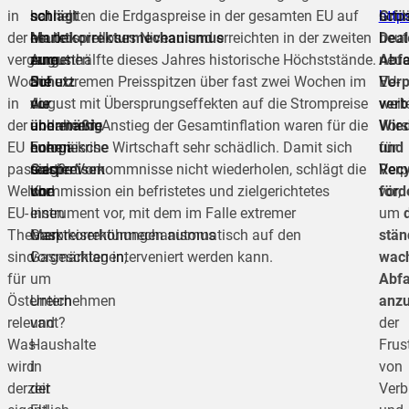
in
schlägt
hat
schnellten die Erdgaspreise in der gesamten EU auf
http
Grü
schl
der
Marktkorrekturmechanismus
heute
ein beispielloses Niveau und erreichten in der zweiten
Deal
heut
vergangenen
zum
erneut
Augusthälfte dieses Jahres historische Höchststände.
Abfa
neu
Woche
Schutz
auf
Die extremen Preisspitzen über fast zwei Wochen im
Ver
EU-
in
vor
die
August mit Übersprungseffekten auf die Strompreise
verb
weit
der
übermäßig
anhaltende
und einem Anstieg der Gesamtinflation waren für die
Wie
Vors
EU
hohen
Energiekrise
europäische Wirtschaft sehr schädlich. Damit sich
und
für
passiert?
Gaspreisen
reagiert
solche Vorkommnisse nicht wiederholen, schlägt die
Recy
Ver
Welche
vor
und
Kommission ein befristetes und zielgerichtetes
förd
vor,
EU-
einen
Instrument vor, mit dem im Falle extremer
um
Themen
Marktkorrekturmechanismus
Gaspreiserhöhungen automatisch auf den
stän
sind
vorgeschlagen,
Gasmärkten interveniert werden kann.
wac
für
um
Abfa
Österreich
Unternehmen
anz
relevant?
und
der
Was
Haushalte
Frus
wird
in
von
derzeit
der
Verb