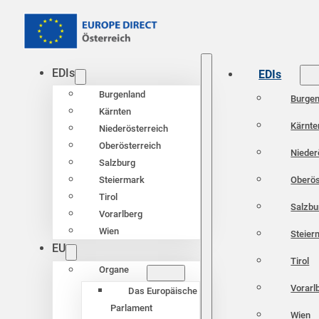
EDIs
EDIs
Burgenland
Burgen
Kärnten
Kärnte
Niederösterreich
Oberösterreich
Nieder
Salzburg
Oberös
Steiermark
Tirol
Salzbu
Vorarlberg
Wien
Steier
EU
Tirol
Organe
Vorarl
Das Europäische
Parlament
Wien