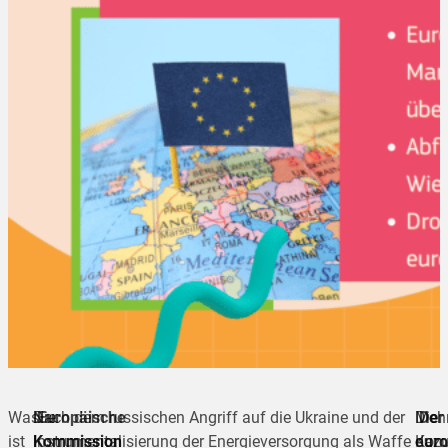
Was
Die
Nach dem russischen Angriff auf die Ukraine und der
Europäische
Meh
Die
Der
ist
Kommission
Kommission
Instrumentalisierung der Energieversorgung als Waffe
dazu
euro
Kom