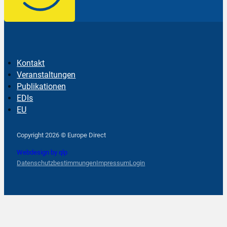
Kontakt
Veranstaltungen
Publikationen
EDIs
EU
Follow us on Facebook
Follow us on Instagram
Follow us on YouTube
Copyright 2026 © Europe Direct
Webdesign by qlp
Datenschutzbestimmungen
Impressum
Login