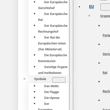
Der Europäische
EU
Gerichtshof
Der Europäische
Organ
Rat
Der Europäische
Rechnungshof
Parl
Der Rat der
Europäischen Union
(Der Ministerrat)
Geri
Die Europäische
Kommission
Sonstige Organe
Rat
und Institutionen
Symbole
Das Motto
Rech
Die Flagge
Die Hymne
Der
Europatag
Euro