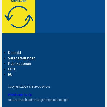
ANMELDEN
Kontakt
Veranstaltungen
Publikationen
EDIs
EU
Follow us on Facebook
Follow us on Instagram
Follow us on YouTube
Copyright 2026 © Europe Direct
Webdesign by qlp
Datenschutzbestimmungen
Impressum
Login