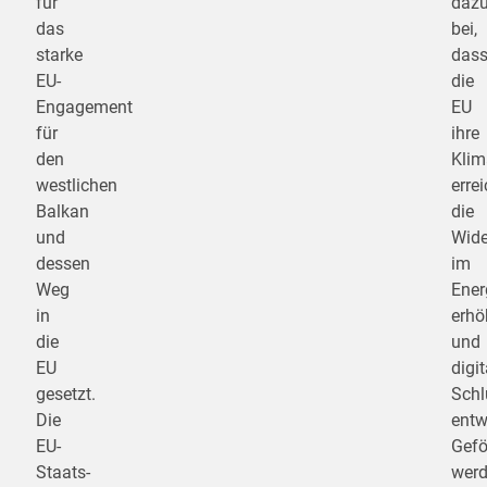
für
daz
das
bei,
starke
das
EU-
die
Engagement
EU
für
ihre
den
Klim
westlichen
errei
Balkan
die
und
Wide
dessen
im
Weg
Ener
in
erhö
die
und
EU
digit
gesetzt.
Schl
Die
entw
EU-
Gefö
Staats-
wer