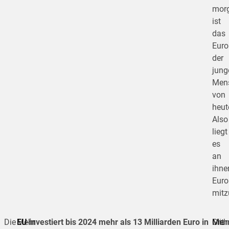
mor
ist
das
Euro
der
jung
Men
von
heut
Also
liegt
es
an
ihne
Euro
mitz
Die
EU-
Mehr
EU investiert bis 2024 mehr als 13 Milliarden Euro in
Mit
Grun
Meh