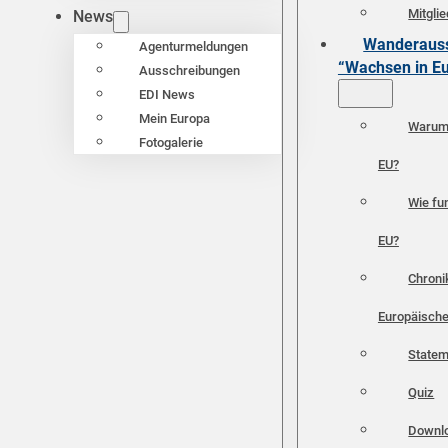
Mitgli
News
Wanderauss
Agenturmeldungen
“Wachsen in E
Ausschreibungen
EDI News
Mein Europa
Warum 
Fotogalerie
EU?
Wie fun
EU?
Chroni
Europäische
Statem
Quiz
Downl