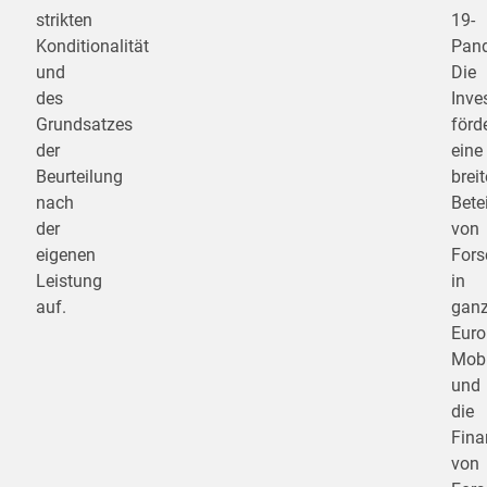
strikten
19-
Konditionalität
Pand
und
Die
des
Inve
Grundsatzes
förd
der
eine
Beurteilung
breit
nach
Bete
der
von
eigenen
Fors
Leistung
in
auf.
gan
Euro
Mobi
und
die
Fina
von