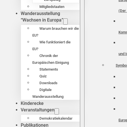
Mitgliedstaaten
(Der 
Wanderausstellung
“Wachsen in Europa”
Warum brauchen wir die
Komm
EU?
Wie funktioniert die
EU?
und I
Chronik der
Europäischen Einigung
Symbo
Statements
Quiz
Downloads
Digitale
Wanderausstellung
Kinderecke
Veranstaltungen
Demokratiekalendar
Euro
Publikationen