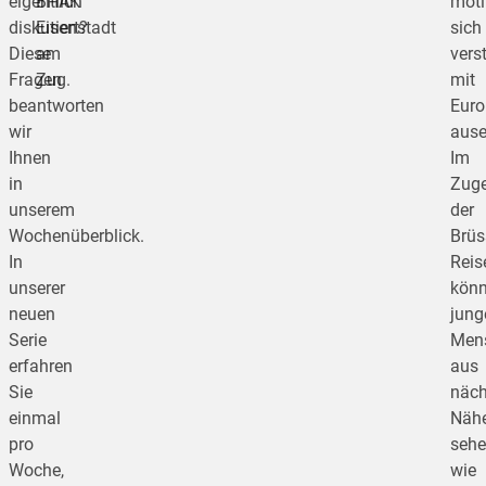
eigentlich
BHAK
moti
diskutiert?
Eisenstadt
sich
Diese
am
vers
Fragen
Zug.
mit
beantworten
Euro
wir
ause
Ihnen
Im
in
Zug
unserem
der
Wochenüberblick.
Brüs
In
Reis
unserer
kön
neuen
jung
Serie
Men
erfahren
aus
Sie
näch
einmal
Näh
pro
sehe
Woche,
wie