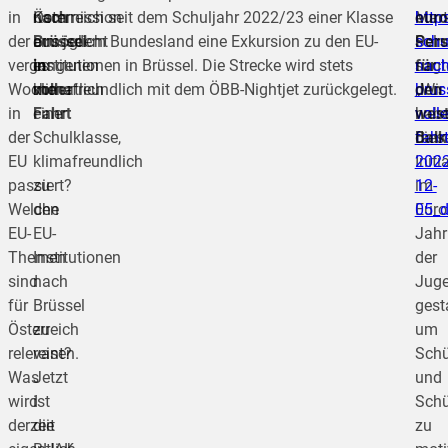
in
nach
Kommission
Österreich seit dem Schuljahr 2022/23 einer Klasse
Mart
http
euro
der
Brüssel
ermöglicht
aus jedem Bundesland eine Exkursion zu den EU-
Selm
schu
Pers
vergangenen
in
es
Institutionen in Brüssel. Die Strecke wird stets
sagt
nach
für
Woche
voller
monatlich
klimafreundlich mit dem ÖBB-Nightjet zurückgelegt.
„Wir
brus
den
in
Fahrt
einer
hab
volle
west
der
Schulklasse,
dies
fahrt
Bal
EU
klimafreundlich
Initi
2022
passiert?
zu
im
12-
Welche
den
Euro
05_
EU-
EU-
Jahr
Themen
Institutionen
der
sind
nach
Jug
für
Brüssel
gesta
Österreich
zu
um
relevant?
reisen.
Schü
Was
Jetzt
und
wird
ist
Schü
derzeit
die
zu