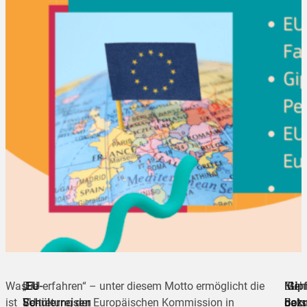
Was
Die
„EU erfahren“ – unter diesem Motto ermöglicht die
EU-
EU-
Meh
Gipf
ist
Schülerreisen
EU-
Vertretung der Europäischen Kommission in
Bots
dazu
bekr