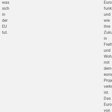
was
Euro
sich
funk
in
und
der
wie
EU
ihre
tut.
Zuku
in
Freih
und
Woh
mit
dem
euro
Proj
verk
ist.
Das
Euro
von