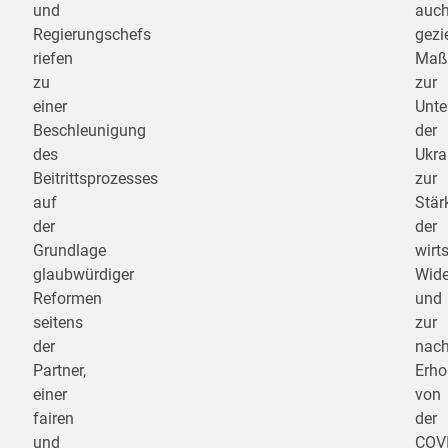
und
auc
Regierungschefs
gezi
riefen
Maß
zu
zur
einer
Unte
Beschleunigung
der
des
Ukra
Beitrittsprozesses
zur
auf
Stär
der
der
Grundlage
wirt
glaubwürdiger
Wide
Reformen
und
seitens
zur
der
nach
Partner,
Erho
einer
von
fairen
der
und
COVI