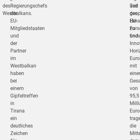
des
Regierungschefs
und
Teil
Westbalkans.
der
geop
des
EU-
Hera
EU-
Mitgliedstaaten
zu
Fors
und
find
und
der
Inno
Partner
Hori
im
Euro
Westbalkan
mit
haben
ein
bei
Ges
einem
von
Gipfeltreffen
95,5
in
Mill
Tirana
Euro
ein
trag
deutliches
die
Zeichen
Mitte