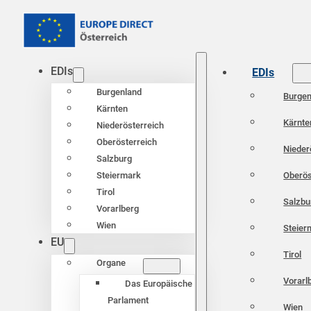
EDIs
EDIs
Burgenland
Burgen
Kärnten
Kärnte
Niederösterreich
Oberösterreich
Nieder
Salzburg
Oberös
Steiermark
Tirol
Salzbu
Vorarlberg
Wien
Steier
EU
Tirol
Organe
Vorarl
Das Europäische
Parlament
Wien