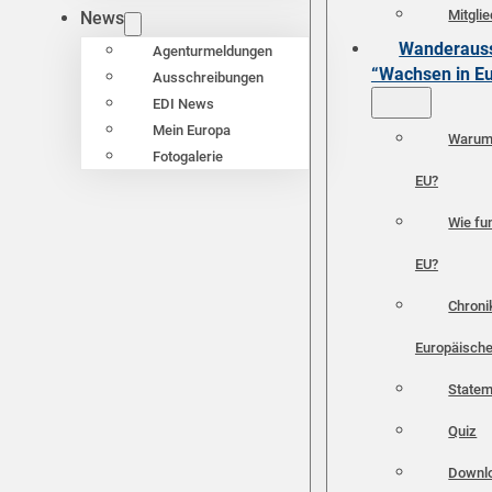
Mitgli
News
Wanderauss
Agenturmeldungen
“Wachsen in E
Ausschreibungen
EDI News
Mein Europa
Warum 
Fotogalerie
EU?
Wie fun
EU?
Chroni
Europäische
Statem
Quiz
Downl