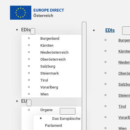
EDIs
EDIs
Burgenland
Burgen
Kärnten
Kärnte
Niederösterreich
Oberösterreich
Nieder
Salzburg
Oberös
Steiermark
Tirol
Salzbu
Vorarlberg
Wien
Steier
EU
Tirol
Organe
Vorarl
Das Europäische
Parlament
Wien