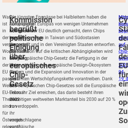
Was
Die
Die jüngsten Engpässe bei Halbleitern haben die
Meh
http
Kommission
Cy
ist
Europäische
Abhängigkeit Europas von wenigen Unternehmen
daz
komm
begrüßt
St
in
Kommission
außerhalb der EU deutlich gemacht, denn Chips
begr
politische
de
der
begrüßt
werden vor allem in Taiwan und Südostasien
eini
vergangenen
die
hergestellt und in den Vereinigten Staaten entworfen.
auf-
Einigung
Fä
Woche
politische
Als Reaktion auf die kritischen Abhängigkeiten wird
chip
über
de
in
Einigung
das europäische Chip-Gesetz die Fertigung in der
gese
europäisches
EU
der
über
Union stärken, das europäische Design-Ökosystem
2023
EU
das
fördern und die Expansion und Innovation in der
04-
Chip-
fü
passiert?
am
gesamten Wertschöpfungskette vorantreiben. Dank
19_
Gesetz
ei
Welche
8.
des europäischen Chip-Gesetzes soll die Europäische
wi
EU-
Februar
Union ihr Ziel erreichen, das darin besteht ihren
Themen
2022
derzeitigen weltweiten Marktanteil bis 2030 auf 20 %
op
sind
von
zu verdoppeln.
Zu
für
ihr
So
Österreich
vorgeschlagene
relevant?
europäische