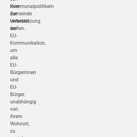
ihrer
Kommunalpolitikern
Gemeinde
zur
vertreten
Unterstützung
wollen.
der
EU-
Kommunikation,
um
alle
EU-
Bürgerinnen
und
EU-
Bürger,
unabhängig
von
ihrem
Wohnort,
zu