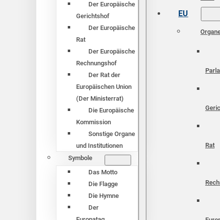
Der Europäische
EU
Gerichtshof
Der Europäische
Organ
Rat
Der Europäische
Rechnungshof
Parl
Der Rat der
Europäischen Union
(Der Ministerrat)
Geri
Die Europäische
Kommission
Sonstige Organe
Rat
und Institutionen
Symbole
Das Motto
Rech
Die Flagge
Die Hymne
Der
Europatag
Euro