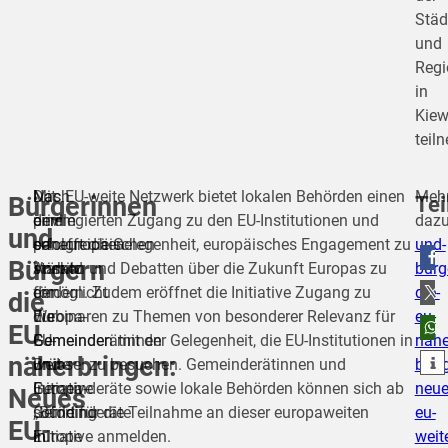
Städ
und
Regi
in
Kie
teil
Nach
Mit
Das EU-weite Netzwerk bietet lokalen Behörden einen
Meh
Tei
Bürgerinnen
dem
einem
privilegierten Zugang zu den EU-Institutionen und
daz
und
erfolgreichen
paneuropäischen
schafft die Gelegenheit, europäisches Engagement zu
und-
Bürgern
Vorbild
Ansatz
stärken und Debatten über die Zukunft Europas zu
burg
teilen
der
ermöglicht
fördern. Zudem eröffnet die Initiative Zugang zu
die-
die
Europa-
die
Webinaren zu Themen von besonderer Relevanz für
eu-
teilen
EU
Gemeinderätinnen
EU-
Gemeinden mit der Gelegenheit, die EU-Institutionen in
nahe
näherbringen:
teilen
und
weite
Brüssel zu besuchen. Gemeinderätinnen und
brin
Europa-
Initiative
Gemeinderäte sowie lokale Behörden können sich ab
neue
Neues
Gemeinderäte
„Building
sofort für die Teilnahme an dieser europaweiten
eu-
EU-
in
Europe
Initiative anmelden.
weit