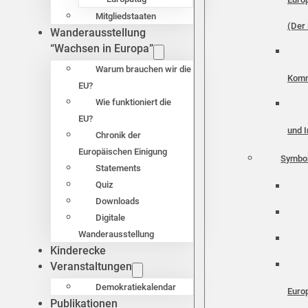
Mitgliedstaaten
(Der 
Wanderausstellung
“Wachsen in Europa”
Warum brauchen wir die
Komm
EU?
Wie funktioniert die
EU?
und I
Chronik der
Europäischen Einigung
Symbo
Statements
Quiz
Downloads
Digitale
Wanderausstellung
Kinderecke
Veranstaltungen
Demokratiekalendar
Euro
Publikationen