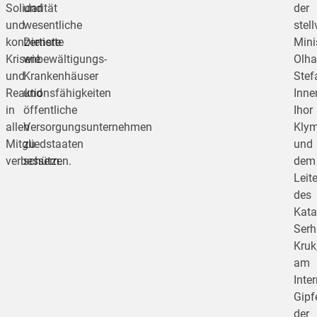
Solidarität
und
der
und
wesentliche
stel
konzertierte
Dienste
Mini
Krisenbewältigungs-
wie
Olha
und
Krankenhäuser
Stef
Reaktionsfähigkeiten
und
Inne
in
öffentliche
Ihor
allen
Versorgungsunternehmen
Kly
Mitgliedstaaten
zu
und
verbessern.
schützen.
dem
Leite
des
Kata
Serh
Kruk
am
Inte
Gipf
der