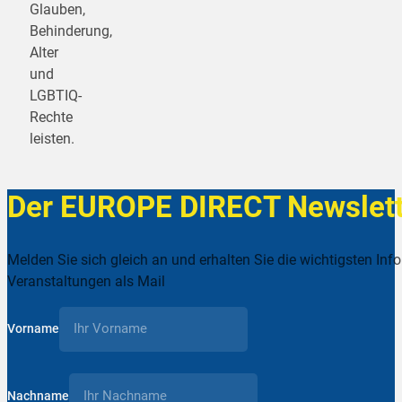
Glauben,
Behinderung,
Alter
und
LGBTIQ-
Rechte
leisten.
Der EUROPE DIRECT Newslett
Melden Sie sich gleich an und erhalten Sie die wichtigsten Inf
Veranstaltungen als Mail
Vorname
Nachname