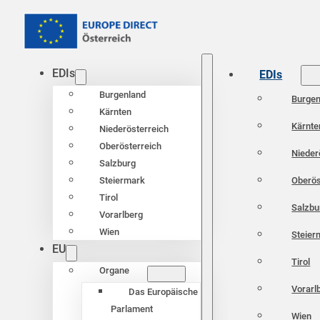
EDIs
EDIs
Burgenland
Burgen
Kärnten
Kärnte
Niederösterreich
Oberösterreich
Nieder
Salzburg
Oberös
Steiermark
Tirol
Salzbu
Vorarlberg
Wien
Steier
EU
Tirol
Organe
Vorarl
Das Europäische
Parlament
Wien