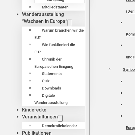
Mitgliedstaaten
(Der 
Wanderausstellung
“Wachsen in Europa”
Warum brauchen wir die
Komm
EU?
Wie funktioniert die
EU?
und I
Chronik der
Europäischen Einigung
Symbo
Statements
Quiz
Downloads
Digitale
Wanderausstellung
Kinderecke
Veranstaltungen
Demokratiekalendar
Euro
Publikationen