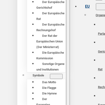
Der Europäische
EU
Gerichtshof
Der Europäische
Organ
Rat
Der Europäische
Rechnungshof
Parl
Der Rat der
Europäischen Union
(Der Ministerrat)
Geri
Die Europäische
Kommission
Sonstige Organe
Rat
und Institutionen
Symbole
Das Motto
Rech
Die Flagge
Die Hymne
Der
Europatag
Euro