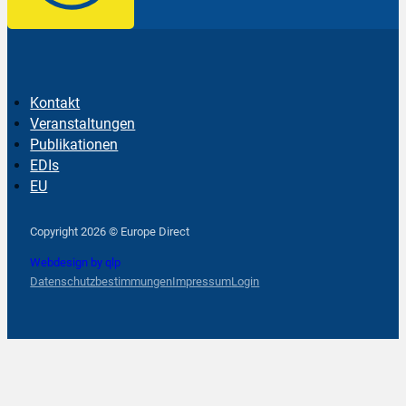
Kontakt
Veranstaltungen
Publikationen
EDIs
EU
Follow us on Facebook
Follow us on Instagram
Follow us on YouTube
Copyright 2026 © Europe Direct
Webdesign by qlp
Datenschutzbestimmungen
Impressum
Login