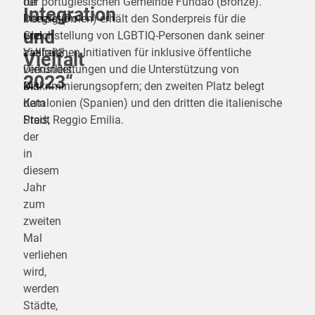
für
der portugiesischen Gemeinde Fundão (Bronze).
Integration
Integration
Danzig (Polen) erhält den Sonderpreis für die
und
und
Gleichstellung von LGBTIQ-Personen dank seiner
Vielfalt“
zahlreichen Initiativen für inklusive öffentliche
Vielfalt
verkündet.
Dienstleistungen und die Unterstützung von
2023“
Mit
Diskriminierungsopfern; den zweiten Platz belegt
dem
Katalonien (Spanien) und den dritten die italienische
Preis,
Stadt Reggio Emilia.
der
in
diesem
Jahr
zum
zweiten
Mal
verliehen
wird,
werden
Städte,