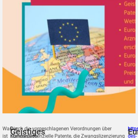
Was
Die
Durch die vorgeschlagenen Verordnungen über
http
http
Geistiges
Eu
ist
Kommission
standardessenzielle Patente, die Zwangslizenzierung
des-