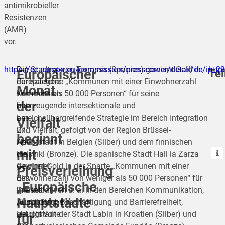
antimikrobieller
Resistenzen
(AMR)
vor.
https://ec.europa.eu/commission/presscorner/detail/de/ip_2
Die
Der Stadtrat von Terrassa (Spanien) gewinnt Gold in
http
Tei
Europäischer
Europäische
der Kategorie „Kommunen mit einer Einwohnerzahl
Monat
Kommission
von mehr als 50 000 Personen“ für seine
der
hat
überzeugende intersektionale und
teilen
am
bereichsübergreifende Strategie im Bereich Integration
Vielfalt
27.
und Vielfalt, gefolgt von der Region Brüssel-
teilen
beginnt
April
Hauptstadt in Belgien (Silber) und dem finnischen
mit
teilen
die
Helsinki (Bronze). Die spanische Stadt Hall la Zarza
Gewinner
gewinnt Gold in der Sparte „Kommunen mit einer
Preisverleihung
des
Einwohnerzahl von weniger als 50 000 Personen“ für
„Europäische
Preises
ihre Initiativen u. a. in den Bereichen Kommunikation,
Hauptstädte
„Europäische
Ausbildung, Beschäftigung und Barrierefreiheit,
Hauptstädte
gefolgt von der Stadt Labin in Kroatien (Silber) und
für