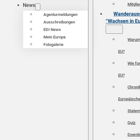
Mitgli
News
Wanderauss
Agenturmeldungen
“Wachsen in E
Ausschreibungen
EDI News
Mein Europa
Warum 
Fotogalerie
EU?
Wie fun
EU?
Chroni
Europäische
Statem
Quiz
Downl