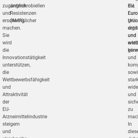
zugänglich
antimikrobiellen
die
EU,
und
Resistenzen
Euro
Eur
erschwinglicher
(AMR).
Unio
grün
machen.
entd
digit
Sie
und
und
wird
erle
wett
die
könn
gere
Innovationstätigkeit
und
unterstützen,
kom
die
sowi
Wettbewerbsfähigkeit
stark
und
wide
Attraktivität
und
der
sich
EU-
zu
Arzneimittelindustrie
mac
steigern
In
und
die