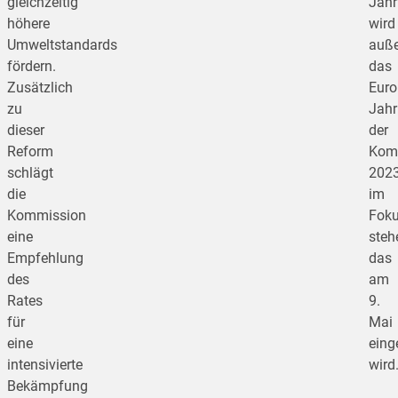
gleichzeitig
Jahr
höhere
wird
Umweltstandards
auß
fördern.
das
Zusätzlich
Euro
zu
Jahr
dieser
der
Reform
Kom
schlägt
202
die
im
Kommission
Fok
eine
steh
Empfehlung
das
des
am
Rates
9.
für
Mai
eine
eing
intensivierte
wird
Bekämpfung