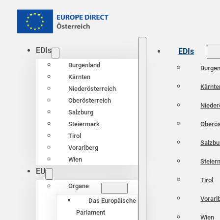
EDIs
EDIs
Burgenland
Burgen
Kärnten
Kärnte
Niederösterreich
Oberösterreich
Nieder
Salzburg
Oberös
Steiermark
Tirol
Salzbu
Vorarlberg
Wien
Steier
EU
Tirol
Organe
Vorarl
Das Europäische
Parlament
Wien