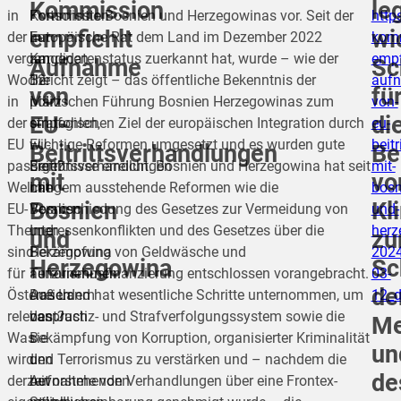
Kommission
le
in
Kommission
Fortschritte Bosnien und Herzegowinas vor. Seit der
http
empfiehlt
wi
der
hat
Europäische Rat dem Land im Dezember 2022
komm
vergangenen
am
Kandidatenstatus zuerkannt hat, wurde – wie der
empf
Aufnahme
Sc
Woche
12.
Bericht zeigt – das öffentliche Bekenntnis der
auf
von
fü
in
März
politischen Führung Bosnien Herzegowinas zum
von-
EU-
di
der
empfohlen,
strategischen Ziel der europäischen Integration durch
eu-
EU
EU-
wichtige Reformen umgesetzt und es wurden gute
beit
Beitrittsverhandlungen
Be
passiert?
Beitrittsverhandlungen
Ergebnisse erreicht. Bosnien und Herzegowina hat seit
mit-
mit
vo
Welche
mit
Langem ausstehende Reformen wie die
bosn
Bosnien
Kl
EU-
Bosnien
Verabschiedung des Gesetzes zur Vermeidung von
und-
Themen
und
Interessenkonflikten und des Gesetzes über die
herz
und
z
sind
Herzegowina
Bekämpfung von Geldwäsche und
2024
Herzegowina
Sc
für
aufzunehmen.
Terrorismusfinanzierung entschlossen vorangebracht.
03-
de
Österreich
Außerdem
Das Land hat wesentliche Schritte unternommen, um
12_
relevant?
besprach
das Justiz- und Strafverfolgungssystem sowie die
Me
Was
sie
Bekämpfung von Korruption, organisierter Kriminalität
un
wird
den
und Terrorismus zu verstärken und – nachdem die
de
derzeit
bevorstehenden
Aufnahme von Verhandlungen über eine Frontex-