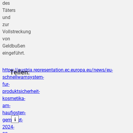
des
Täters
und
zur
Vollstreckung
von
Geldbußen
eingeführt.
https://austria.representation.ec.europa.eu/news/eu-
Teilen:
schnellwarnsystem-
fur-
produktsicherheit-
teilen
kosmetika-
am-
teilen
haufigsten-
teilen
gemeldet-
2024-