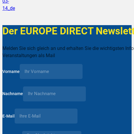
03-
14_de
Der EUROPE DIRECT Newslett
Melden Sie sich gleich an und erhalten Sie die wichtigsten Inf
Veranstaltungen als Mail
Vorname
Nachname
E-Mail