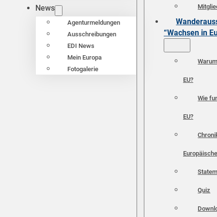
Mitgli
News
Wanderauss
Agenturmeldungen
“Wachsen in E
Ausschreibungen
EDI News
Mein Europa
Warum 
Fotogalerie
EU?
Wie fun
EU?
Chroni
Europäische
Statem
Quiz
Downl