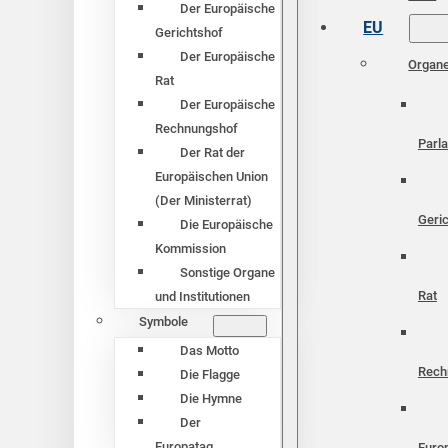
Der Europäische
EU
Gerichtshof
Der Europäische
Organ
Rat
Der Europäische
Rechnungshof
Parl
Der Rat der
Europäischen Union
(Der Ministerrat)
Geri
Die Europäische
Kommission
Sonstige Organe
Rat
und Institutionen
Symbole
Das Motto
Rech
Die Flagge
Die Hymne
Der
Europatag
Euro