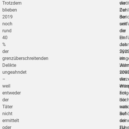
Trotzdem
veröf
die
blieben
Der
Zahl
2019
Beri
der
noch
umf
seit
rund
die
der
40
im
Einf
%
Jahr
des
der
202
Sys
grenzüberschreitenden
eing
im
Delikte
War
Jahr
ungeahndet
sowi
200
–
die
verz
weil
ents
War
entweder
Fol
am
der
der
höch
Täter
nati
was
nicht
Beh
auf
ermittelt
der
sein
oder
EU-
zun