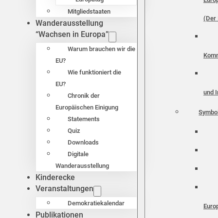
Mitgliedstaaten
(Der 
Wanderausstellung
“Wachsen in Europa”
Warum brauchen wir die
Komm
EU?
Wie funktioniert die
EU?
und I
Chronik der
Europäischen Einigung
Symbo
Statements
Quiz
Downloads
Digitale
Wanderausstellung
Kinderecke
Veranstaltungen
Demokratiekalendar
Euro
Publikationen