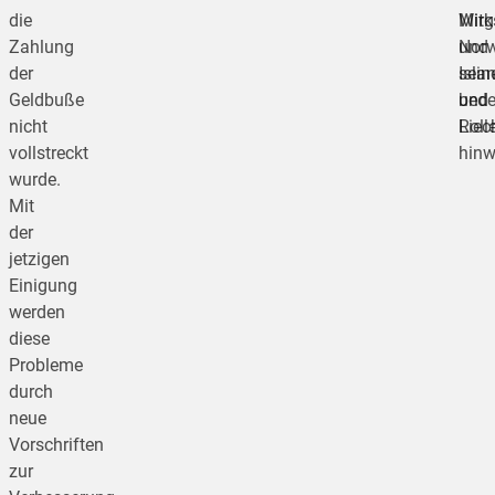
die
Mitg
Wirk
Zahlung
Norw
und
der
Isla
sein
Geldbuße
und
bede
nicht
Liec
Roll
vollstreckt
hinw
wurde.
Mit
der
jetzigen
Einigung
werden
diese
Probleme
durch
neue
Vorschriften
zur