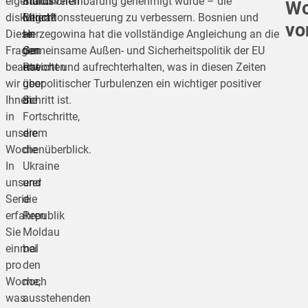
eigentlich
mündlichen
Statusvereinbarung genehmigt wurde – die
Wo
diskutiert?
Bericht
Migrationssteuerung zu verbessern. Bosnien und
vo
Diese
an
Herzegowina hat die vollständige Angleichung an die
Fragen
den
Gemeinsame Außen- und Sicherheitspolitik der EU
beantworten
Rat
erreicht und aufrechterhalten, was in diesen Zeiten
wir
über
geopolitischer Turbulenzen ein wichtiger positiver
Ihnen
die
Schritt ist.
in
Fortschritte,
unserem
die
Wochenüberblick.
die
In
Ukraine
unserer
und
Serie
die
erfahren
Republik
Sie
Moldau
einmal
bei
pro
den
Woche,
noch
was
ausstehenden