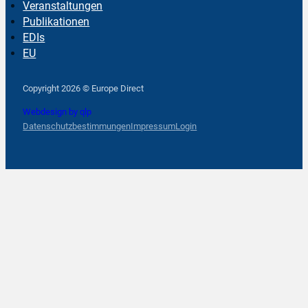
Veranstaltungen
Publikationen
EDIs
EU
Follow us on Facebook
Follow us on Instagram
Follow us on YouTube
Copyright 2026 © Europe Direct
Webdesign by qlp
Datenschutzbestimmungen
Impressum
Login