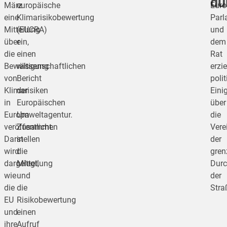
du
März
europäische
Euro
eine
Klimarisikobewertung
Parl
Mitteilung
(EUCRA)
und
über
ein,
dem
die
einen
Rat
Bewältigung
wissenschaftlichen
erzie
von
Bericht
poli
Klimarisiken
der
Eini
in
Europäischen
über
Europa
Umweltagentur.
die
veröffentlicht.
Zusammen
Vere
Darin
stellen
der
wird
die
gren
dargelegt,
Mitteilung
Durc
wie
und
der
die
die
Stra
EU
Risikobewertung
und
einen
ihre
Aufruf