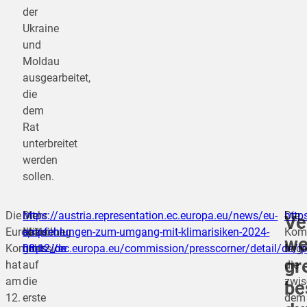
der
Ukraine
und
Moldau
ausgearbeitet,
die
dem
Rat
unterbreitet
werden
sollen.
Die
Die
Mehr
https://austria.representation.ec.europa.eu/news/eu-
http
Die
Ve
Europäische
Mitteilung
dazu:
empfehlungen-zum-umgang-mit-klimarisiken-2024-
Kom
we
Kommission
geht
https://ec.europa.eu/commission/presscorner/detail/de/
03-12_de
begr
gr
hat
auf
die
am
die
zwis
be
12.
erste
dem