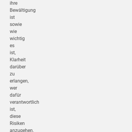
ihre
Bewältigung
ist
sowie
wie
wichtig
es
ist,
Klarheit
darüber
zu
erlangen,
wer
dafür
verantwortlich
ist,
diese
Risiken
anzugehen.