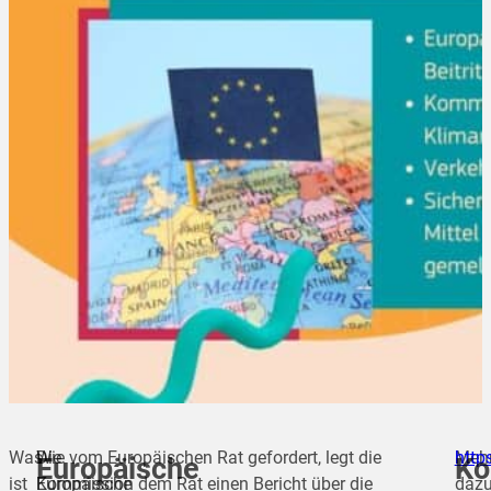
Was
Die
Wie vom Europäischen Rat gefordert, legt die
Meh
http
Europäische
Ko
ist
Europäische
Kommission dem Rat einen Bericht über die
dazu