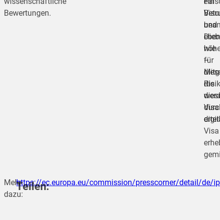
wissenschaftliche
ein
Fäls
Bewertungen.
Vis
Betr
bean
und
ebe
Dieb
wie
höhe
für
–
Mitg
dies
die
Risi
dies
wer
Visa
durc
ertei
digit
Visa
erhe
gemi
Mehr
https://ec.europa.eu/commission/presscorner/detail/de/
Teilen:
dazu: