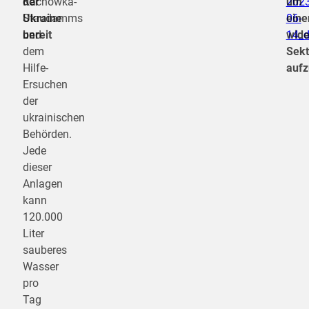
der
Kachowka-
2023
um
Ukraine
Staudamms
06-
eine
bereit
und
14_
wide
dem
Sekt
Hilfe-
auf
Ersuchen
der
ukrainischen
Behörden.
Jede
dieser
Anlagen
kann
120.000
Liter
sauberes
Wasser
pro
Tag