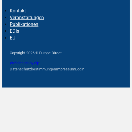
Kontakt
Veranstaltungen
Publikationen
EDIs
EU
Follow us on Facebook
Follow us on Instagram
Follow us on YouTube
Copyright 2026 © Europe Direct
Webdesign by qlp
Datenschutzbestimmungen
Impressum
Login