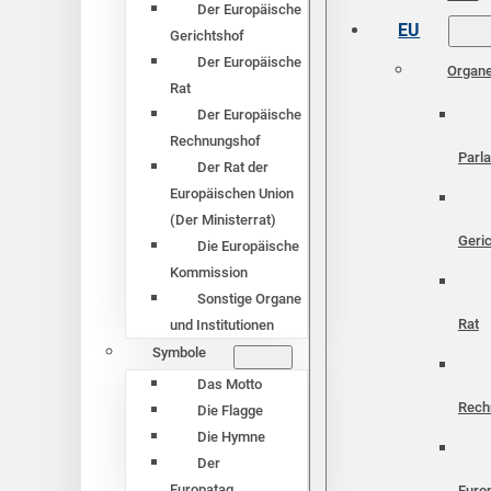
Der Europäische
EU
Gerichtshof
Der Europäische
Organ
Rat
Der Europäische
Rechnungshof
Parl
Der Rat der
Europäischen Union
(Der Ministerrat)
Geri
Die Europäische
Kommission
Sonstige Organe
Rat
und Institutionen
Symbole
Das Motto
Rech
Die Flagge
Die Hymne
Der
Europatag
Euro