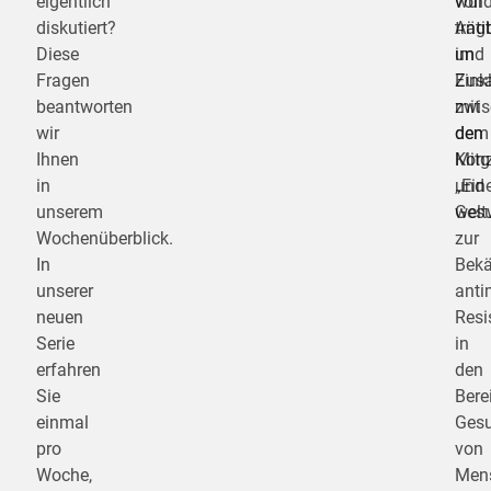
eigentlich
wurd
von
diskutiert?
trägt
Anti
Diese
im
und
Fragen
Eink
Zus
beantworten
mit
zwis
wir
dem
den
Ihnen
Konz
Mitg
in
„Ein
und
unserem
Gesu
welt
Wochenüberblick.
zur
In
Bek
unserer
anti
neuen
Resi
Serie
in
erfahren
den
Sie
Bere
einmal
Gesu
pro
von
Woche,
Men