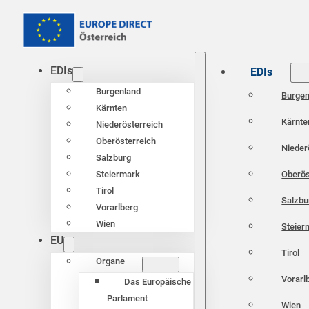
EDIs
EDIs
Burgenland
Burgen
Kärnten
Kärnte
Niederösterreich
Oberösterreich
Nieder
Salzburg
Oberös
Steiermark
Tirol
Salzbu
Vorarlberg
Wien
Steier
EU
Tirol
Organe
Vorarl
Das Europäische
Parlament
Wien