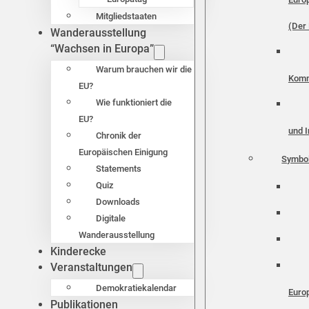
Mitgliedstaaten
(Der 
Wanderausstellung
“Wachsen in Europa”
Warum brauchen wir die
Komm
EU?
Wie funktioniert die
EU?
und I
Chronik der
Europäischen Einigung
Symbo
Statements
Quiz
Downloads
Digitale
Wanderausstellung
Kinderecke
Veranstaltungen
Demokratiekalendar
Euro
Publikationen