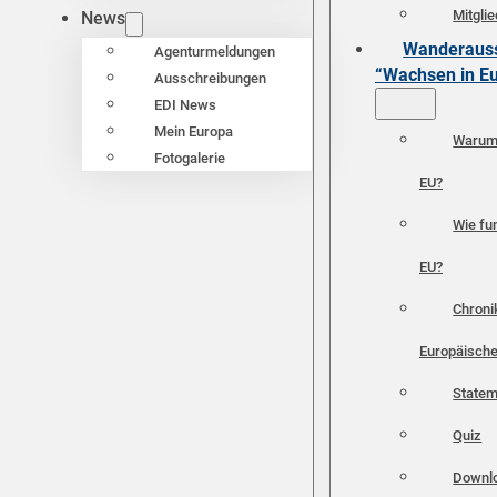
Mitgli
News
Wanderauss
Agenturmeldungen
“Wachsen in E
Ausschreibungen
EDI News
Mein Europa
Warum 
Fotogalerie
EU?
Wie fun
EU?
Chroni
Europäische
Statem
Quiz
Downl