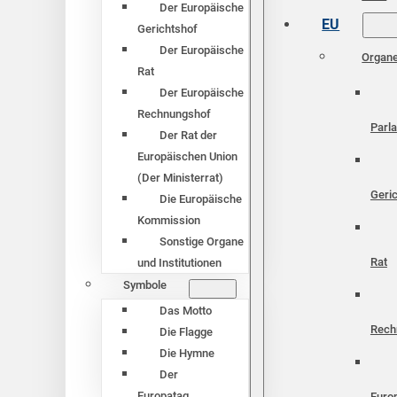
Der Europäische
EU
Gerichtshof
Der Europäische
Organ
Rat
Der Europäische
Rechnungshof
Parl
Der Rat der
Europäischen Union
(Der Ministerrat)
Geri
Die Europäische
Kommission
Sonstige Organe
Rat
und Institutionen
Symbole
Das Motto
Rech
Die Flagge
Die Hymne
Der
Europatag
Euro