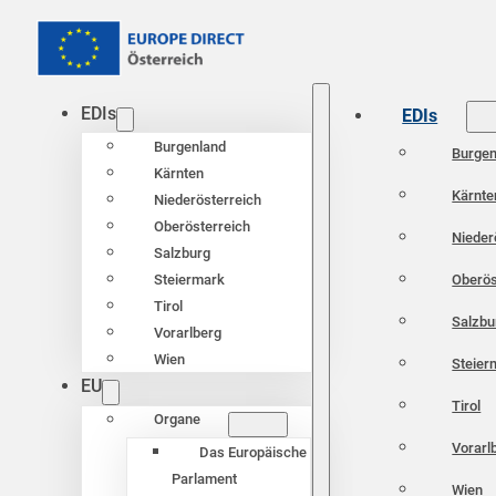
EDIs
EDIs
Burgenland
Burgen
Kärnten
Kärnte
Niederösterreich
Oberösterreich
Nieder
Salzburg
Oberös
Steiermark
Tirol
Salzbu
Vorarlberg
Wien
Steier
EU
Tirol
Organe
Vorarl
Das Europäische
Parlament
Wien