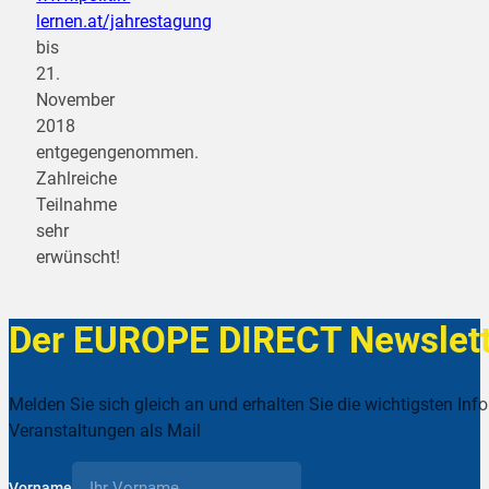
lernen.at/jahrestagung
bis
21.
November
2018
entgegengenommen.
Zahlreiche
Teilnahme
sehr
erwünscht!
Der EUROPE DIRECT Newslett
Melden Sie sich gleich an und erhalten Sie die wichtigsten Inf
Veranstaltungen als Mail
Vorname