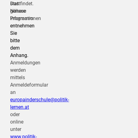
Das
stattfindet.
genaue
Nähere
Programm
Informationen
entnehmen
entnehmen
Sie
Sie
bitte
bitte
dem
dem
Anhang.
Anhang.
Anmeldungen
werden
mittels
Anmeldeformular
an
europainderschule@politik-
lernen.at
oder
online
unter
www.politik-