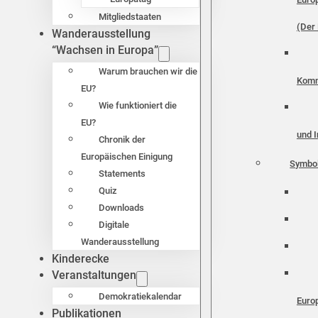
Mitgliedstaaten
(Der 
Wanderausstellung
“Wachsen in Europa”
Warum brauchen wir die
Komm
EU?
Wie funktioniert die
EU?
und I
Chronik der
Europäischen Einigung
Symbo
Statements
Quiz
Downloads
Digitale
Wanderausstellung
Kinderecke
Veranstaltungen
Demokratiekalendar
Euro
Publikationen