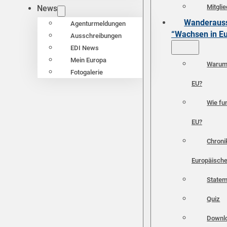
Mitgli
News
Wanderauss
Agenturmeldungen
“Wachsen in E
Ausschreibungen
EDI News
Mein Europa
Warum 
Fotogalerie
EU?
Wie fun
EU?
Chroni
Europäische
Statem
Quiz
Downl