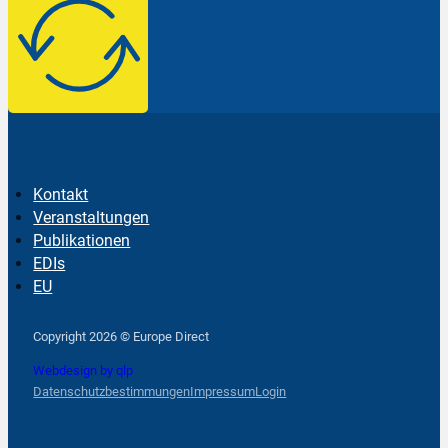
Kontakt
Veranstaltungen
Publikationen
EDIs
EU
Follow us on Facebook
Follow us on Instagram
Follow us on YouTube
Copyright 2026 © Europe Direct
Webdesign by qlp
Datenschutzbestimmungen
Impressum
Login