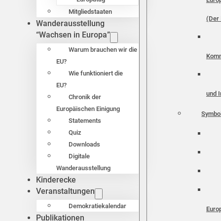
Mitgliedstaaten
(Der 
Wanderausstellung
“Wachsen in Europa”
Warum brauchen wir die
Komm
EU?
Wie funktioniert die
EU?
und I
Chronik der
Europäischen Einigung
Symbo
Statements
Quiz
Downloads
Digitale
Wanderausstellung
Kinderecke
Veranstaltungen
Demokratiekalendar
Euro
Publikationen