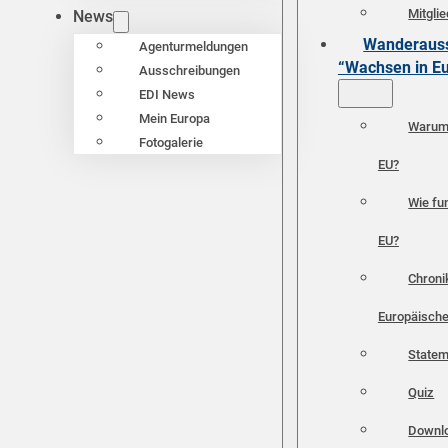
Mitgli
News
Wanderauss
Agenturmeldungen
“Wachsen in E
Ausschreibungen
EDI News
Mein Europa
Warum 
Fotogalerie
EU?
Wie fun
EU?
Chroni
Europäische
Statem
Quiz
Downl