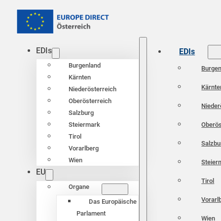
EDIs
EDIs
Burgenland
Burgen
Kärnten
Kärnte
Niederösterreich
Oberösterreich
Nieder
Salzburg
Oberös
Steiermark
Tirol
Salzbu
Vorarlberg
Wien
Steier
EU
Tirol
Organe
Vorarl
Das Europäische
Parlament
Wien