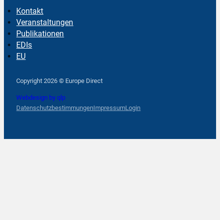
Kontakt
Veranstaltungen
Publikationen
EDIs
EU
Follow us on Facebook
Follow us on Instagram
Follow us on YouTube
Copyright 2026 © Europe Direct
Webdesign by qlp
Datenschutzbestimmungen
Impressum
Login