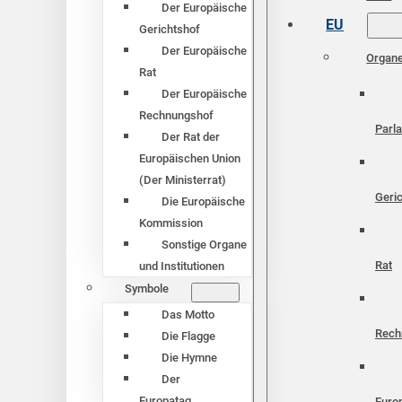
Der Europäische
EU
Gerichtshof
Der Europäische
Organ
Rat
Der Europäische
Rechnungshof
Parl
Der Rat der
Europäischen Union
(Der Ministerrat)
Geri
Die Europäische
Kommission
Sonstige Organe
Rat
und Institutionen
Symbole
Das Motto
Rech
Die Flagge
Die Hymne
Der
Europatag
Euro