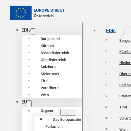
EDIs
EDIs
Burgenland
Burgen
Kärnten
Kärnte
Niederösterreich
Oberösterreich
Nieder
Salzburg
Oberös
Steiermark
Tirol
Salzbu
Vorarlberg
Wien
Steier
EU
Tirol
Organe
Vorarl
Das Europäische
Parlament
Wien