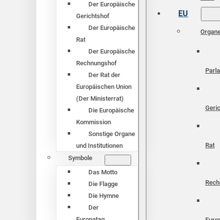
Der Europäische
EU
Gerichtshof
Der Europäische
Organ
Rat
Der Europäische
Rechnungshof
Parl
Der Rat der
Europäischen Union
(Der Ministerrat)
Geri
Die Europäische
Kommission
Sonstige Organe
Rat
und Institutionen
Symbole
Das Motto
Rech
Die Flagge
Die Hymne
Der
Europatag
Euro