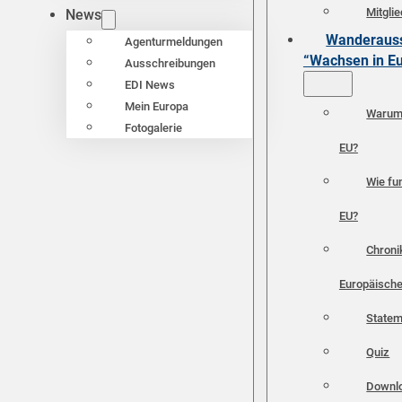
Mitgli
News
Wanderauss
Agenturmeldungen
“Wachsen in E
Ausschreibungen
EDI News
Mein Europa
Warum 
Fotogalerie
EU?
Wie fun
EU?
Chroni
Europäische
Statem
Quiz
Downl