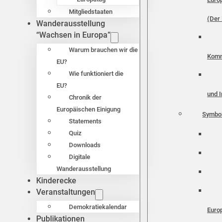
Mitgliedstaaten
(Der 
Wanderausstellung
“Wachsen in Europa”
Warum brauchen wir die
Komm
EU?
Wie funktioniert die
EU?
und I
Chronik der
Europäischen Einigung
Symbo
Statements
Quiz
Downloads
Digitale
Wanderausstellung
Kinderecke
Veranstaltungen
Demokratiekalendar
Euro
Publikationen