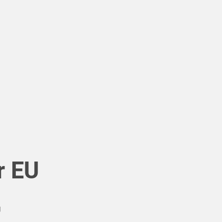
r EU
U