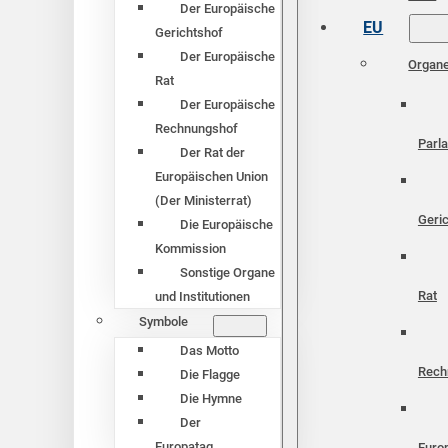
Der Europäische
EU
Gerichtshof
Der Europäische
Organ
Rat
Der Europäische
Rechnungshof
Parl
Der Rat der
Europäischen Union
(Der Ministerrat)
Geri
Die Europäische
Kommission
Sonstige Organe
Rat
und Institutionen
Symbole
Das Motto
Rech
Die Flagge
Die Hymne
Der
Europatag
Euro