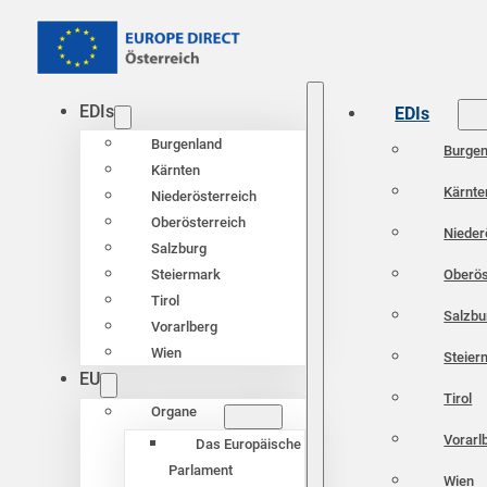
EDIs
EDIs
Burgenland
Burgen
Kärnten
Kärnte
Niederösterreich
Oberösterreich
Nieder
Salzburg
Oberös
Steiermark
Tirol
Salzbu
Vorarlberg
Wien
Steier
EU
Tirol
Organe
Vorarl
Das Europäische
Parlament
Wien