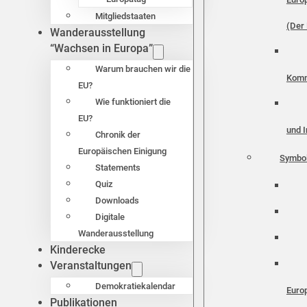
Mitgliedstaaten
(Der 
Wanderausstellung
“Wachsen in Europa”
Warum brauchen wir die
Komm
EU?
Wie funktioniert die
EU?
und I
Chronik der
Europäischen Einigung
Symbo
Statements
Quiz
Downloads
Digitale
Wanderausstellung
Kinderecke
Veranstaltungen
Demokratiekalendar
Euro
Publikationen