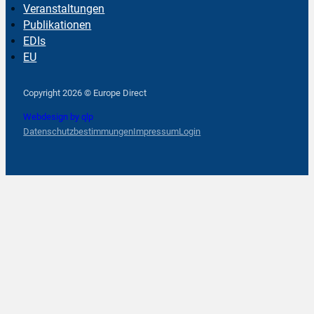
Veranstaltungen
Publikationen
EDIs
EU
Follow us on Facebook
Follow us on Instagram
Follow us on YouTube
Copyright 2026 © Europe Direct
Webdesign by qlp
Datenschutzbestimmungen
Impressum
Login