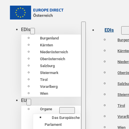
EDIs
EDIs
Burgenland
Burgen
Kärnten
Kärnte
Niederösterreich
Oberösterreich
Nieder
Salzburg
Oberös
Steiermark
Tirol
Salzbu
Vorarlberg
Wien
Steier
EU
Tirol
Organe
Vorarl
Das Europäische
Parlament
Wien