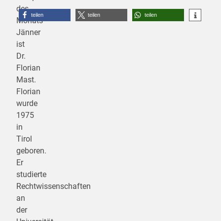
des
teilen
teilen
teilen
Monats
Jänner
ist
Dr.
Florian
Mast.
Florian
wurde
1975
in
Tirol
geboren.
Er
studierte
Rechtwissenschaften
an
der