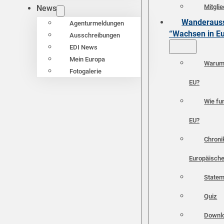
Mitgli
News
Wanderauss
Agenturmeldungen
“Wachsen in E
Ausschreibungen
EDI News
Mein Europa
Warum 
Fotogalerie
EU?
Wie fun
EU?
Chroni
Europäische
Statem
Quiz
Downl