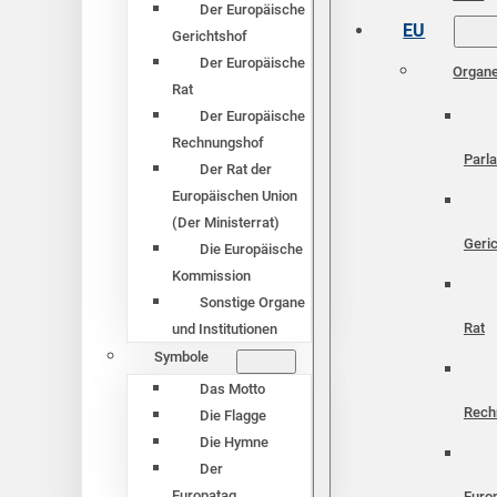
Der Europäische
EU
Gerichtshof
Der Europäische
Organ
Rat
Der Europäische
Rechnungshof
Parl
Der Rat der
Europäischen Union
(Der Ministerrat)
Geri
Die Europäische
Kommission
Sonstige Organe
Rat
und Institutionen
Symbole
Das Motto
Rech
Die Flagge
Die Hymne
Der
Europatag
Euro