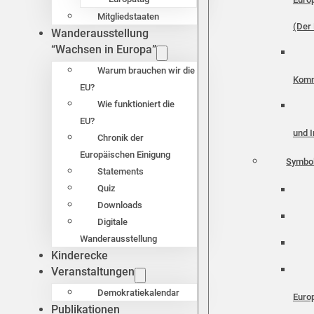
Mitgliedstaaten
(Der 
Wanderausstellung
“Wachsen in Europa”
Warum brauchen wir die
Komm
EU?
Wie funktioniert die
EU?
und I
Chronik der
Europäischen Einigung
Symbo
Statements
Quiz
Downloads
Digitale
Wanderausstellung
Kinderecke
Veranstaltungen
Demokratiekalendar
Euro
Publikationen