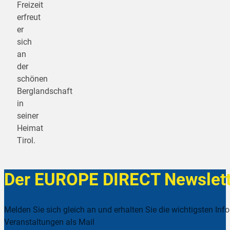
Freizeit
erfreut
er
sich
an
der
schönen
Berglandschaft
in
seiner
Heimat
Tirol.
Der EUROPE DIRECT Newslett
Melden Sie sich gleich an und erhalten Sie die wichtigsten Inf
Veranstaltungen als Mail