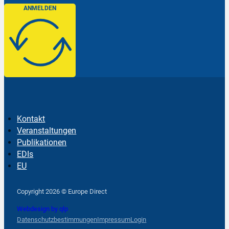
ANMELDEN
Kontakt
Veranstaltungen
Publikationen
EDIs
EU
Follow us on Facebook
Follow us on Instagram
Follow us on YouTube
Copyright 2026 © Europe Direct
Webdesign by qlp
Datenschutzbestimmungen
Impressum
Login