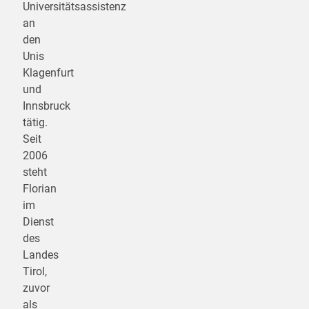
Universitätsassistenz
an
den
Unis
Klagenfurt
und
Innsbruck
tätig.
Seit
2006
steht
Florian
im
Dienst
des
Landes
Tirol,
zuvor
als