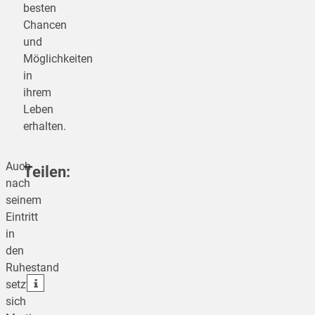
besten
Chancen
und
Möglichkeiten
in
ihrem
Leben
erhalten.
Auch
Teilen:
nach
seinem
Eintritt
teilen
in
den
teilen
Ruhestand
teilen
setzt
sich