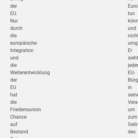
der
Euro
EU.
tun
Nur
kön
durch
und
die
nich
europäische
umge
Integration
Er
und
sieh
die
jede
Weiterentwicklung
EU-
der
Bürg
EU
in
hat
sein
die
Vera
Friedensunion
um
Chance
zum
auf
Geli
Bestand.
des