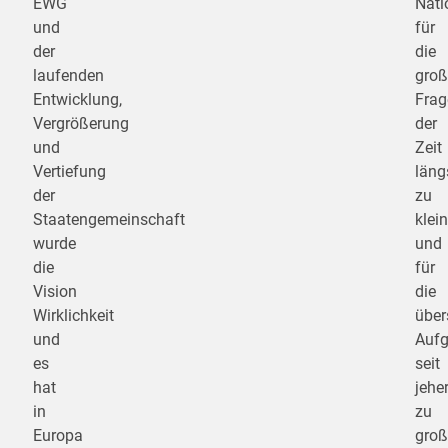
EWG
Nati
und
für
der
die
laufenden
groß
Entwicklung,
Frag
Vergrößerung
der
und
Zeit
Vertiefung
läng
der
zu
Staatengemeinschaft
klein
wurde
und
die
für
Vision
die
Wirklichkeit
über
und
Auf
es
seit
hat
jehe
in
zu
Europa
groß