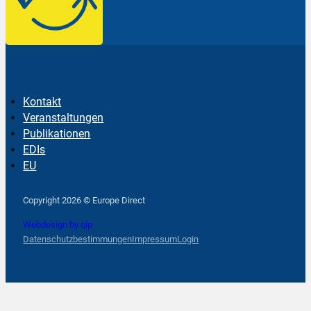
Kontakt
Veranstaltungen
Publikationen
EDIs
EU
Follow us on Facebook
Follow us on Instagram
Follow us on YouTube
Copyright 2026 © Europe Direct
Webdesign by qlp
Datenschutzbestimmungen
Impressum
Login