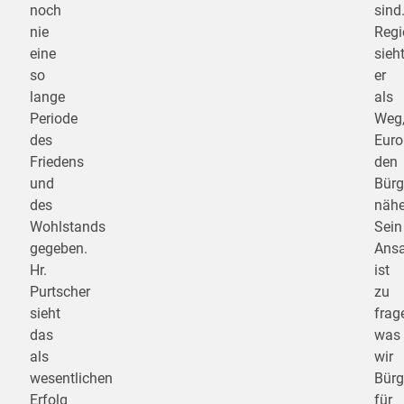
noch
sind
nie
Regi
eine
sieh
so
er
lange
als
Periode
Weg
des
Euro
Friedens
den
und
Bürg
des
nähe
Wohlstands
Sein
gegeben.
Ansa
Hr.
ist
Purtscher
zu
sieht
frag
das
was
als
wir
wesentlichen
Bürg
Erfolg
für