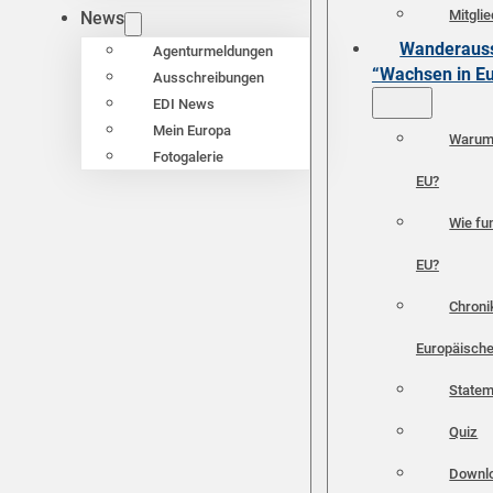
Mitgli
News
Wanderauss
Agenturmeldungen
“Wachsen in E
Ausschreibungen
EDI News
Mein Europa
Warum 
Fotogalerie
EU?
Wie fun
EU?
Chroni
Europäische
Statem
Quiz
Downl