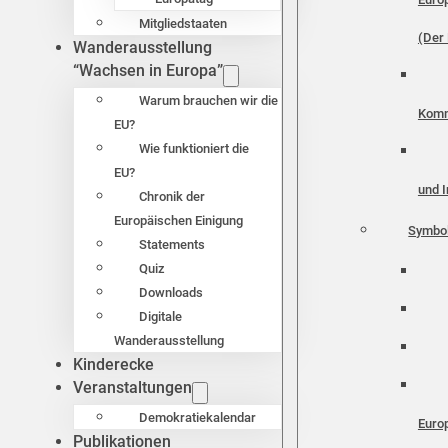
Mitgliedstaaten
(Der 
Wanderausstellung
“Wachsen in Europa”
Warum brauchen wir die
Komm
EU?
Wie funktioniert die
EU?
und I
Chronik der
Europäischen Einigung
Symbo
Statements
Quiz
Downloads
Digitale
Wanderausstellung
Kinderecke
Veranstaltungen
Demokratiekalendar
Euro
Publikationen