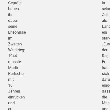
Geprägt
in
haben
sein
ihn
Zeit
dabei
als
seine
Lan
Erlebnisse
ein
im
star
Zweiten
„Eur
Weltkrieg:
der
1944
Regi
musste
Er
Martin
hat
Purtscher
sich
mit
dafü
16
eing
Jahren
das
einrücken
die
und
Mits
er
und