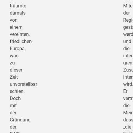
träumte
Mite
damals
der
von
Regi
einem
gest
vereinten,
wer
friedlichen
und
Europa,
die
was
inte
zu
gren
dieser
Zus
Zeit
inten
unvorstellbar
wird
schien.
Er
Doch
vertr
mit
die
der
Mein
Gründung
das
der
„die