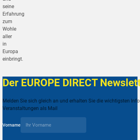
seine
Erfahrung
zum
Wohle
aller
in
Europa
einbringt.
Der EUROPE DIRECT Newslett
Melden Sie sich gleich an und erhalten Sie die wichtigsten Inf
Veranstaltungen als Mail
Vorname