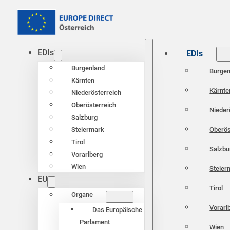
EDIs
EDIs
Burgenland
Burgen
Kärnten
Kärnte
Niederösterreich
Oberösterreich
Nieder
Salzburg
Oberös
Steiermark
Tirol
Salzbu
Vorarlberg
Wien
Steier
EU
Tirol
Organe
Vorarl
Das Europäische
Parlament
Wien