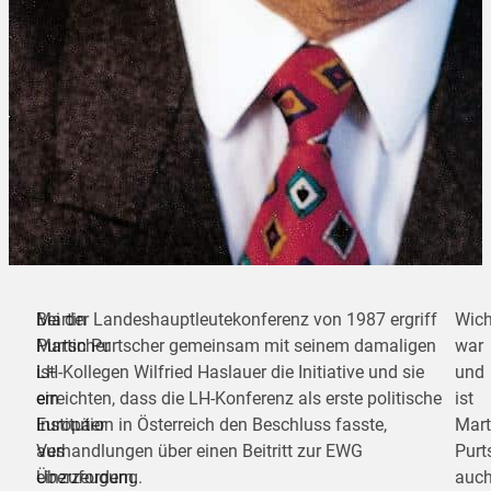
Martin
Bei der Landeshauptleutekonferenz von 1987 ergriff
Wich
Purtscher
Martin Purtscher gemeinsam mit seinem damaligen
war
ist
LH-Kollegen Wilfried Haslauer die Initiative und sie
und
ein
erreichten, dass die LH-Konferenz als erste politische
ist
Europäer
Institution in Österreich den Beschluss fasste,
Mart
aus
Verhandlungen über einen Beitritt zur EWG
Purt
Überzeugung.
einzufordern.
auc