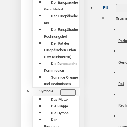
Der Europäische
EU
Gerichtshof
Der Europäische
Organ
Rat
Der Europäische
Rechnungshof
Parl
Der Rat der
Europäischen Union
(Der Ministerrat)
Geri
Die Europäische
Kommission
Sonstige Organe
Rat
und Institutionen
Symbole
Das Motto
Rech
Die Flagge
Die Hymne
Der
Europatag
Euro