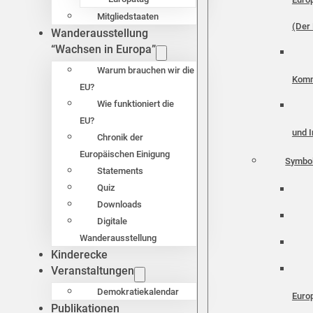
Mitgliedstaaten
(Der 
Wanderausstellung
“Wachsen in Europa”
Warum brauchen wir die
Komm
EU?
Wie funktioniert die
EU?
und I
Chronik der
Europäischen Einigung
Symbo
Statements
Quiz
Downloads
Digitale
Wanderausstellung
Kinderecke
Veranstaltungen
Demokratiekalendar
Euro
Publikationen