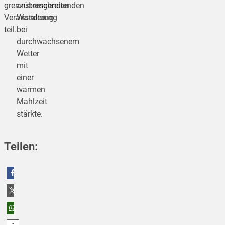
grenzüberschreitenden
anstrengenden
Veranstaltung
Wanderung
teil.
bei
durchwachsenem
Wetter
mit
einer
warmen
Mahlzeit
stärkte.
Teilen:
teilen
teilen
teilen