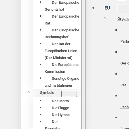
Der Europäische
EU
Gerichtshof
Der Europäische
Organ
Rat
Der Europäische
Rechnungshof
Parl
Der Rat der
Europäischen Union
(Der Ministerrat)
Geri
Die Europäische
Kommission
Sonstige Organe
Rat
und Institutionen
Symbole
Das Motto
Rech
Die Flagge
Die Hymne
Der
Europatag
Euro