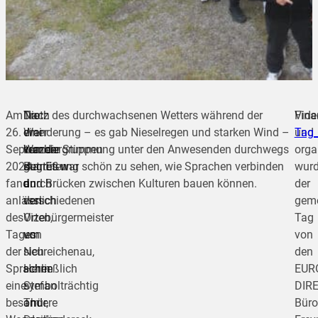
Am
Die
Nach
Trotz des durchwachsenen Wetters während der
Fina
Vide
26.
drei
einer
Wanderung – es gab Nieselregen und starken Wind –
und
Tag_
September
Wandergruppen
kurzen
war die Stimmung unter den Anwesenden durchwegs
orga
2024
starteten
Begrüßung
gut. Es war schön zu sehen, wie Sprachen verbinden
wur
fand
an
durch
und Brücken zwischen Kulturen bauen können.
der
anlässlich
verschiedenen
den
gem
des
Orten,
Vizebürgermeister
Tag
Tages
um
von
von
der
sich
Neureichenau,
den
Sprachen
schließlich
Herrn
EUR
eine
symbolträchtig
Stefan
DIR
besondere
am
Thür,
Büro