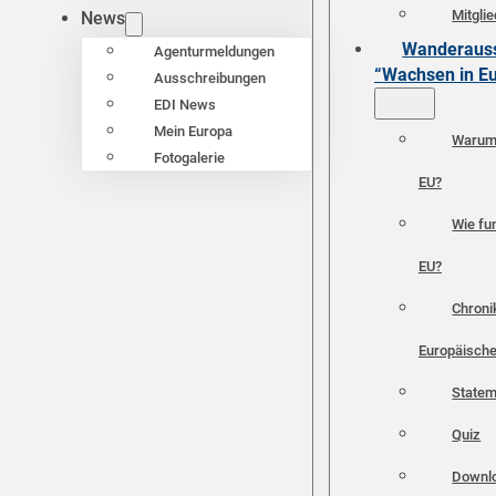
Mitgli
News
Wanderauss
Agenturmeldungen
“Wachsen in E
Ausschreibungen
EDI News
Mein Europa
Warum 
Fotogalerie
EU?
Wie fun
EU?
Chroni
Europäische
Statem
Quiz
Downl