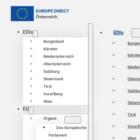
EDIs
EDIs
Burgenland
Burgen
Kärnten
Kärnte
Niederösterreich
Oberösterreich
Nieder
Salzburg
Oberös
Steiermark
Tirol
Salzbu
Vorarlberg
Wien
Steier
EU
Tirol
Organe
Vorarl
Das Europäische
Parlament
Wien