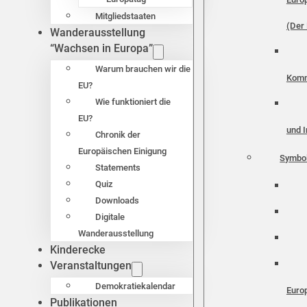
Mitgliedstaaten
(Der 
Wanderausstellung
“Wachsen in Europa”
Warum brauchen wir die
Komm
EU?
Wie funktioniert die
EU?
und I
Chronik der
Europäischen Einigung
Symbo
Statements
Quiz
Downloads
Digitale
Wanderausstellung
Kinderecke
Veranstaltungen
Demokratiekalendar
Euro
Publikationen