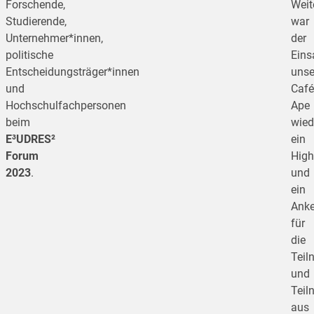
Forschende,
Weit
Studierende,
war
Unternehmer*innen,
der
politische
Eins
Entscheidungsträger*innen
unse
und
Café
Hochschulfachpersonen
Ape
beim
wied
E³UDRES²
ein
Forum
High
2023
.
und
ein
Anke
für
die
Teil
und
Teil
aus