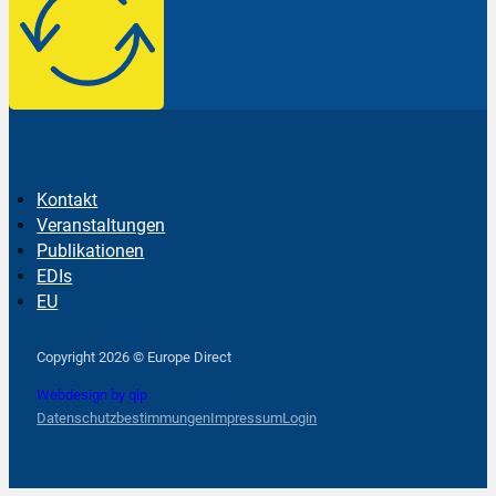
Kontakt
Veranstaltungen
Publikationen
EDIs
EU
Follow us on Facebook
Follow us on Instagram
Follow us on YouTube
Copyright 2026 © Europe Direct
Webdesign by qlp
Datenschutzbestimmungen
Impressum
Login