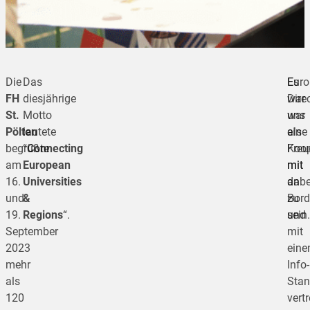
Die
Das
Euro
Es
FH
diesjährige
Dire
war
St.
Motto
war
uns
Pölten
lautete
als
eine
begrüßte
“
Connecting
Koop
Freu
am
European
mit
mit
16.
Universities
an
dabe
und
&
Bord
zu
19.
Regions
“.
und
sein.
September
mit
2023
ein
mehr
Info-
als
Sta
120
vertr