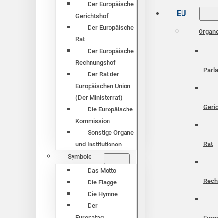
Der Europäische
EU
Gerichtshof
Der Europäische
Organ
Rat
Der Europäische
Rechnungshof
Parl
Der Rat der
Europäischen Union
(Der Ministerrat)
Geri
Die Europäische
Kommission
Sonstige Organe
Rat
und Institutionen
Symbole
Das Motto
Rech
Die Flagge
Die Hymne
Der
Europatag
Euro