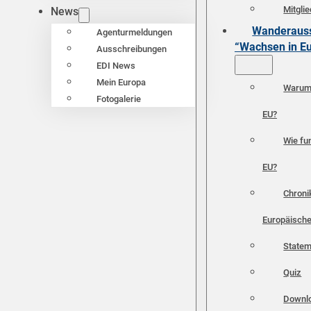
Mitgli
News
Wanderauss
Agenturmeldungen
“Wachsen in E
Ausschreibungen
EDI News
Mein Europa
Warum 
Fotogalerie
EU?
Wie fun
EU?
Chroni
Europäische
Statem
Quiz
Downl