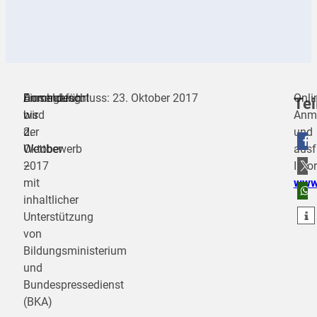
Durchgeführt
Anmeldung:
Einsendeschluss: 23. Oktober 2017
Onli
Tei
wird
bis
Anm
der
2.
und
Wettbewerb
Oktober
ausf
teilen
–
2017
Info
mit
www
teilen
inhaltlicher
teilen
Unterstützung
von
Bildungsministerium
und
Bundespressedienst
(BKA)