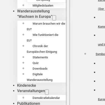
Mitgliedstaaten
(Der 
Wanderausstellung
“Wachsen in Europa”
Warum brauchen wir die
Komm
EU?
Wie funktioniert die
EU?
und I
Chronik der
Europäischen Einigung
Symbo
Statements
Quiz
Downloads
Digitale
Wanderausstellung
Kinderecke
Veranstaltungen
Demokratiekalendar
Euro
Publikationen