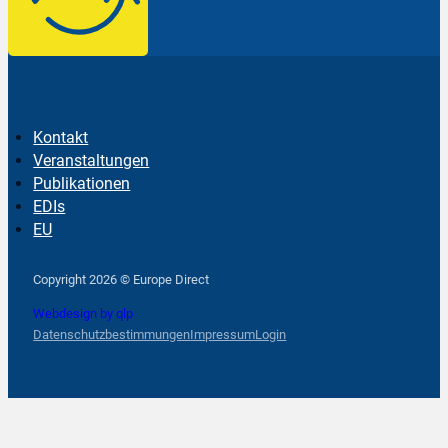
Kontakt
Veranstaltungen
Publikationen
EDIs
EU
Follow us on Facebook
Follow us on Instagram
Follow us on YouTube
Copyright 2026 © Europe Direct
Webdesign by qlp
Datenschutzbestimmungen
Impressum
Login