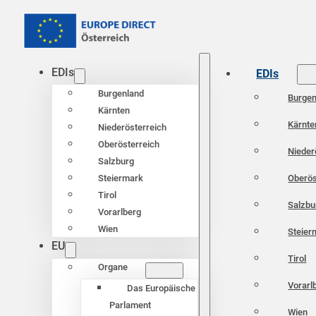
EDIs
EDIs
Burgenland
Burgen
Kärnten
Kärnte
Niederösterreich
Oberösterreich
Nieder
Salzburg
Oberös
Steiermark
Tirol
Salzbu
Vorarlberg
Wien
Steier
EU
Tirol
Organe
Vorarl
Das Europäische
Parlament
Wien