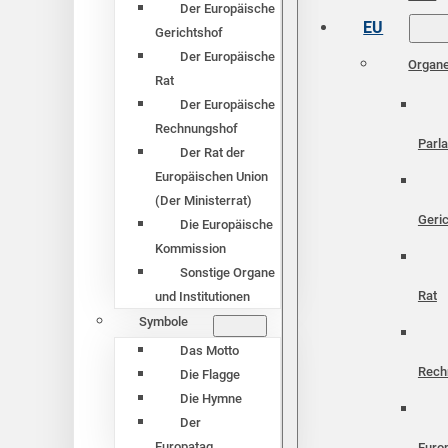
Der Europäische
EU
Gerichtshof
Der Europäische
Organ
Rat
Der Europäische
Rechnungshof
Parl
Der Rat der
Europäischen Union
(Der Ministerrat)
Geri
Die Europäische
Kommission
Sonstige Organe
Rat
und Institutionen
Symbole
Das Motto
Rech
Die Flagge
Die Hymne
Der
Europatag
Euro