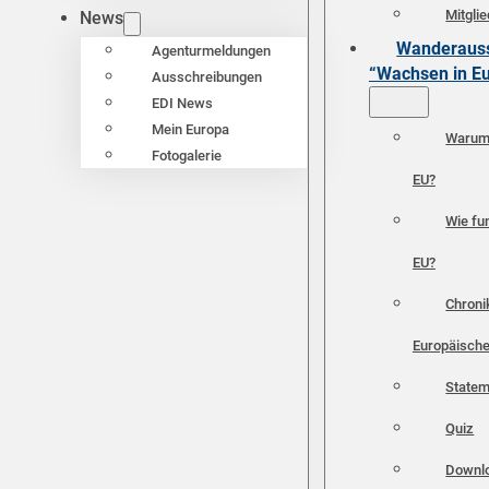
Mitgli
News
Wanderauss
Agenturmeldungen
“Wachsen in E
Ausschreibungen
EDI News
Mein Europa
Warum 
Fotogalerie
EU?
Wie fun
EU?
Chroni
Europäische
Statem
Quiz
Downl