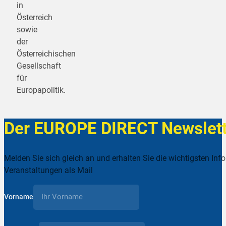
in
Österreich
sowie
der
Österreichischen
Gesellschaft
für
Europapolitik.
Der EUROPE DIRECT Newslett
Melden Sie sich gleich an und erhalten Sie die wichtigsten Inf
Veranstaltungen als Mail
Vorname