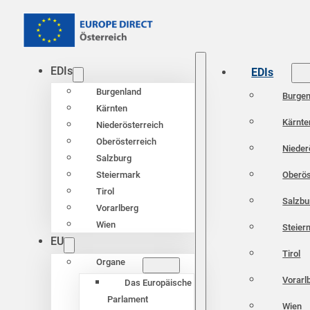
EDIs
EDIs
Burgenland
Burgen
Kärnten
Kärnte
Niederösterreich
Oberösterreich
Nieder
Salzburg
Oberös
Steiermark
Tirol
Salzbu
Vorarlberg
Wien
Steier
EU
Tirol
Organe
Vorarl
Das Europäische
Parlament
Wien