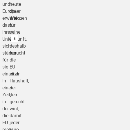
und
heute
Europäer
die
teilen
erwarten,
Weichen
dass
für
teilen
ihre
seine
teilen
Union
Zukunft,
sich
deshalb
stärker
braucht
für
die
sie
EU
einsetzt.
einen
In
Haushalt,
einer
der
Zeit,
dem
in
gerecht
der
wird,
die
damit
EU
jeder
mehr
Euro