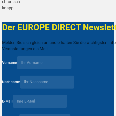
chronisch
knapp.
Der EUROPE DIRECT Newslett
Melden Sie sich gleich an und erhalten Sie die wichtigsten Inf
Veranstaltungen als Mail
Vorname
Nachname
E-Mail