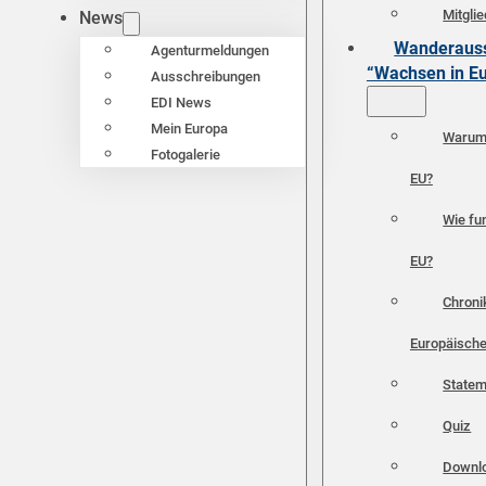
Mitgli
News
Wanderauss
Agenturmeldungen
“Wachsen in E
Ausschreibungen
EDI News
Mein Europa
Warum 
Fotogalerie
EU?
Wie fun
EU?
Chroni
Europäische
Statem
Quiz
Downl