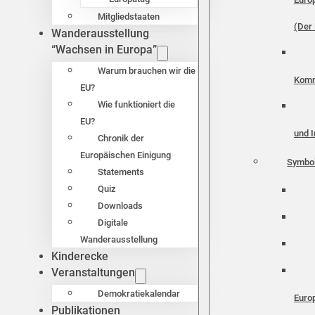
Mitgliedstaaten
(Der 
Wanderausstellung
“Wachsen in Europa”
Warum brauchen wir die
Komm
EU?
Wie funktioniert die
EU?
und I
Chronik der
Europäischen Einigung
Symbo
Statements
Quiz
Downloads
Digitale
Wanderausstellung
Kinderecke
Veranstaltungen
Demokratiekalendar
Euro
Publikationen