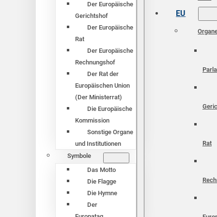
Der Europäische
EU
Gerichtshof
Der Europäische
Organ
Rat
Der Europäische
Rechnungshof
Parl
Der Rat der
Europäischen Union
(Der Ministerrat)
Geri
Die Europäische
Kommission
Sonstige Organe
Rat
und Institutionen
Symbole
Das Motto
Rech
Die Flagge
Die Hymne
Der
Europatag
Euro