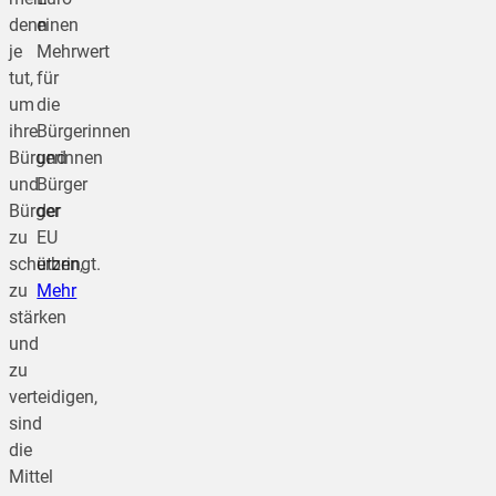
denn
einen
je
Mehrwert
tut,
für
um
die
ihre
Bürgerinnen
Bürgerinnen
und
und
Bürger
Bürger
der
zu
EU
schützen,
erbringt.
zu
Mehr
stärken
und
zu
verteidigen,
sind
die
Mittel