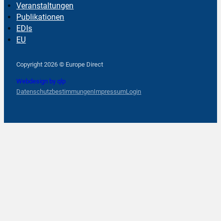
Veranstaltungen
Publikationen
EDIs
EU
Follow us on Facebook
Follow us on Instagram
Follow us on YouTube
Copyright 2026 © Europe Direct
Webdesign by qlp
Datenschutzbestimmungen
Impressum
Login