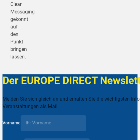
Clear
Messaging
gekonnt
auf
den
Punkt
bringen
lassen.
Der EUROPE DIRECT Newslett
Melden Sie sich gleich an und erhalten Sie die wichtigsten Inf
Veranstaltungen als Mail
Vorname