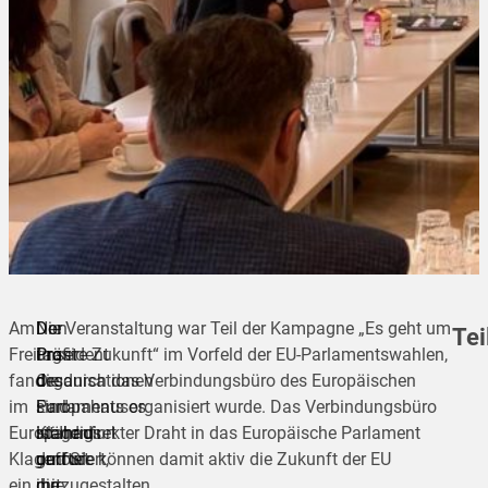
Am
Non
Der
Die Veranstaltung war Teil der Kampagne „Es geht um
Tei
Freitag
Profit
Präsident
unsere Zukunft“ im Vorfeld der EU-Parlamentswahlen,
fand
Organisationen
des
die durch das Verbindungsbüro des Europäischen
im
sind
Europahauses
Parlaments organisiert wurde. Das Verbindungsbüro
teilen
Europahaus
ständig
Klagenfurt
ist Ihr direkter Draht in das Europäische Parlament
Klagenfurt
gefordert,
durfte
und Sie können damit aktiv die Zukunft der EU
teilen
ein
ihre
die
mitzugestalten.