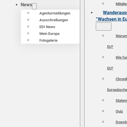
Mitgli
News
Wanderauss
Agenturmeldungen
“Wachsen in E
Ausschreibungen
EDI News
Mein Europa
Warum 
Fotogalerie
EU?
Wie fun
EU?
Chroni
Europäische
Statem
Quiz
Downl