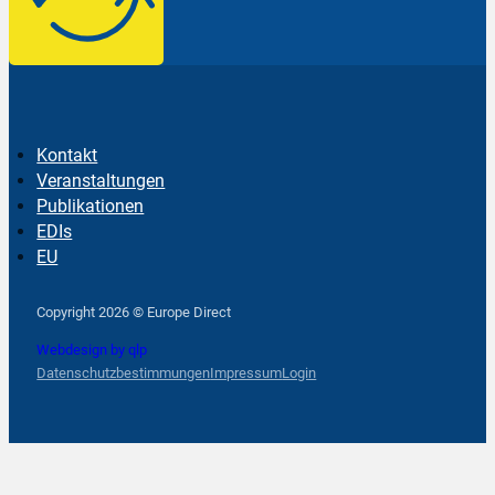
Kontakt
Veranstaltungen
Publikationen
EDIs
EU
Follow us on Facebook
Follow us on Instagram
Follow us on YouTube
Copyright 2026 © Europe Direct
Webdesign by qlp
Datenschutzbestimmungen
Impressum
Login