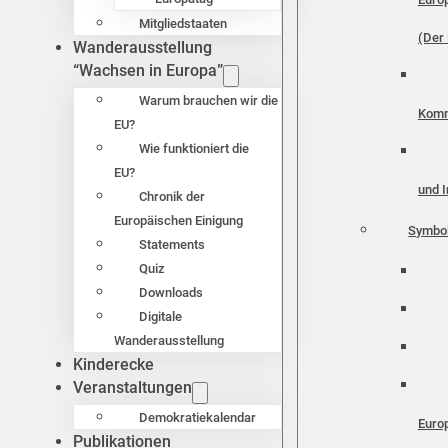
Mitgliedstaaten
(Der 
Wanderausstellung
“Wachsen in Europa”
Warum brauchen wir die
Komm
EU?
Wie funktioniert die
EU?
und I
Chronik der
Europäischen Einigung
Symbo
Statements
Quiz
Downloads
Digitale
Wanderausstellung
Kinderecke
Veranstaltungen
Demokratiekalendar
Euro
Publikationen