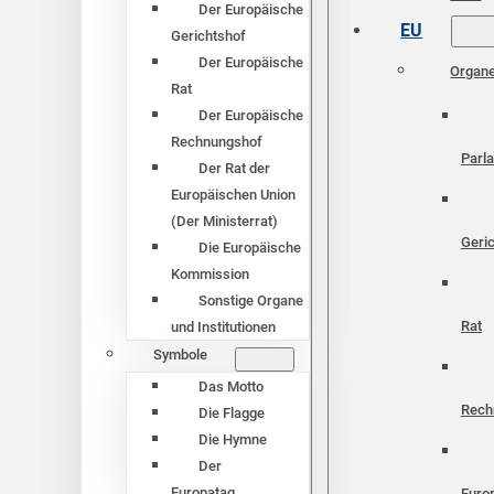
Der Europäische
EU
Gerichtshof
Der Europäische
Organ
Rat
Der Europäische
Rechnungshof
Parl
Der Rat der
Europäischen Union
(Der Ministerrat)
Geri
Die Europäische
Kommission
Sonstige Organe
Rat
und Institutionen
Symbole
Das Motto
Rech
Die Flagge
Die Hymne
Der
Europatag
Euro