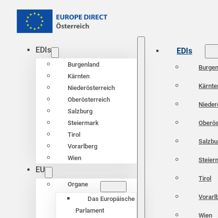
EDIs
EDIs
Burgenland
Burgen
Kärnten
Kärnte
Niederösterreich
Oberösterreich
Nieder
Salzburg
Oberös
Steiermark
Tirol
Salzbu
Vorarlberg
Wien
Steier
EU
Tirol
Organe
Vorarl
Das Europäische
Parlament
Wien