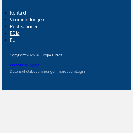
Kontakt
Veranstaltungen
Publikationen
EDIs
EU
Follow us on Facebook
Follow us on Instagram
Follow us on YouTube
Copyright 2026 © Europe Direct
Webdesign by qlp
Datenschutzbestimmungen
Impressum
Login