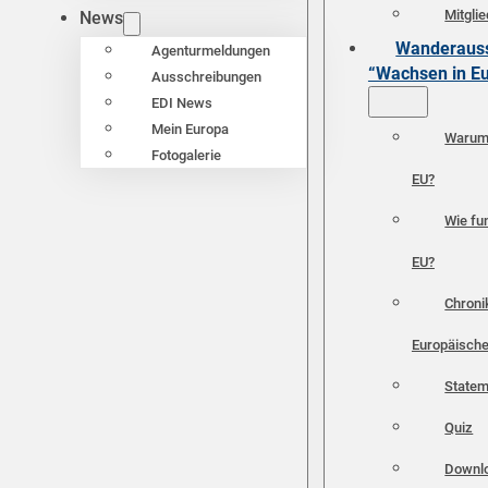
Mitgli
News
Wanderauss
Agenturmeldungen
“Wachsen in E
Ausschreibungen
EDI News
Mein Europa
Warum 
Fotogalerie
EU?
Wie fun
EU?
Chroni
Europäische
Statem
Quiz
Downl