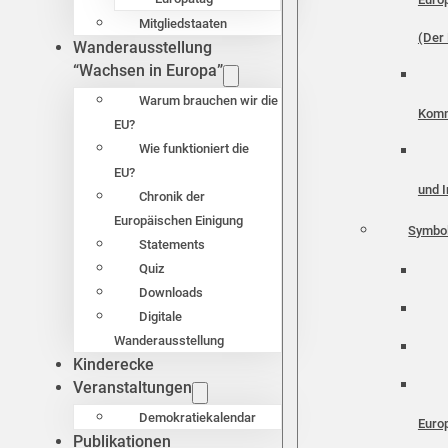
Mitgliedstaaten
(Der 
Wanderausstellung
“Wachsen in Europa”
Warum brauchen wir die
Komm
EU?
Wie funktioniert die
EU?
und I
Chronik der
Europäischen Einigung
Symbo
Statements
Quiz
Downloads
Digitale
Wanderausstellung
Kinderecke
Veranstaltungen
Demokratiekalendar
Euro
Publikationen