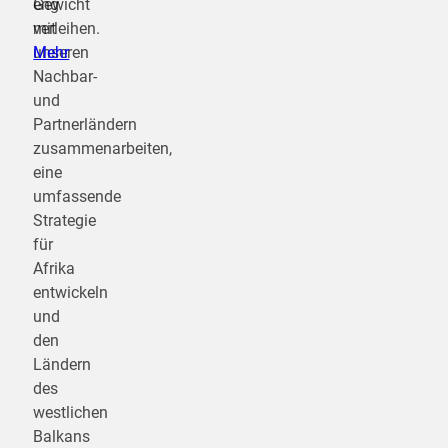
eng
Gewicht
mit
verleihen.
unseren
Mehr
Nachbar-
und
Partnerländern
zusammenarbeiten,
eine
umfassende
Strategie
für
Afrika
entwickeln
und
den
Ländern
des
westlichen
Balkans