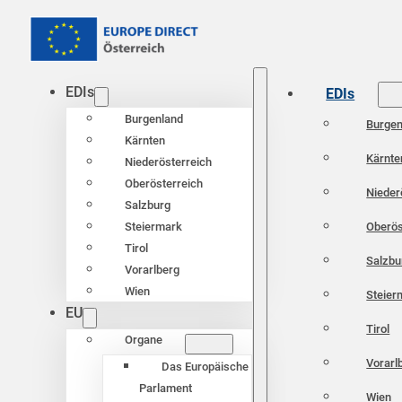
EDIs
EDIs
Burgenland
Burgen
Kärnten
Kärnte
Niederösterreich
Oberösterreich
Nieder
Salzburg
Oberös
Steiermark
Tirol
Salzbu
Vorarlberg
Wien
Steier
EU
Tirol
Organe
Vorarl
Das Europäische
Parlament
Wien