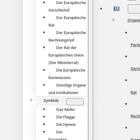
Der Europäische
EU
Gerichtshof
Der Europäische
Organ
Rat
Der Europäische
Rechnungshof
Parl
Der Rat der
Europäischen Union
(Der Ministerrat)
Geri
Die Europäische
Kommission
Sonstige Organe
Rat
und Institutionen
Symbole
Das Motto
Rech
Die Flagge
Die Hymne
Der
Europatag
Euro