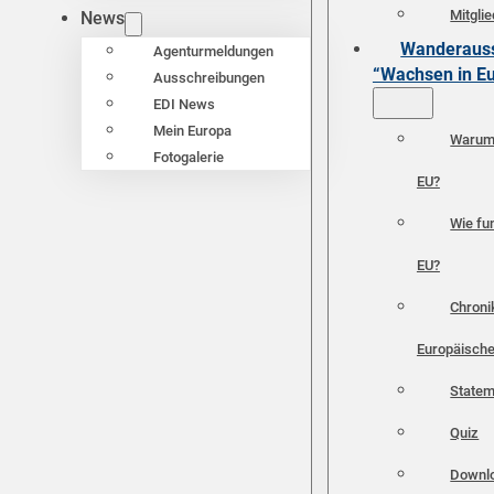
Mitgli
News
Wanderauss
Agenturmeldungen
“Wachsen in E
Ausschreibungen
EDI News
Mein Europa
Warum 
Fotogalerie
EU?
Wie fun
EU?
Chroni
Europäische
Statem
Quiz
Downl