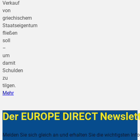
Verkauf
von
griechischem
Staatseigentum
fließen
soll
–
um
damit
Schulden
zu
tilgen.
Mehr
Der EUROPE DIRECT Newslett
Melden Sie sich gleich an und erhalten Sie die wichtigsten Inf