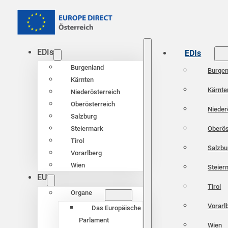
EDIs
EDIs
Burgenland
Burgen
Kärnten
Kärnte
Niederösterreich
Oberösterreich
Nieder
Salzburg
Oberös
Steiermark
Tirol
Salzbu
Vorarlberg
Wien
Steier
EU
Tirol
Organe
Vorarl
Das Europäische
Parlament
Wien