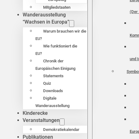
Mitgliedstaaten
(Der 
Wanderausstellung
“Wachsen in Europa”
Warum brauchen wir die
Komm
EU?
Wie funktioniert die
EU?
und I
Chronik der
Europäischen Einigung
Symbo
Statements
Quiz
Downloads
Digitale
Wanderausstellung
Kinderecke
Veranstaltungen
Demokratiekalendar
Euro
Publikationen