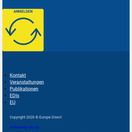
ANMELDEN
Kontakt
Veranstaltungen
Publikationen
EDIs
EU
Follow us on Facebook
Follow us on Instagram
Follow us on YouTube
Copyright 2026 © Europe Direct
Webdesign by qlp