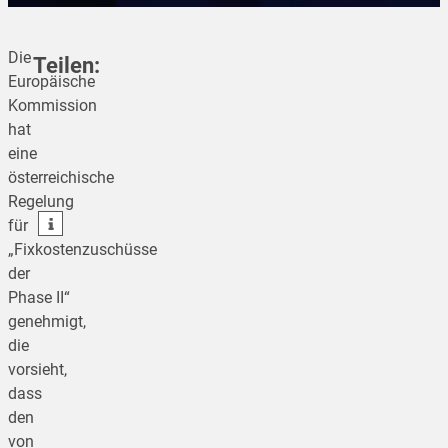
Die
Teilen:
Europäische
Kommission
hat
teilen
eine
österreichische
teilen
Regelung
teilen
für
„Fixkostenzuschüsse
der
Phase II“
genehmigt,
die
vorsieht,
dass
den
von