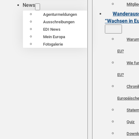
Mitgli
News
Wanderauss
Agenturmeldungen
“Wachsen in E
Ausschreibungen
EDI News
Mein Europa
Warum 
Fotogalerie
EU?
Wie fun
EU?
Chroni
Europäische
Statem
Quiz
Downl