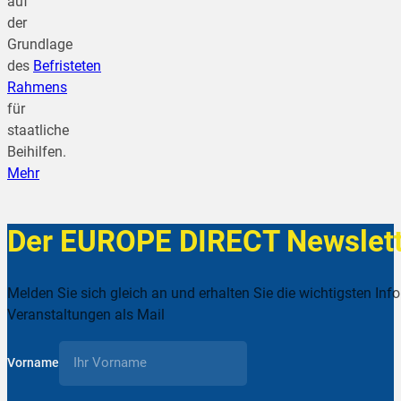
auf
der
Grundlage
des
Befristeten
Rahmens
für
staatliche
Beihilfen.
Mehr
Der EUROPE DIRECT Newslett
Melden Sie sich gleich an und erhalten Sie die wichtigsten Inf
Veranstaltungen als Mail
Vorname