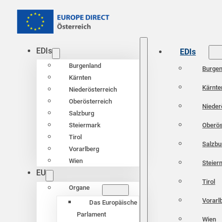
EDIs
EDIs
Burgenland
Burgen
Kärnten
Kärnte
Niederösterreich
Oberösterreich
Nieder
Salzburg
Oberös
Steiermark
Tirol
Salzbu
Vorarlberg
Wien
Steier
EU
Tirol
Organe
Vorarl
Das Europäische
Parlament
Wien