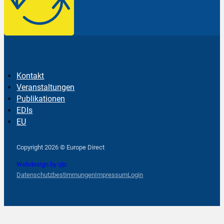
Kontakt
Veranstaltungen
Publikationen
EDIs
EU
Follow us on Facebook
Follow us on Instagram
Follow us on YouTube
Copyright 2026 © Europe Direct
Webdesign by qlp
Datenschutzbestimmungen
Impressum
Login