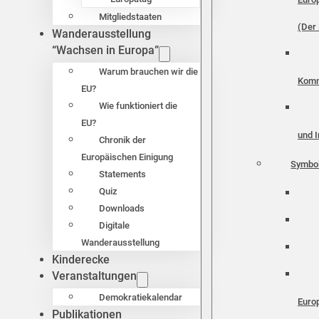
Mitgliedstaaten
(Der 
Wanderausstellung
“Wachsen in Europa”
Warum brauchen wir die
Komm
EU?
Wie funktioniert die
EU?
und I
Chronik der
Europäischen Einigung
Symbo
Statements
Quiz
Downloads
Digitale
Wanderausstellung
Kinderecke
Veranstaltungen
Demokratiekalendar
Euro
Publikationen