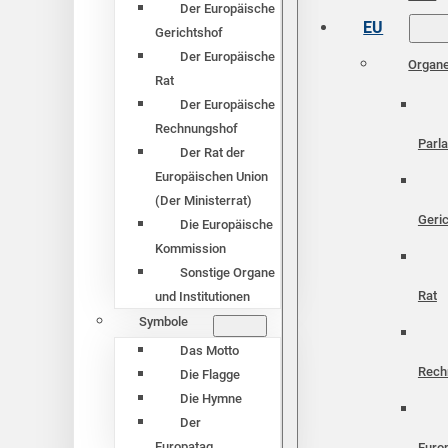
Der Europäische
EU
Gerichtshof
Der Europäische
Organ
Rat
Der Europäische
Rechnungshof
Parl
Der Rat der
Europäischen Union
(Der Ministerrat)
Geri
Die Europäische
Kommission
Sonstige Organe
Rat
und Institutionen
Symbole
Das Motto
Rech
Die Flagge
Die Hymne
Der
Europatag
Euro