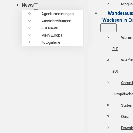
Mitgli
News
Wanderauss
Agenturmeldungen
“Wachsen in E
Ausschreibungen
EDI News
Mein Europa
Warum 
Fotogalerie
EU?
Wie fun
EU?
Chroni
Europäische
Statem
Quiz
Downl