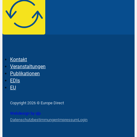
Kontakt
Veranstaltungen
Publikationen
EDIs
EU
Follow us on Facebook
Follow us on Instagram
Follow us on YouTube
Copyright 2026 © Europe Direct
Webdesign by qlp
Datenschutzbestimmungen
Impressum
Login