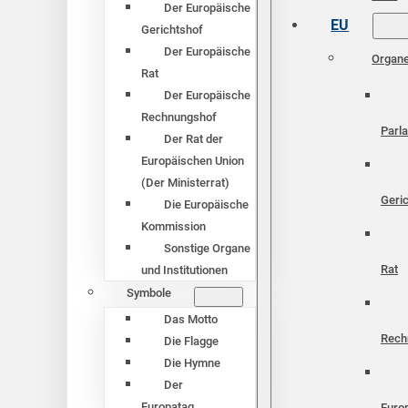
Der Europäische
EU
Gerichtshof
Der Europäische
Organ
Rat
Der Europäische
Rechnungshof
Parl
Der Rat der
Europäischen Union
(Der Ministerrat)
Geri
Die Europäische
Kommission
Sonstige Organe
Rat
und Institutionen
Symbole
Das Motto
Rech
Die Flagge
Die Hymne
Der
Europatag
Euro