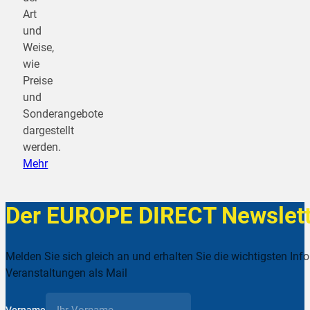
Art
und
Weise,
wie
Preise
und
Sonderangebote
dargestellt
werden.
Mehr
Der EUROPE DIRECT Newslett
Melden Sie sich gleich an und erhalten Sie die wichtigsten Inf
Veranstaltungen als Mail
Vorname