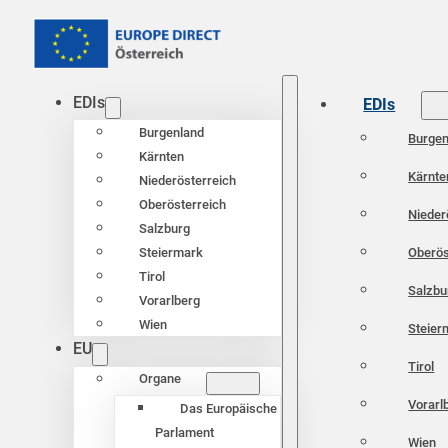
EDIs
EDIs
Burgenland
Burgen
Kärnten
Kärnte
Niederösterreich
Oberösterreich
Nieder
Salzburg
Oberös
Steiermark
Tirol
Salzbu
Vorarlberg
Wien
Steier
EU
Tirol
Organe
Vorarl
Das Europäische
Parlament
Wien