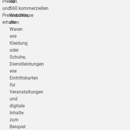
Preise
von
und
560 kommerziellen
Preisnachlässe
Websites,
erhalten.
die
Waren
wie
Kleidung
oder
Schuhe,
Dienstleistungen
wie
Eintrittskarten
für
Veranstaltungen
und
digitale
Inhalte
zum
Beispiel