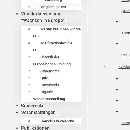
Mitgliedstaaten
(Der 
Wanderausstellung
“Wachsen in Europa”
Warum brauchen wir die
Komm
EU?
Wie funktioniert die
EU?
und I
Chronik der
Europäischen Einigung
Symbo
Statements
Quiz
Downloads
Digitale
Wanderausstellung
Kinderecke
Veranstaltungen
Demokratiekalendar
Euro
Publikationen