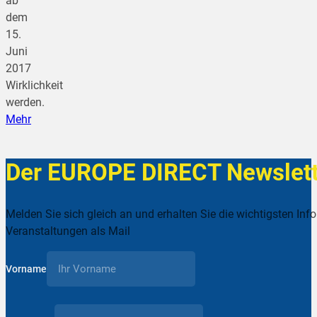
ab
dem
15.
Juni
2017
Wirklichkeit
werden.
Mehr
Der EUROPE DIRECT Newslett
Melden Sie sich gleich an und erhalten Sie die wichtigsten Inf
Veranstaltungen als Mail
Vorname