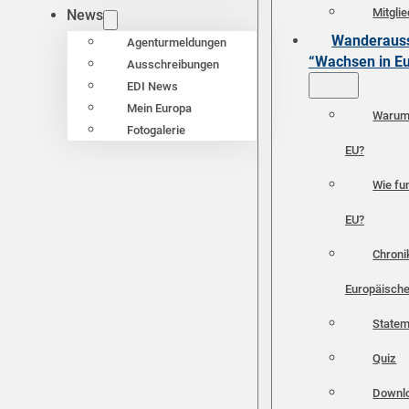
Mitgli
News
Wanderauss
Agenturmeldungen
“Wachsen in E
Ausschreibungen
EDI News
Mein Europa
Warum 
Fotogalerie
EU?
Wie fun
EU?
Chroni
Europäische
Statem
Quiz
Downl