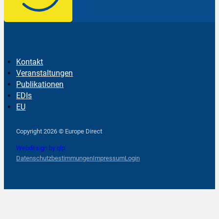
Kontakt
Veranstaltungen
Publikationen
EDIs
EU
Follow us on Facebook
Follow us on Instagram
Follow us on YouTube
Copyright 2026 © Europe Direct
Webdesign by qlp
Datenschutzbestimmungen
Impressum
Login