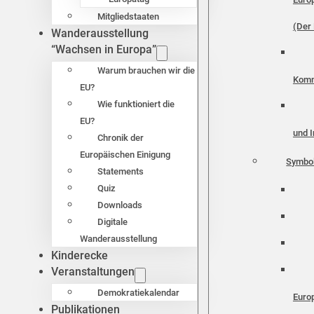
Mitgliedstaaten
(Der 
Wanderausstellung
“Wachsen in Europa”
Warum brauchen wir die
Komm
EU?
Wie funktioniert die
EU?
und I
Chronik der
Europäischen Einigung
Symbo
Statements
Quiz
Downloads
Digitale
Wanderausstellung
Kinderecke
Veranstaltungen
Demokratiekalendar
Euro
Publikationen