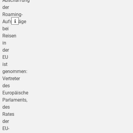
Abschaffung
der
teilen
Roaming-
teilen
Aufschläge
bei
Reisen
in
der
EU
ist
genommen:
Vertreter
des
Europäische
Parlaments,
des
Rates
der
EU-