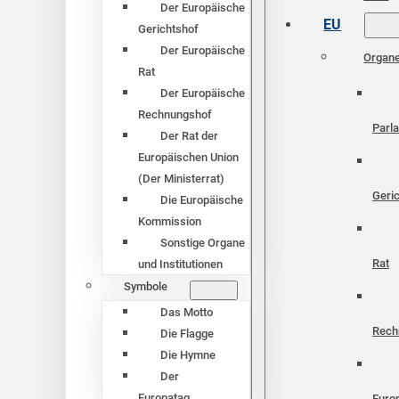
Der Europäische
EU
Gerichtshof
Der Europäische
Organ
Rat
Der Europäische
Rechnungshof
Parl
Der Rat der
Europäischen Union
(Der Ministerrat)
Geri
Die Europäische
Kommission
Sonstige Organe
Rat
und Institutionen
Symbole
Das Motto
Rech
Die Flagge
Die Hymne
Der
Europatag
Euro