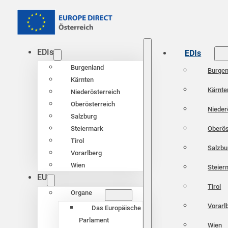
EDIs
EDIs
Burgenland
Burgen
Kärnten
Kärnte
Niederösterreich
Oberösterreich
Nieder
Salzburg
Oberös
Steiermark
Tirol
Salzbu
Vorarlberg
Wien
Steier
EU
Tirol
Organe
Vorarl
Das Europäische
Parlament
Wien