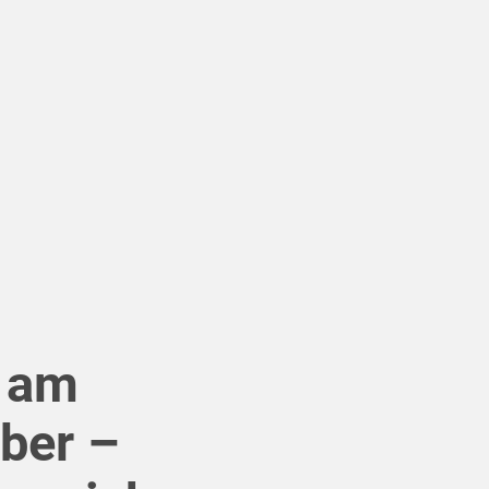
 am
ober –