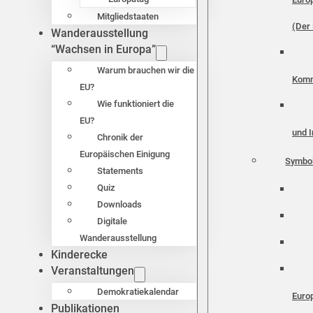
Mitgliedstaaten
(Der 
Wanderausstellung
“Wachsen in Europa”
Warum brauchen wir die
Komm
EU?
Wie funktioniert die
EU?
und I
Chronik der
Europäischen Einigung
Symbo
Statements
Quiz
Downloads
Digitale
Wanderausstellung
Kinderecke
Veranstaltungen
Demokratiekalendar
Euro
Publikationen