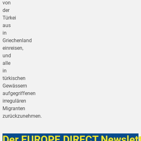
von
der
Türkei
aus
in
Griechenland
einreisen,
und
alle
in
türkischen
Gewässern
aufgegriffenen
irregulären
Migranten
zurückzunehmen.
Der EUROPE DIRECT Newslett