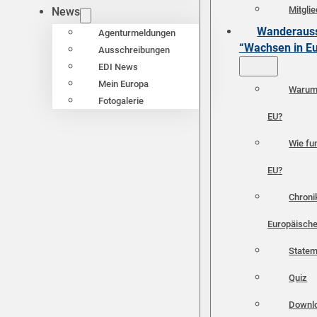
Mitgli
News
Wanderauss
Agenturmeldungen
“Wachsen in E
Ausschreibungen
EDI News
Mein Europa
Warum 
Fotogalerie
EU?
Wie fun
EU?
Chroni
Europäische
Statem
Quiz
Downl