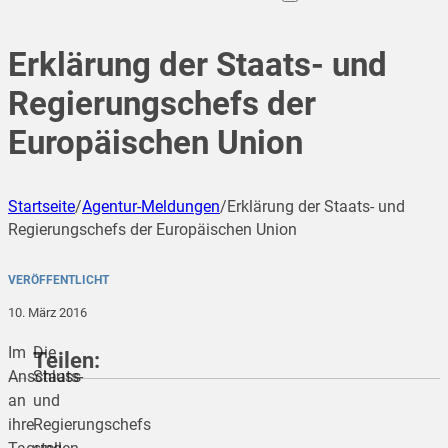
Erklärung der Staats- und
Regierungschefs der
Europäischen Union
Startseite
/
Agentur-Meldungen
/
Erklärung der Staats- und
Regierungschefs der Europäischen Union
VERÖFFENTLICHT
10. März 2016
Im
Die
Teilen:
Anschluss
Staats-
an
und
ihre
Regierungschefs
teilen