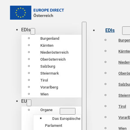
EDIs
EDIs
Burgenland
Burgen
Kärnten
Kärnte
Niederösterreich
Oberösterreich
Nieder
Salzburg
Oberös
Steiermark
Tirol
Salzbu
Vorarlberg
Wien
Steier
EU
Tirol
Organe
Vorarl
Das Europäische
Parlament
Wien