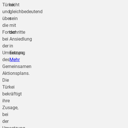
Türkei
nicht
und
gleichbedeutend
über
sein
die
mit
Fortschritte
der
bei
Ansiedlung
der
in
Umsetzung
Europa.
des
Mehr
Gemeinsamen
Aktionsplans.
Die
Türkei
bekräftigt
ihre
Zusage,
bei
der