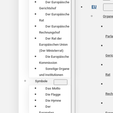
Der Europäische
EU
Gerichtshof
Der Europäische
Organ
Rat
Der Europäische
Rechnungshof
Parl
Der Rat der
Europäischen Union
(Der Ministerrat)
Geri
Die Europäische
Kommission
Sonstige Organe
Rat
und Institutionen
Symbole
Das Motto
Rech
Die Flagge
Die Hymne
Der
Europatag
Euro