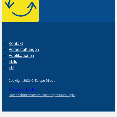
Kontakt
Veranstaltungen
Publikationen
EDIs
EU
Follow us on Facebook
Follow us on Instagram
Follow us on YouTube
Copyright 2026 © Europe Direct
Webdesign by qlp
Datenschutzbestimmungen
Impressum
Login