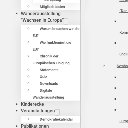
Mitgliedstaaten
(Der 
Wanderausstellung
“Wachsen in Europa”
Warum brauchen wir die
Komm
EU?
Wie funktioniert die
EU?
und I
Chronik der
Europäischen Einigung
Symbo
Statements
Quiz
Downloads
Digitale
Wanderausstellung
Kinderecke
Veranstaltungen
Demokratiekalendar
Euro
Publikationen