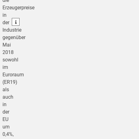
die
Erzeugerpreise
teilen
in
teilen
der
Industrie
gegenüber
Mai
2018
sowohl
im
Euroraum
(ER19)
als
auch
in
der
EU
um
0,4%,