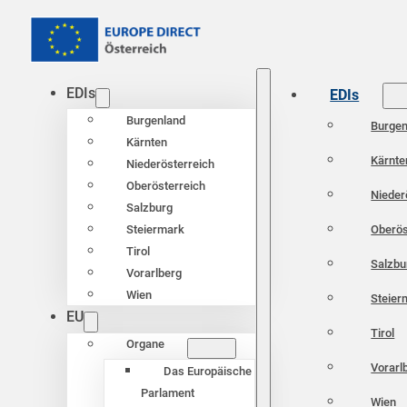
EDIs
EDIs
Burgenland
Burgen
Kärnten
Kärnte
Niederösterreich
Oberösterreich
Nieder
Salzburg
Oberös
Steiermark
Tirol
Salzbu
Vorarlberg
Wien
Steier
EU
Tirol
Organe
Vorarl
Das Europäische
Parlament
Wien