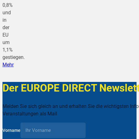
0,8%
und
in
der
EU
um
1,1%
gestiegen.
Mehr
Der EUROPE DIRECT Newslett
Melden Sie sich gleich an und erhalten Sie die wichtigsten Inf
Veranstaltungen als Mail
Vorname