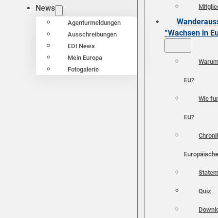
Mitgli
News
Wanderauss
Agenturmeldungen
“Wachsen in E
Ausschreibungen
EDI News
Mein Europa
Warum 
Fotogalerie
EU?
Wie fun
EU?
Chroni
Europäische
Statem
Quiz
Downl