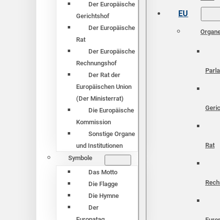
Der Europäische
EU
Gerichtshof
Der Europäische
Organ
Rat
Der Europäische
Rechnungshof
Parl
Der Rat der
Europäischen Union
(Der Ministerrat)
Geri
Die Europäische
Kommission
Sonstige Organe
Rat
und Institutionen
Symbole
Das Motto
Rech
Die Flagge
Die Hymne
Der
Europatag
Euro