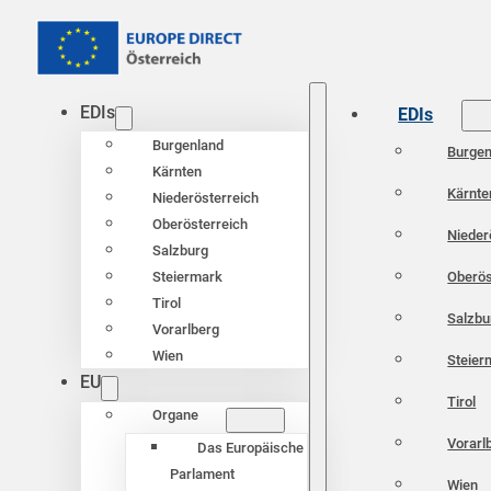
EDIs
EDIs
Burgenland
Burgen
Kärnten
Kärnte
Niederösterreich
Oberösterreich
Nieder
Salzburg
Oberös
Steiermark
Tirol
Salzbu
Vorarlberg
Wien
Steier
EU
Tirol
Organe
Vorarl
Das Europäische
Parlament
Wien