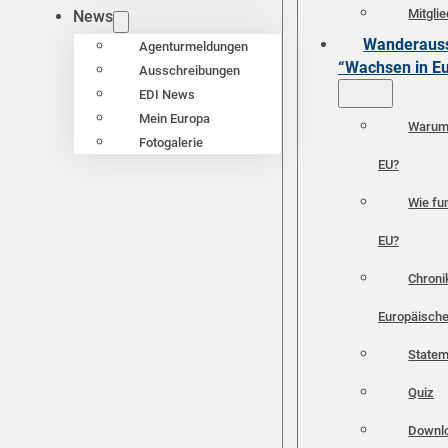
Mitgli
News
Wanderauss
Agenturmeldungen
“Wachsen in E
Ausschreibungen
EDI News
Mein Europa
Warum 
Fotogalerie
EU?
Wie fun
EU?
Chroni
Europäische
Statem
Quiz
Downl