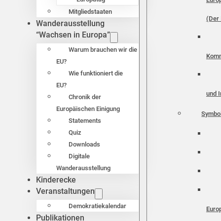
Mitgliedstaaten
(Der 
Wanderausstellung
“Wachsen in Europa”
Warum brauchen wir die
Komm
EU?
Wie funktioniert die
EU?
und I
Chronik der
Europäischen Einigung
Symbo
Statements
Quiz
Downloads
Digitale
Wanderausstellung
Kinderecke
Veranstaltungen
Demokratiekalendar
Euro
Publikationen