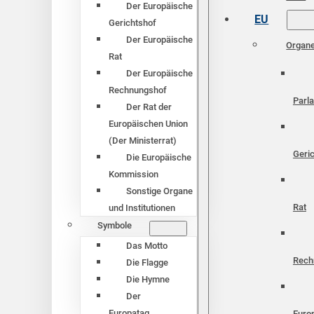
Der Europäische
EU
Gerichtshof
Der Europäische
Organ
Rat
Der Europäische
Rechnungshof
Parl
Der Rat der
Europäischen Union
(Der Ministerrat)
Geri
Die Europäische
Kommission
Sonstige Organe
Rat
und Institutionen
Symbole
Das Motto
Rech
Die Flagge
Die Hymne
Der
Europatag
Euro