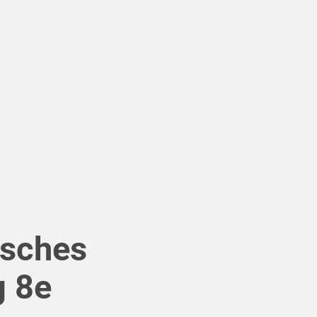
isches
 8e