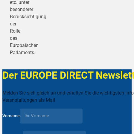
etc. unter
besonderer
Berücksichtigung
der
Rolle
des
Europäischen
Parlaments.
Der EUROPE DIRECT Newslett
Melden Sie sich gleich an und erhalten Sie die wichtigsten Inf
Veranstaltungen als Mail
Vorname