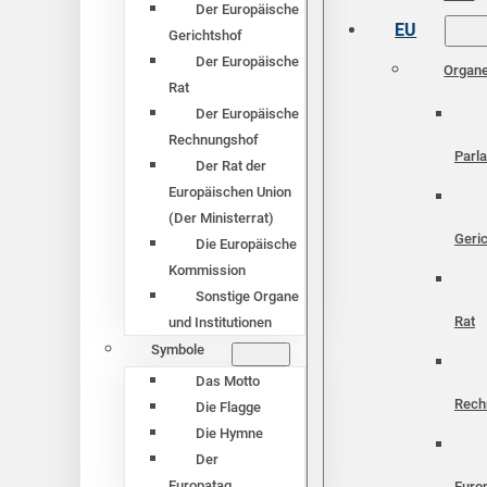
Der Europäische
EU
Gerichtshof
Der Europäische
Organ
Rat
Der Europäische
Rechnungshof
Parl
Der Rat der
Europäischen Union
(Der Ministerrat)
Geri
Die Europäische
Kommission
Sonstige Organe
Rat
und Institutionen
Symbole
Das Motto
Rech
Die Flagge
Die Hymne
Der
Europatag
Euro