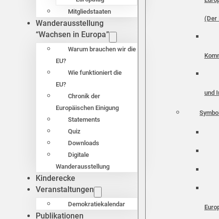
Mitgliedstaaten
(Der 
Wanderausstellung
“Wachsen in Europa”
Warum brauchen wir die
Komm
EU?
Wie funktioniert die
EU?
und I
Chronik der
Europäischen Einigung
Symbo
Statements
Quiz
Downloads
Digitale
Wanderausstellung
Kinderecke
Veranstaltungen
Demokratiekalendar
Euro
Publikationen