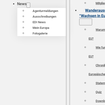
Mitgli
News
Wanderauss
Agenturmeldungen
“Wachsen in E
Ausschreibungen
EDI News
Mein Europa
Warum 
Fotogalerie
EU?
Wie fun
EU?
Chroni
Europäische
Statem
Quiz
Downl