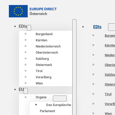
EDIs
EDIs
Burgenland
Burgen
Kärnten
Kärnte
Niederösterreich
Oberösterreich
Nieder
Salzburg
Oberös
Steiermark
Tirol
Salzbu
Vorarlberg
Wien
Steier
EU
Tirol
Organe
Vorarl
Das Europäische
Parlament
Wien