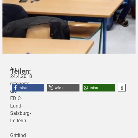
Am
Teilen:
24.4.2018
referierte
teilen
teilen
teilen
die
EDIC-
Land-
Salzburg-
Leiterin
–
Gritlind