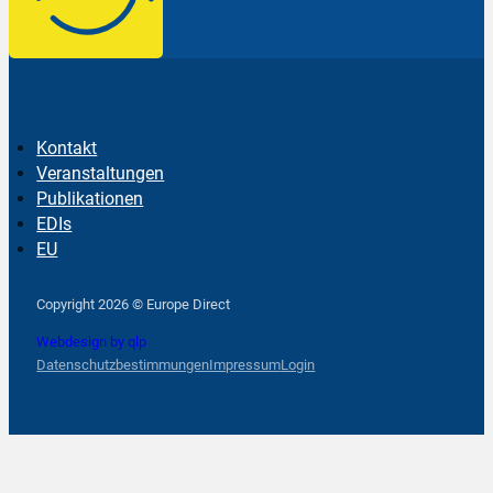
Kontakt
Veranstaltungen
Publikationen
EDIs
EU
Follow us on Facebook
Follow us on Instagram
Follow us on YouTube
Copyright 2026 © Europe Direct
Webdesign by qlp
Datenschutzbestimmungen
Impressum
Login